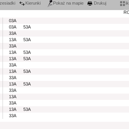
zesiadki
Kierunki
Pokaż na mapie
Drukuj
i
R
03A
03A
53A
33A
13A
53A
33A
13A
53A
13A
53A
33A
13A
53A
33A
13A
53A
33A
13A
33A
13A
53A
33A