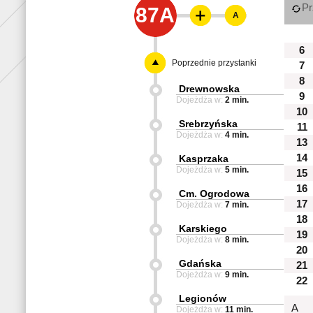
Pr
87A
A
6
Poprzednie przystanki
7
8
Drewnowska
9
Dojeżdża w:
2 min.
10
Srebrzyńska
11
Dojeżdża w:
4 min.
13
14
Kasprzaka
Dojeżdża w:
5 min.
15
16
Cm. Ogrodowa
17
Dojeżdża w:
7 min.
18
Karskiego
19
Dojeżdża w:
8 min.
20
Gdańska
21
Dojeżdża w:
9 min.
22
Legionów
A
Dojeżdża w:
11 min.