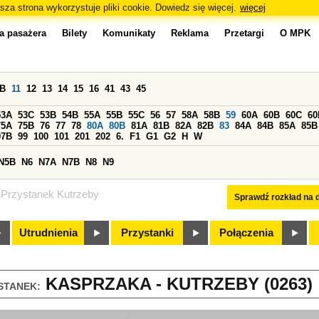
sza strona wykorzystuje pliki cookie. Dowiedz się więcej.
więcej
a pasażera
Bilety
Komunikaty
Reklama
Przetargi
O MPK
0B
11
12
13
14
15
16
41
43
45
53A
53C
53B
54B
55A
55B
55C
56
57
58A
58B
59
60A
60B
60C
60
75A
75B
76
77
78
80A
80B
81A
81B
82A
82B
83
84A
84B
85A
85B
97B
99
100
101
201
202
6.
F1
G1
G2
H
W
N5B
N6
N7A
N7B
N8
N9
Przystanek Kutrzeby
Sprawdź rozkład na d
Utrudnienia
Przystanki
Połączenia
KASPRZAKA - KUTRZEBY (0263)
STANEK: