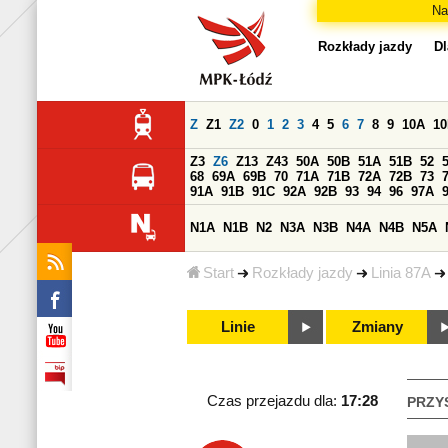
Na
Rozkłady jazdy
Dl
Z
Z1
Z2
0
1
2
3
4
5
6
7
8
9
10A
1
Z3
Z6
Z13
Z43
50A
50B
51A
51B
52
68
69A
69B
70
71A
71B
72A
72B
73
91A
91B
91C
92A
92B
93
94
96
97A
N1A
N1B
N2
N3A
N3B
N4A
N4B
N5A
Start
Rozkłady jazdy
Linia 87A
Linie
Zmiany
Czas przejazdu dla:
17:28
PRZY