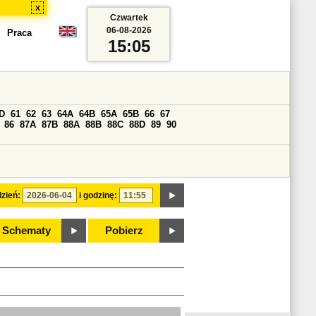
x
Czwartek
06-08-2026
Praca
15:05
D
61
62
63
64A
64B
65A
65B
66
67
86
87A
87B
88A
88B
88C
88D
89
90
zień:
i godzinę:
Schematy
Pobierz