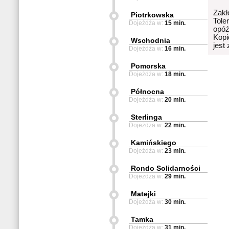
Zakł
Piotrkowska
Tole
Dojeżdża w:
15 min.
opóź
Kopi
Wschodnia
jest
Dojeżdża w:
16 min.
Pomorska
Dojeżdża w:
18 min.
Północna
Dojeżdża w:
20 min.
Sterlinga
Dojeżdża w:
22 min.
Kamińskiego
Dojeżdża w:
23 min.
Rondo Solidarności
Dojeżdża w:
29 min.
Matejki
Dojeżdża w:
30 min.
Tamka
Dojeżdża w:
31 min.