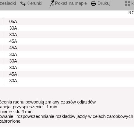
zesiadki
Kierunki
Pokaż na mapie
Drukuj
i
R
05A
30A
30A
45A
45A
30A
30A
30A
45A
30A
ócenia ruchu powodują zmiany czasów odjazdów
rancja: przyspieszenie - 1 min.
nienie - do 4 min.
owanie i rozpowszechnianie rozkładów jazdy w celach zarobkowych
 zabronione.