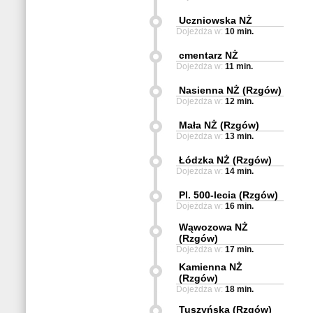
Uczniowska NŻ
Dojeżdża w:
10 min.
cmentarz NŻ
Dojeżdża w:
11 min.
Nasienna NŻ (Rzgów)
Dojeżdża w:
12 min.
Mała NŻ (Rzgów)
Dojeżdża w:
13 min.
Łódzka NŻ (Rzgów)
Dojeżdża w:
14 min.
Pl. 500-lecia (Rzgów)
Dojeżdża w:
16 min.
Wąwozowa NŻ
(Rzgów)
Dojeżdża w:
17 min.
Kamienna NŻ
(Rzgów)
Dojeżdża w:
18 min.
Tuszyńska (Rzgów)