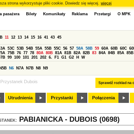
sza strona wykorzystuje pliki cookie. Dowiedz się więcej.
więcej
a pasażera
Bilety
Komunikaty
Reklama
Przetargi
O MPK
0B
11
12
13
14
15
16
41
43
45
53A
53C
53B
54B
55A
55B
55C
56
57
58A
58B
59
60A
60B
60C
60
75A
75B
76
77
78
80A
80B
81A
81B
82A
82B
83
84A
84B
85A
85B
97B
99
100
101
201
202
6.
F1
G1
G2
H
W
N5B
N6
N7A
N7B
N8
N9
Przystanek Dubois
Sprawdź rozkład na d
Utrudnienia
Przystanki
Połączenia
PABIANICKA - DUBOIS (0698)
STANEK: