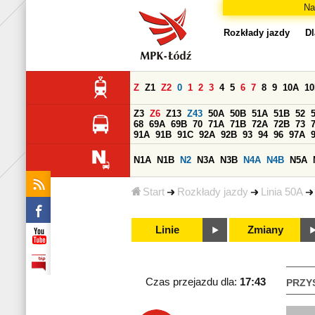
Na
Rozkłady jazdy
Dl
Z
Z1
Z2
0
1
2
3
4
5
6
7
8
9
10A
1
Z3
Z6
Z13
Z43
50A
50B
51A
51B
52
68
69A
69B
70
71A
71B
72A
72B
73
91A
91B
91C
92A
92B
93
94
96
97A
N1A
N1B
N2
N3A
N3B
N4A
N4B
N5A
Start
Rozkłady jazdy
Linia 50A
Linie
Zmiany
Czas przejazdu dla:
17:43
PRZY