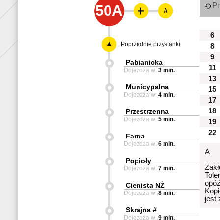
Pr
50A
A
6
Poprzednie przystanki
8
9
Pabianicka
11
Dojeżdża w:
3 min.
13
Municypalna
15
Dojeżdża w:
4 min.
17
18
Przestrzenna
Dojeżdża w:
5 min.
19
22
Farna
Dojeżdża w:
6 min.
A
Popioły
Zakł
Dojeżdża w:
7 min.
Tole
opóź
Cienista NŻ
Kopi
Dojeżdża w:
8 min.
jest
Skrajna #
Dojeżdża w:
9 min.