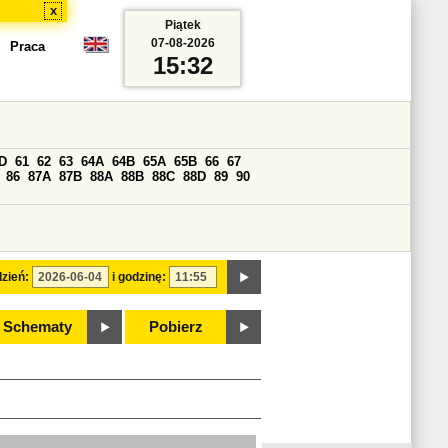
x
Piątek
07-08-2026
Praca
15:32
D
61
62
63
64A
64B
65A
65B
66
67
86
87A
87B
88A
88B
88C
88D
89
90
zień:
i godzinę:
Schematy
Pobierz