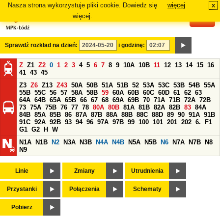
Nasza strona wykorzystuje pliki cookie. Dowiedz się
więcej
x
#
więcej.
Sprawdź rozkład na dzień:
i godzinę:
Z
Z1
Z2
0
1
2
3
4
5
6
7
8
9
10A
10B
11
12
13
14
15
16
41
43
45
Z3
Z6
Z13
Z43
50A
50B
51A
51B
52
53A
53C
53B
54B
55A
55B
55C
56
57
58A
58B
59
60A
60B
60C
60D
61
62
63
64A
64B
65A
65B
66
67
68
69A
69B
70
71A
71B
72A
72B
73
75A
75B
76
77
78
80A
80B
81A
81B
82A
82B
83
84A
84B
85A
85B
86
87A
87B
88A
88B
88C
88D
89
90
91A
91B
91C
92A
92B
93
94
96
97A
97B
99
100
101
201
202
6.
F1
G1
G2
H
W
N1A
N1B
N2
N3A
N3B
N4A
N4B
N5A
N5B
N6
N7A
N7B
N8
N9
Linie
Zmiany
Utrudnienia
Przystanki
Połączenia
Schematy
Pobierz