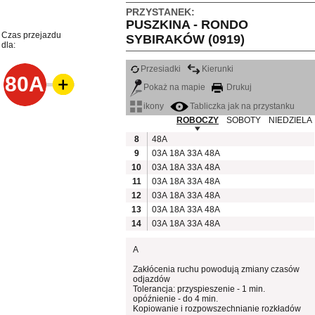
PRZYSTANEK:
PUSZKINA - RONDO
Czas przejazdu
SYBIRAKÓW (0919)
dla:
Przesiadki
Kierunki
80A
Pokaż na mapie
Drukuj
ikony
Tabliczka jak na przystanku
ROBOCZY
SOBOTY
NIEDZIELA
8
48A
9
03A
18A
33A
48A
10
03A
18A
33A
48A
11
03A
18A
33A
48A
12
03A
18A
33A
48A
13
03A
18A
33A
48A
14
03A
18A
33A
48A
A
Zakłócenia ruchu powodują zmiany czasów
odjazdów
Tolerancja: przyspieszenie - 1 min.
opóźnienie - do 4 min.
Kopiowanie i rozpowszechnianie rozkładów