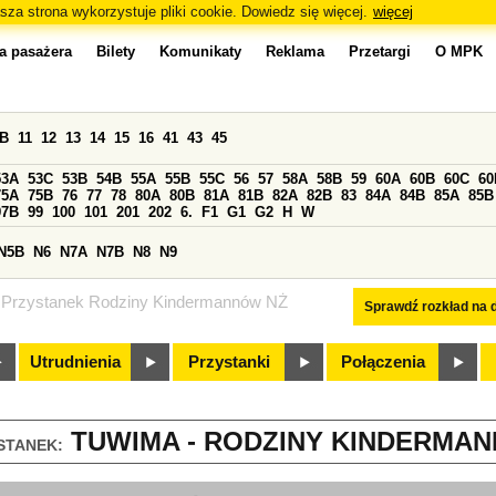
sza strona wykorzystuje pliki cookie. Dowiedz się więcej.
więcej
a pasażera
Bilety
Komunikaty
Reklama
Przetargi
O MPK
0B
11
12
13
14
15
16
41
43
45
53A
53C
53B
54B
55A
55B
55C
56
57
58A
58B
59
60A
60B
60C
60
75A
75B
76
77
78
80A
80B
81A
81B
82A
82B
83
84A
84B
85A
85B
97B
99
100
101
201
202
6.
F1
G1
G2
H
W
N5B
N6
N7A
N7B
N8
N9
Przystanek Rodziny Kindermannów NŻ
Sprawdź rozkład na d
Utrudnienia
Przystanki
Połączenia
TUWIMA - RODZINY KINDERMANN
STANEK: