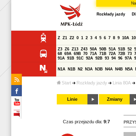
Na
Rozkłady jazdy
Dl
Z
Z1
Z2
0
1
2
3
4
5
6
7
8
9
10A
1
Z3
Z6
Z13
Z43
50A
50B
51A
51B
52
68
69A
69B
70
71A
71B
72A
72B
73
91A
91B
91C
92A
92B
93
94
96
97A
N1A
N1B
N2
N3A
N3B
N4A
N4B
N5A
Start
Rozkłady jazdy
Linia 80A
Linie
Zmiany
Czas przejazdu dla:
9:7
PRZY