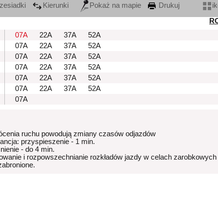
zesiadki
Kierunki
Pokaż na mapie
Drukuj
i
R
07A
22A
37A
52A
07A
22A
37A
52A
07A
22A
37A
52A
07A
22A
37A
52A
07A
22A
37A
52A
07A
22A
37A
52A
07A
ócenia ruchu powodują zmiany czasów odjazdów
rancja: przyspieszenie - 1 min.
nienie - do 4 min.
owanie i rozpowszechnianie rozkładów jazdy w celach zarobkowych
 zabronione.