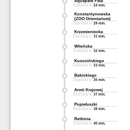
Aquapark Fala
Dojeżdża w:
24 min.
Konstantynowska
(ZOO Orientarium)
Dojeżdża w:
29 min.
Krzemieniecka
Dojeżdża w:
31 min.
Wileńska
Dojeżdża w:
32 min.
Kusocińskiego
Dojeżdża w:
33 min.
Babickiego
Dojeżdża w:
35 min.
Armii Krajowej
Dojeżdża w:
37 min.
Popiełuszki
Dojeżdża w:
38 min.
Retkinia
Dojeżdża w:
40 min.