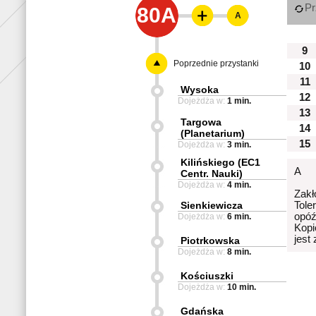
Pr
80A
A
9
Poprzednie przystanki
10
11
Wysoka
12
Dojeżdża w:
1 min.
13
Targowa
14
(Planetarium)
15
Dojeżdża w:
3 min.
Kilińskiego (EC1
A
Centr. Nauki)
Dojeżdża w:
4 min.
Zakł
Sienkiewicza
Tole
opóź
Dojeżdża w:
6 min.
Kopi
jest
Piotrkowska
Dojeżdża w:
8 min.
Kościuszki
Dojeżdża w:
10 min.
Gdańska