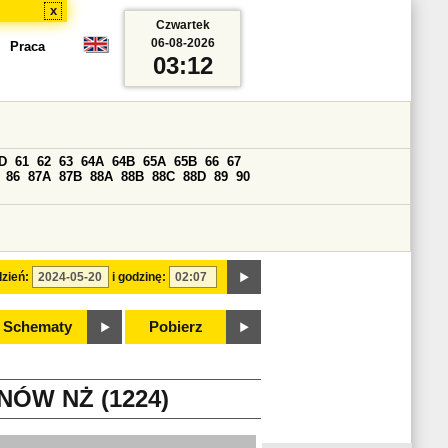
x
Czwartek
06-08-2026
Praca
03:12
D
61
62
63
64A
64B
65A
65B
66
67
86
87A
87B
88A
88B
88C
88D
89
90
zień:
i godzinę:
Schematy
Pobierz
ÓW NŻ (1224)