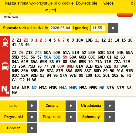
Nasza strona wykorzystuje pliki cookie. Dowiedz się
więcej
x
#
więcej.
Sprawdź rozkład na dzień:
i godzinę:
Z
Z1
Z2
0
1
2
3
4
5
6
7
8
9
10A
10B
11
12
13
14
15
16
41
43
45
Z3
Z6
Z13
Z43
50A
50B
51A
51B
52
53A
53C
53B
54B
55A
55B
55C
56
57
58A
58B
59
60A
60B
60C
60D
61
62
63
64A
64B
65A
65B
66
67
68
69A
69B
70
71A
71B
72A
72B
73
75A
75B
76
77
78
80A
80B
81A
81B
82A
82B
83
84A
84B
85A
85B
86
87A
87B
88A
88B
88C
88D
89
90
91A
91B
91C
92A
92B
93
94
96
97A
97B
99
100
101
201
202
6.
F1
G1
G2
H
W
N1A
N1B
N2
N3A
N3B
N4A
N4B
N5A
N5B
N6
N7A
N7B
N8
N9
Linie
Zmiany
Utrudnienia
Przystanki
Połączenia
Schematy
Pobierz