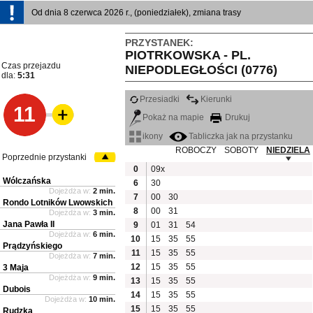
Od dnia 8 czerwca 2026 r., (poniedziałek), zmiana trasy
PRZYSTANEK:
PIOTRKOWSKA - PL.
Czas przejazdu
NIEPODLEGŁOŚCI (0776)
dla:
5:31
Przesiadki
Kierunki
11
Pokaż na mapie
Drukuj
ikony
Tabliczka jak na przystanku
ROBOCZY
SOBOTY
NIEDZIELA
Poprzednie przystanki
0
09x
Wólczańska
6
30
Dojeżdża w:
2 min.
7
00
30
Rondo Lotników Lwowskich
8
00
31
Dojeżdża w:
3 min.
Jana Pawła II
9
01
31
54
Dojeżdża w:
6 min.
10
15
35
55
Prądzyńskiego
11
15
35
55
Dojeżdża w:
7 min.
12
15
35
55
3 Maja
Dojeżdża w:
9 min.
13
15
35
55
Dubois
14
15
35
55
Dojeżdża w:
10 min.
15
15
35
55
Rudzka