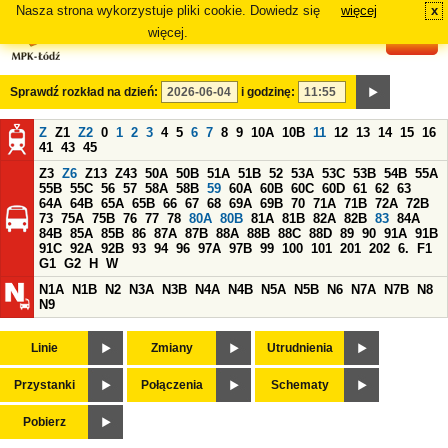
Nasza strona wykorzystuje pliki cookie. Dowiedz się
więcej
x
#
więcej.
Sprawdź rozkład na dzień:
i godzinę:
Z
Z1
Z2
0
1
2
3
4
5
6
7
8
9
10A
10B
11
12
13
14
15
16
41
43
45
Z3
Z6
Z13
Z43
50A
50B
51A
51B
52
53A
53C
53B
54B
55A
55B
55C
56
57
58A
58B
59
60A
60B
60C
60D
61
62
63
64A
64B
65A
65B
66
67
68
69A
69B
70
71A
71B
72A
72B
73
75A
75B
76
77
78
80A
80B
81A
81B
82A
82B
83
84A
84B
85A
85B
86
87A
87B
88A
88B
88C
88D
89
90
91A
91B
91C
92A
92B
93
94
96
97A
97B
99
100
101
201
202
6.
F1
G1
G2
H
W
N1A
N1B
N2
N3A
N3B
N4A
N4B
N5A
N5B
N6
N7A
N7B
N8
N9
Linie
Zmiany
Utrudnienia
Przystanki
Połączenia
Schematy
Pobierz