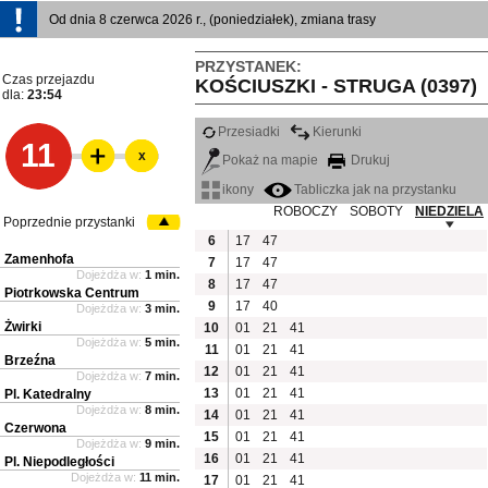
Od dnia 8 czerwca 2026 r., (poniedziałek), zmiana trasy
PRZYSTANEK:
Czas przejazdu
KOŚCIUSZKI - STRUGA (0397)
dla:
23:54
Przesiadki
Kierunki
11
x
Pokaż na mapie
Drukuj
ikony
Tabliczka jak na przystanku
ROBOCZY
SOBOTY
NIEDZIELA
Poprzednie przystanki
6
17
47
Zamenhofa
7
17
47
Dojeżdża w:
1 min.
8
17
47
Piotrkowska Centrum
9
17
40
Dojeżdża w:
3 min.
Żwirki
10
01
21
41
Dojeżdża w:
5 min.
11
01
21
41
Brzeźna
12
01
21
41
Dojeżdża w:
7 min.
13
01
21
41
Pl. Katedralny
Dojeżdża w:
8 min.
14
01
21
41
Czerwona
15
01
21
41
Dojeżdża w:
9 min.
16
01
21
41
Pl. Niepodległości
Dojeżdża w:
11 min.
17
01
21
41