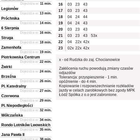
Dojeżdża w:
11 min.
16
03
23
43
Legionów
17
03
23
43
Dojeżdża w:
13 min.
18
04
24
44
Próchnika
Dojeżdża w:
14 min.
19
04
24
43
6 Sierpnia
20
03
23
43
Dojeżdża w:
16 min.
21
03
23
43
53x
Struga
22
04
22x
42x
Dojeżdża w:
18 min.
Zamenhofa
23
02x
22x
42x
Dojeżdża w:
19 min.
Piotrkowska Centrum
x - od Rudzka do zaj. Chocianowice
Dojeżdża w:
22 min.
Żwirki
Zakłócenia ruchu powodują zmiany czasów
Dojeżdża w:
24 min.
odjazdów
Brzeźna
Tolerancja: przyspieszenie - 1 min.
Dojeżdża w:
26 min.
opóźnienie - do 4 min.
Kopiowanie i rozpowszechnianie rozkładów
Pl. Katedralny
jazdy w celach zarobkowych bez zgody MPK
Dojeżdża w:
27 min.
Łódź Spółka z o.o jest zabronione.
Czerwona
Dojeżdża w:
29 min.
Pl. Niepodległości
Dojeżdża w:
32 min.
Wólczańska
Dojeżdża w:
34 min.
Rondo Lotników Lwowskich
Dojeżdża w:
35 min.
Jana Pawła II
Dojeżdża w:
38 min.