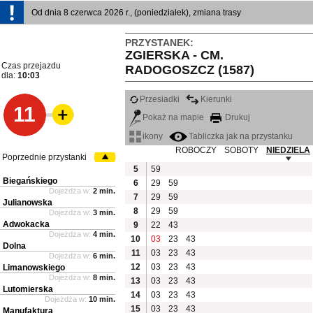
Od dnia 8 czerwca 2026 r., (poniedziałek), zmiana trasy
PRZYSTANEK:
ZGIERSKA - CM.
Czas przejazdu
RADOGOSZCZ (1587)
dla:
10:03
Przesiadki
Kierunki
11
Pokaż na mapie
Drukuj
ikony
Tabliczka jak na przystanku
ROBOCZY
SOBOTY
NIEDZIELA
Poprzednie przystanki
5
59
Biegańskiego
6
29
59
Dojeżdża w:
2 min.
7
29
59
Julianowska
8
29
59
Dojeżdża w:
3 min.
Adwokacka
9
22
43
Dojeżdża w:
4 min.
10
03
23
43
Dolna
11
03
23
43
Dojeżdża w:
6 min.
12
03
23
43
Limanowskiego
Dojeżdża w:
8 min.
13
03
23
43
Lutomierska
14
03
23
43
Dojeżdża w:
10 min.
15
03
23
43
Manufaktura