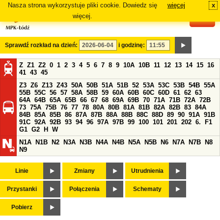
Nasza strona wykorzystuje pliki cookie. Dowiedz się
więcej
x
#
więcej.
Sprawdź rozkład na dzień:
i godzinę:
Z
Z1
Z2
0
1
2
3
4
5
6
7
8
9
10A
10B
11
12
13
14
15
16
41
43
45
Z3
Z6
Z13
Z43
50A
50B
51A
51B
52
53A
53C
53B
54B
55A
55B
55C
56
57
58A
58B
59
60A
60B
60C
60D
61
62
63
64A
64B
65A
65B
66
67
68
69A
69B
70
71A
71B
72A
72B
73
75A
75B
76
77
78
80A
80B
81A
81B
82A
82B
83
84A
84B
85A
85B
86
87A
87B
88A
88B
88C
88D
89
90
91A
91B
91C
92A
92B
93
94
96
97A
97B
99
100
101
201
202
6.
F1
G1
G2
H
W
N1A
N1B
N2
N3A
N3B
N4A
N4B
N5A
N5B
N6
N7A
N7B
N8
N9
Linie
Zmiany
Utrudnienia
Przystanki
Połączenia
Schematy
Pobierz