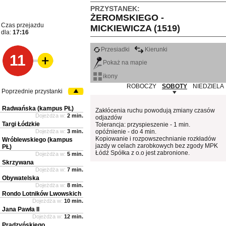
PRZYSTANEK:
ŻEROMSKIEGO -
Czas przejazdu
MICKIEWICZA (1519)
dla:
17:16
Przesiadki
Kierunki
11
Pokaż na mapie
ikony
ROBOCZY
SOBOTY
NIEDZIELA
Poprzednie przystanki
Radwańska (kampus PŁ)
Zakłócenia ruchu powodują zmiany czasów
Dojeżdża w:
2 min.
odjazdów
Targi Łódzkie
Tolerancja: przyspieszenie - 1 min.
Dojeżdża w:
3 min.
opóźnienie - do 4 min.
Kopiowanie i rozpowszechnianie rozkładów
Wróblewskiego (kampus
jazdy w celach zarobkowych bez zgody MPK
PŁ)
Łódź Spółka z o.o jest zabronione.
Dojeżdża w:
5 min.
Skrzywana
Dojeżdża w:
7 min.
Obywatelska
Dojeżdża w:
8 min.
Rondo Lotników Lwowskich
Dojeżdża w:
10 min.
Jana Pawła II
Dojeżdża w:
12 min.
Prądzyńskiego