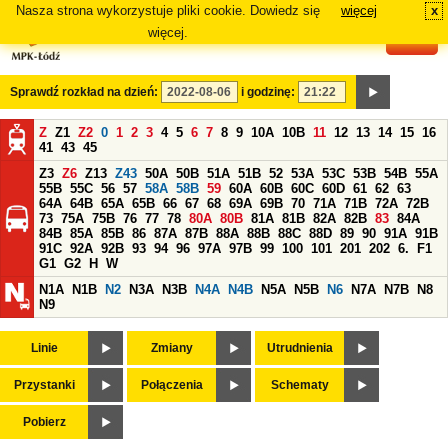
Nasza strona wykorzystuje pliki cookie. Dowiedz się
więcej
x
#
więcej.
Sprawdź rozkład na dzień:
i godzinę:
Z
Z1
Z2
0
1
2
3
4
5
6
7
8
9
10A
10B
11
12
13
14
15
16
41
43
45
Z3
Z6
Z13
Z43
50A
50B
51A
51B
52
53A
53C
53B
54B
55A
55B
55C
56
57
58A
58B
59
60A
60B
60C
60D
61
62
63
64A
64B
65A
65B
66
67
68
69A
69B
70
71A
71B
72A
72B
73
75A
75B
76
77
78
80A
80B
81A
81B
82A
82B
83
84A
84B
85A
85B
86
87A
87B
88A
88B
88C
88D
89
90
91A
91B
91C
92A
92B
93
94
96
97A
97B
99
100
101
201
202
6.
F1
G1
G2
H
W
N1A
N1B
N2
N3A
N3B
N4A
N4B
N5A
N5B
N6
N7A
N7B
N8
N9
Linie
Zmiany
Utrudnienia
Przystanki
Połączenia
Schematy
Pobierz