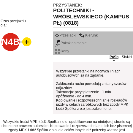
PRZYSTANEK:
POLITECHNIKI -
WRÓBLEWSKIEGO (KAMPUS
Czas przejazdu
PŁ) (0818)
dla:
Przesiadki
Kierunki
N4B
Pokaż na mapie
ikony
Pt/Sb
Sb/Nd
Wszystkie przystanki na nocnych liniach
autobusowych są na żądanie.
Zakłócenia ruchu powodują zmiany czasów
odjazdów
Tolerancja: przyspieszenie - 1 min.
opóźnienie - do 4 min.
Kopiowanie i rozpowszechnianie rozkładów
jazdy w celach zarobkowych bez zgody MPK
Łódź Spółka z o.o jest zabronione.
Wszystkie treści MPK-Łódź Spółka z o.o. opublikowane na niniejszej stronie są
chronione prawem autorskim. Kopiowanie i rozpowszechnianie ich bez pisemnej
zgody MPK-Łódź Spółka z o.o. dla celów innych niż potrzeby własne jest