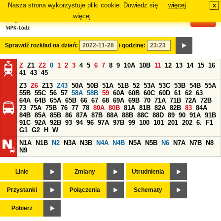
Nasza strona wykorzystuje pliki cookie. Dowiedz się
więcej
x
#
więcej.
Sprawdź rozkład na dzień:
i godzinę:
Z
Z1
Z2
0
1
2
3
4
5
6
7
8
9
10A
10B
11
12
13
14
15
16
41
43
45
Z3
Z6
Z13
Z43
50A
50B
51A
51B
52
53A
53C
53B
54B
55A
55B
55C
56
57
58A
58B
59
60A
60B
60C
60D
61
62
63
64A
64B
65A
65B
66
67
68
69A
69B
70
71A
71B
72A
72B
73
75A
75B
76
77
78
80A
80B
81A
81B
82A
82B
83
84A
84B
85A
85B
86
87A
87B
88A
88B
88C
88D
89
90
91A
91B
91C
92A
92B
93
94
96
97A
97B
99
100
101
201
202
6.
F1
G1
G2
H
W
N1A
N1B
N2
N3A
N3B
N4A
N4B
N5A
N5B
N6
N7A
N7B
N8
N9
Linie
Zmiany
Utrudnienia
Przystanki
Połączenia
Schematy
Pobierz