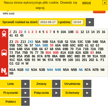
Nasza strona wykorzystuje pliki cookie. Dowiedz się
więcej
x
#
więcej.
Sprawdź rozkład na dzień:
i godzinę:
Z
Z1
Z2
0
1
2
3
4
5
6
7
8
9
10A
10B
11
12
13
14
15
16
41
43
45
Z3
Z6
Z13
Z43
50A
50B
51A
51B
52
53A
53C
53B
54B
55A
55B
55C
56
57
58A
58B
59
60A
60B
60C
60D
61
62
63
64A
64B
65A
65B
66
67
68
69A
69B
70
71A
71B
72A
72B
73
75A
75B
76
77
78
80A
80B
81A
81B
82A
82B
83
84A
84B
85A
85B
86
87A
87B
88A
88B
88C
88D
89
90
91A
91B
91C
92A
92B
93
94
96
97A
97B
99
100
101
201
202
6.
F1
G1
G2
H
W
N1A
N1B
N2
N3A
N3B
N4A
N4B
N5A
N5B
N6
N7A
N7B
N8
N9
Linie
Zmiany
Utrudnienia
Przystanki
Połączenia
Schematy
Pobierz