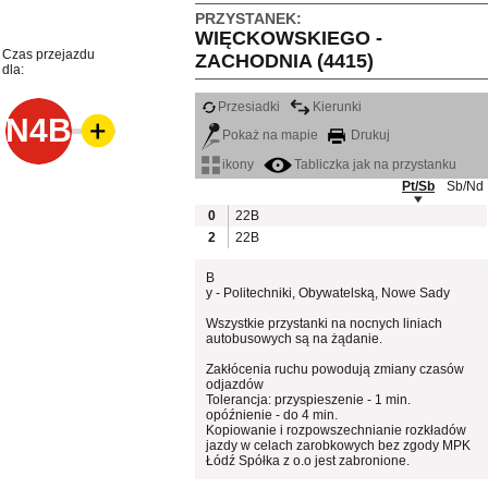
PRZYSTANEK:
WIĘCKOWSKIEGO -
Czas przejazdu
ZACHODNIA (4415)
dla:
Przesiadki
Kierunki
N4B
Pokaż na mapie
Drukuj
ikony
Tabliczka jak na przystanku
Pt/Sb
Sb/Nd
0
22B
2
22B
B
y - Politechniki, Obywatelską, Nowe Sady
Wszystkie przystanki na nocnych liniach
autobusowych są na żądanie.
Zakłócenia ruchu powodują zmiany czasów
odjazdów
Tolerancja: przyspieszenie - 1 min.
opóźnienie - do 4 min.
Kopiowanie i rozpowszechnianie rozkładów
jazdy w celach zarobkowych bez zgody MPK
Łódź Spółka z o.o jest zabronione.