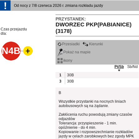
Od nocy z 7/8 czerwca 2026 r. zmiana rozkładu jazdy
PRZYSTANEK:
DWORZEC PKP(PABIANICE)
Czas przejazdu
(3178)
dla:
Przesiadki
Kierunki
N4B
Pokaż na mapie
ikony
Pt/Sb
Sb/Nd
1
30B
3
30B
B
Wszystkie przystanki na nocnych liniach
autobusowych są na żądanie.
Zakłócenia ruchu powodują zmiany czasów
odjazdów
Tolerancja: przyspieszenie - 1 min.
opóźnienie - do 4 min.
Kopiowanie i rozpowszechnianie rozkładów
jazdy w celach zarobkowych bez zgody MPK