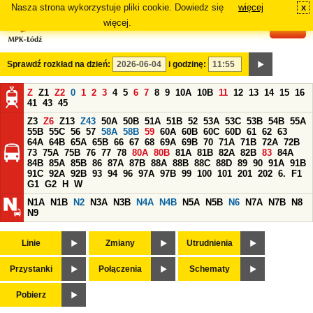
Nasza strona wykorzystuje pliki cookie. Dowiedz się
więcej
x
#
więcej.
Sprawdź rozkład na dzień:
i godzinę:
Z
Z1
Z2
0
1
2
3
4
5
6
7
8
9
10A
10B
11
12
13
14
15
16
41
43
45
Z3
Z6
Z13
Z43
50A
50B
51A
51B
52
53A
53C
53B
54B
55A
55B
55C
56
57
58A
58B
59
60A
60B
60C
60D
61
62
63
64A
64B
65A
65B
66
67
68
69A
69B
70
71A
71B
72A
72B
73
75A
75B
76
77
78
80A
80B
81A
81B
82A
82B
83
84A
84B
85A
85B
86
87A
87B
88A
88B
88C
88D
89
90
91A
91B
91C
92A
92B
93
94
96
97A
97B
99
100
101
201
202
6.
F1
G1
G2
H
W
N1A
N1B
N2
N3A
N3B
N4A
N4B
N5A
N5B
N6
N7A
N7B
N8
N9
Linie
Zmiany
Utrudnienia
Przystanki
Połączenia
Schematy
Pobierz