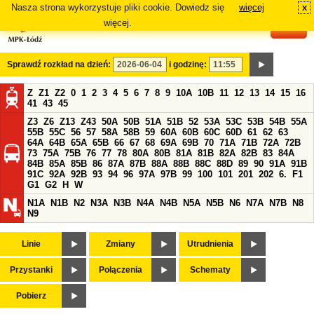
Nasza strona wykorzystuje pliki cookie. Dowiedz się
więcej
x
#
więcej.
Sprawdź rozkład na dzień:
i godzinę:
Z
Z1
Z2
0
1
2
3
4
5
6
7
8
9
10A
10B
11
12
13
14
15
16
41
43
45
Z3
Z6
Z13
Z43
50A
50B
51A
51B
52
53A
53C
53B
54B
55A
55B
55C
56
57
58A
58B
59
60A
60B
60C
60D
61
62
63
64A
64B
65A
65B
66
67
68
69A
69B
70
71A
71B
72A
72B
73
75A
75B
76
77
78
80A
80B
81A
81B
82A
82B
83
84A
84B
85A
85B
86
87A
87B
88A
88B
88C
88D
89
90
91A
91B
91C
92A
92B
93
94
96
97A
97B
99
100
101
201
202
6.
F1
G1
G2
H
W
N1A
N1B
N2
N3A
N3B
N4A
N4B
N5A
N5B
N6
N7A
N7B
N8
N9
Linie
Zmiany
Utrudnienia
Przystanki
Połączenia
Schematy
Pobierz