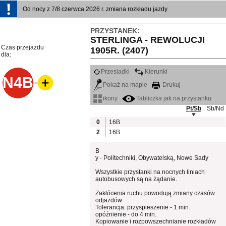
Od nocy z 7/8 czerwca 2026 r. zmiana rozkładu jazdy
PRZYSTANEK:
STERLINGA - REWOLUCJI
Czas przejazdu
1905R. (2407)
dla:
Przesiadki
Kierunki
N4B
Pokaż na mapie
Drukuj
ikony
Tabliczka jak na przystanku
Pt/Sb
Sb/Nd
0
16B
2
16B
B
y - Politechniki, Obywatelską, Nowe Sady
Wszystkie przystanki na nocnych liniach
autobusowych są na żądanie.
Zakłócenia ruchu powodują zmiany czasów
odjazdów
Tolerancja: przyspieszenie - 1 min.
opóźnienie - do 4 min.
Kopiowanie i rozpowszechnianie rozkładów