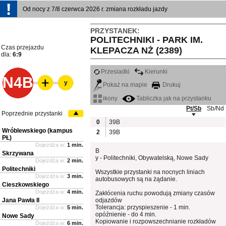
Od nocy z 7/8 czerwca 2026 r. zmiana rozkładu jazdy
PRZYSTANEK:
POLITECHNIKI - PARK IM.
Czas przejazdu
KLEPACZA NŻ (2389)
dla:
6:9
Przesiadki
Kierunki
N4B
y
Pokaż na mapie
Drukuj
ikony
Tabliczka jak na przystanku
Pt/Sb
Sb/Nd
Poprzednie przystanki
0
39B
Wróblewskiego (kampus
2
39B
PŁ)
Dojeżdża w:
1 min.
B
Skrzywana
y - Politechniki, Obywatelską, Nowe Sady
Dojeżdża w:
2 min.
Politechniki
Wszystkie przystanki na nocnych liniach
Dojeżdża w:
3 min.
autobusowych są na żądanie.
Cieszkowskiego
Dojeżdża w:
4 min.
Zakłócenia ruchu powodują zmiany czasów
Jana Pawła II
odjazdów
Tolerancja: przyspieszenie - 1 min.
Dojeżdża w:
5 min.
opóźnienie - do 4 min.
Nowe Sady
Kopiowanie i rozpowszechnianie rozkładów
Dojeżdża w:
6 min.