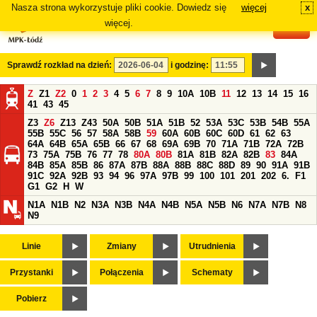
Nasza strona wykorzystuje pliki cookie. Dowiedz się
więcej
x
#
więcej.
Sprawdź rozkład na dzień:
i godzinę:
Z
Z1
Z2
0
1
2
3
4
5
6
7
8
9
10A
10B
11
12
13
14
15
16
41
43
45
Z3
Z6
Z13
Z43
50A
50B
51A
51B
52
53A
53C
53B
54B
55A
55B
55C
56
57
58A
58B
59
60A
60B
60C
60D
61
62
63
64A
64B
65A
65B
66
67
68
69A
69B
70
71A
71B
72A
72B
73
75A
75B
76
77
78
80A
80B
81A
81B
82A
82B
83
84A
84B
85A
85B
86
87A
87B
88A
88B
88C
88D
89
90
91A
91B
91C
92A
92B
93
94
96
97A
97B
99
100
101
201
202
6.
F1
G1
G2
H
W
N1A
N1B
N2
N3A
N3B
N4A
N4B
N5A
N5B
N6
N7A
N7B
N8
N9
Linie
Zmiany
Utrudnienia
Przystanki
Połączenia
Schematy
Pobierz