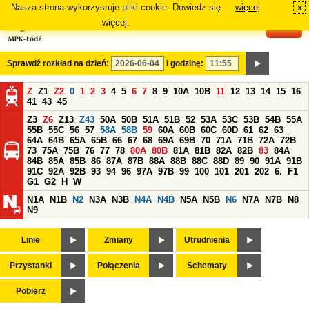
Nasza strona wykorzystuje pliki cookie. Dowiedz się
więcej
x
#
więcej.
Sprawdź rozkład na dzień:
i godzinę:
Z
Z1
Z2
0
1
2
3
4
5
6
7
8
9
10A
10B
11
12
13
14
15
16
41
43
45
Z3
Z6
Z13
Z43
50A
50B
51A
51B
52
53A
53C
53B
54B
55A
55B
55C
56
57
58A
58B
59
60A
60B
60C
60D
61
62
63
64A
64B
65A
65B
66
67
68
69A
69B
70
71A
71B
72A
72B
73
75A
75B
76
77
78
80A
80B
81A
81B
82A
82B
83
84A
84B
85A
85B
86
87A
87B
88A
88B
88C
88D
89
90
91A
91B
91C
92A
92B
93
94
96
97A
97B
99
100
101
201
202
6.
F1
G1
G2
H
W
N1A
N1B
N2
N3A
N3B
N4A
N4B
N5A
N5B
N6
N7A
N7B
N8
N9
Linie
Zmiany
Utrudnienia
Przystanki
Połączenia
Schematy
Pobierz