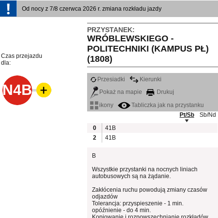
Od nocy z 7/8 czerwca 2026 r. zmiana rozkładu jazdy
PRZYSTANEK:
WRÓBLEWSKIEGO -
POLITECHNIKI (KAMPUS PŁ)
Czas przejazdu
(1808)
dla:
Przesiadki
Kierunki
N4B
Pokaż na mapie
Drukuj
ikony
Tabliczka jak na przystanku
Pt/Sb
Sb/Nd
0
41B
2
41B
B
Wszystkie przystanki na nocnych liniach
autobusowych są na żądanie.
Zakłócenia ruchu powodują zmiany czasów
odjazdów
Tolerancja: przyspieszenie - 1 min.
opóźnienie - do 4 min.
Kopiowanie i rozpowszechnianie rozkładów