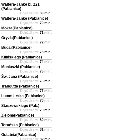
Waltera-Janke bl. 221
(Pabianice)
Dojeżdża w:
69 min.
Waltera-Janke (Pabianice)
Dojeżdża w:
70 min.
Mokra(Pabianice)
Dojeżdża w:
71 min.
Gryzla(Pabianice)
Dojeżdża w:
72 min.
Bugaj(Pabianice)
Dojeżdża w:
73 min.
Kilińskiego (Pabianice)
Dojeżdża w:
74 min.
Moniuszki (Pabianice)
Dojeżdża w:
75 min.
Św. Jana (Pabianice)
Dojeżdża w:
76 min.
Traugutta (Pabianice)
Dojeżdża w:
77 min.
Lutomierska (Pabianice)
Dojeżdża w:
78 min.
Staszewskiego (Pab.)
Dojeżdża w:
79 min.
Zielona(Pabianice)
Dojeżdża w:
80 min.
Toruńska (Pabianice)
Dojeżdża w:
81 min.
Ostatnia(Pabianice)
Dojeżdża w:
82 min.