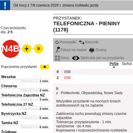
Od nocy z 7/8 czerwca 2026 r. zmiana rozkładu jazdy
PRZYSTANEK:
TELEFONICZNA - PIENINY
Czas przejazdu
(1178)
dla:
2:5
Przesiadki
Kierunki
N4B
B
Pokaż na mapie
Drukuj
ikony
Tabliczka jak na przystanku
Pt/Sb
Sb/Nd
Poprzednie przystanki
0
05B
Weselna
2
05B
Dojeżdża w:
1 min.
Chmurna
B
Dojeżdża w:
2 min.
y - Politechniki, Obywatelską, Nowe Sady
Telefoniczna Zajezdnia NŻ
Dojeżdża w:
3 min.
Wszystkie przystanki na nocnych liniach
Telefoniczna 27 NŻ
autobusowych są na żądanie.
Dojeżdża w:
4 min.
Bystrzycka NŻ
Zakłócenia ruchu powodują zmiany czasów
odjazdów
Dojeżdża w:
5 min.
Tolerancja: przyspieszenie - 1 min.
Tamka NŻ
opóźnienie - do 4 min.
Dojeżdża w:
6 min.
Kopiowanie i rozpowszechnianie rozkładów
Źródłowa