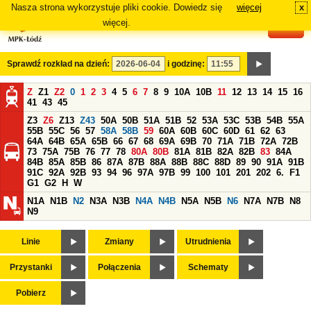
Nasza strona wykorzystuje pliki cookie. Dowiedz się
więcej
x
#
więcej.
Sprawdź rozkład na dzień:
i godzinę:
Z
Z1
Z2
0
1
2
3
4
5
6
7
8
9
10A
10B
11
12
13
14
15
16
41
43
45
Z3
Z6
Z13
Z43
50A
50B
51A
51B
52
53A
53C
53B
54B
55A
55B
55C
56
57
58A
58B
59
60A
60B
60C
60D
61
62
63
64A
64B
65A
65B
66
67
68
69A
69B
70
71A
71B
72A
72B
73
75A
75B
76
77
78
80A
80B
81A
81B
82A
82B
83
84A
84B
85A
85B
86
87A
87B
88A
88B
88C
88D
89
90
91A
91B
91C
92A
92B
93
94
96
97A
97B
99
100
101
201
202
6.
F1
G1
G2
H
W
N1A
N1B
N2
N3A
N3B
N4A
N4B
N5A
N5B
N6
N7A
N7B
N8
N9
Linie
Zmiany
Utrudnienia
Przystanki
Połączenia
Schematy
Pobierz