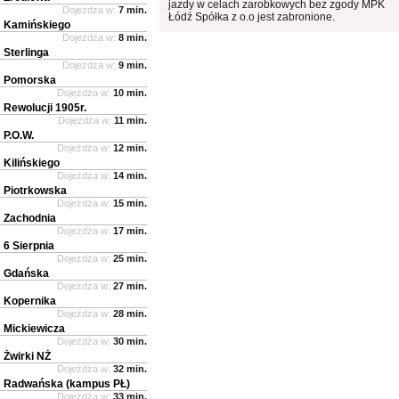
jazdy w celach zarobkowych bez zgody MPK
Dojeżdża w:
7 min.
Łódź Spółka z o.o jest zabronione.
Kamińskiego
Dojeżdża w:
8 min.
Sterlinga
Dojeżdża w:
9 min.
Pomorska
Dojeżdża w:
10 min.
Rewolucji 1905r.
Dojeżdża w:
11 min.
P.O.W.
Dojeżdża w:
12 min.
Kilińskiego
Dojeżdża w:
14 min.
Piotrkowska
Dojeżdża w:
15 min.
Zachodnia
Dojeżdża w:
17 min.
6 Sierpnia
Dojeżdża w:
25 min.
Gdańska
Dojeżdża w:
27 min.
Kopernika
Dojeżdża w:
28 min.
Mickiewicza
Dojeżdża w:
30 min.
Żwirki NŻ
Dojeżdża w:
32 min.
Radwańska (kampus PŁ)
Dojeżdża w:
33 min.