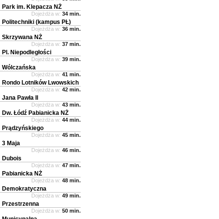
Park im. Klepacza NŻ
Dojeżdża w:
34 min.
Politechniki (kampus PŁ)
Dojeżdża w:
36 min.
Skrzywana NŻ
Dojeżdża w:
37 min.
Pl. Niepodległości
Dojeżdża w:
39 min.
Wólczańska
Dojeżdża w:
41 min.
Rondo Lotników Lwowskich
Dojeżdża w:
42 min.
Jana Pawła II
Dojeżdża w:
43 min.
Dw. Łódź Pabianicka NŻ
Dojeżdża w:
44 min.
Prądzyńskiego
Dojeżdża w:
45 min.
3 Maja
Dojeżdża w:
46 min.
Dubois
Dojeżdża w:
47 min.
Pabianicka NŻ
Dojeżdża w:
48 min.
Demokratyczna
Dojeżdża w:
49 min.
Przestrzenna
Dojeżdża w:
50 min.
Municypalna