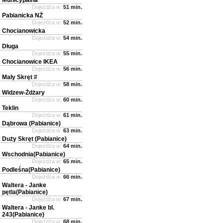
Dojeżdża w:
51 min.
Pabianicka NŻ
Dojeżdża w:
52 min.
Chocianowicka
Dojeżdża w:
54 min.
Długa
Dojeżdża w:
55 min.
Chocianowice IKEA
Dojeżdża w:
56 min.
Mały Skręt #
Dojeżdża w:
58 min.
Widzew-Żdżary
Dojeżdża w:
60 min.
Teklin
Dojeżdża w:
61 min.
Dąbrowa (Pabianice)
Dojeżdża w:
63 min.
Duży Skręt (Pabianice)
Dojeżdża w:
64 min.
Wschodnia(Pabianice)
Dojeżdża w:
65 min.
Podleśna(Pabianice)
Dojeżdża w:
66 min.
Waltera - Janke
pętla(Pabianice)
Dojeżdża w:
67 min.
Waltera - Janke bl.
243(Pabianice)
Dojeżdża w:
68 min.