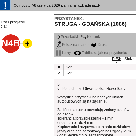
Od nocy z 7/8 czerwca 2026 r. zmiana rozkładu jazdy
PRZYSTANEK:
Czas przejazdu
STRUGA - GDAŃSKA (1086)
dla:
Przesiadki
Kierunki
N4B
Pokaż na mapie
Drukuj
ikony
Tabliczka jak na przystanku
Pt/Sb
Sb/Nd
0
32B
2
32B
B
y - Politechniki, Obywatelską, Nowe Sady
Wszystkie przystanki na nocnych liniach
autobusowych są na żądanie.
Zakłócenia ruchu powodują zmiany czasów
odjazdów
Tolerancja: przyspieszenie - 1 min.
opóźnienie - do 4 min.
Kopiowanie i rozpowszechnianie rozkładów
jazdy w celach zarobkowych bez zgody MPK
Łódź Spółka z o.o jest zabronione.