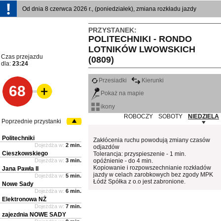
Od dnia 8 czerwca 2026 r., (poniedziałek), zmiana rozkładu jazdy
PRZYSTANEK:
POLITECHNIKI - RONDO
LOTNIKÓW LWOWSKICH
Czas przejazdu
(0809)
dla:
23:24
Przesiadki
Kierunki
68
Pokaż na mapie
ikony
ROBOCZY
SOBOTY
NIEDZIELA
Poprzednie przystanki
Politechniki
Zakłócenia ruchu powodują zmiany czasów
Dojeżdża w:
2 min.
odjazdów
Cieszkowskiego
Tolerancja: przyspieszenie - 1 min.
Dojeżdża w:
3 min.
opóźnienie - do 4 min.
Kopiowanie i rozpowszechnianie rozkładów
Jana Pawła II
jazdy w celach zarobkowych bez zgody MPK
Dojeżdża w:
5 min.
Łódź Spółka z o.o jest zabronione.
Nowe Sady
Dojeżdża w:
6 min.
Elektronowa NŻ
Dojeżdża w:
7 min.
zajezdnia NOWE SADY