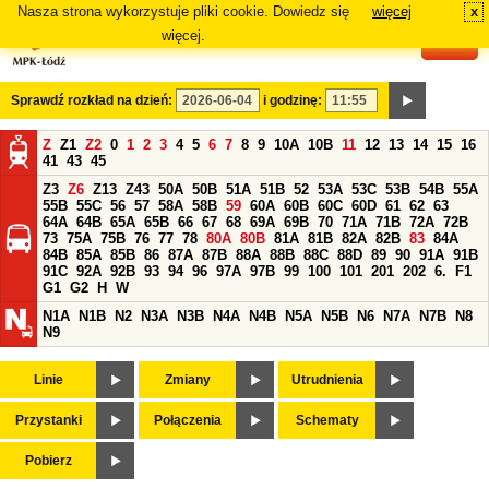
Nasza strona wykorzystuje pliki cookie. Dowiedz się
więcej
x
#
więcej.
Sprawdź rozkład na dzień:
i godzinę:
Z
Z1
Z2
0
1
2
3
4
5
6
7
8
9
10A
10B
11
12
13
14
15
16
41
43
45
Z3
Z6
Z13
Z43
50A
50B
51A
51B
52
53A
53C
53B
54B
55A
55B
55C
56
57
58A
58B
59
60A
60B
60C
60D
61
62
63
64A
64B
65A
65B
66
67
68
69A
69B
70
71A
71B
72A
72B
73
75A
75B
76
77
78
80A
80B
81A
81B
82A
82B
83
84A
84B
85A
85B
86
87A
87B
88A
88B
88C
88D
89
90
91A
91B
91C
92A
92B
93
94
96
97A
97B
99
100
101
201
202
6.
F1
G1
G2
H
W
N1A
N1B
N2
N3A
N3B
N4A
N4B
N5A
N5B
N6
N7A
N7B
N8
N9
Linie
Zmiany
Utrudnienia
Przystanki
Połączenia
Schematy
Pobierz