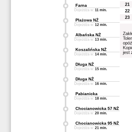
21
Farna
Dojeżdża w:
11 min.
22
23
Plażowa NŻ
Dojeżdża w:
12 min.
Zakł
Albańska NŻ
Tole
Dojeżdża w:
13 min.
opóź
Kopi
Koszalińska NŻ
jest
Dojeżdża w:
14 min.
Długa NŻ
Dojeżdża w:
15 min.
Długa NŻ
Dojeżdża w:
16 min.
Pabianicka
Dojeżdża w:
18 min.
Chocianowicka 57 NŻ
Dojeżdża w:
20 min.
Chocianowicka 95 NŻ
Dojeżdża w:
21 min.