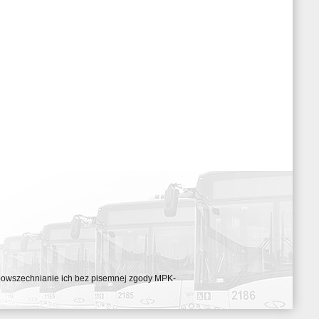
ozpowszechnianie ich bez pisemnej zgody MPK-