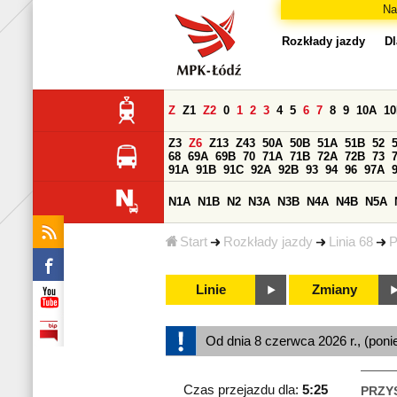
Na
Rozkłady jazdy
Dl
Z
Z1
Z2
0
1
2
3
4
5
6
7
8
9
10A
1
Z3
Z6
Z13
Z43
50A
50B
51A
51B
52
68
69A
69B
70
71A
71B
72A
72B
73
91A
91B
91C
92A
92B
93
94
96
97A
N1A
N1B
N2
N3A
N3B
N4A
N4B
N5A
Start
Rozkłady jazdy
Linia 68
P
Linie
Zmiany
Od dnia 8 czerwca 2026 r., (poni
Czas przejazdu dla:
5:25
PRZY