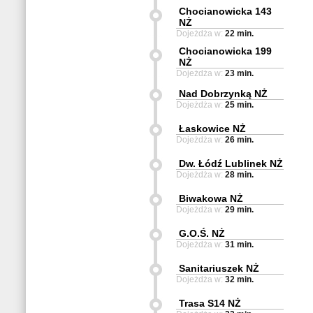
Chocianowicka 143
NŻ
Dojeżdża w:
22 min.
Chocianowicka 199
NŻ
Dojeżdża w:
23 min.
Nad Dobrzynką NŻ
Dojeżdża w:
25 min.
Łaskowice NŻ
Dojeżdża w:
26 min.
Dw. Łódź Lublinek NŻ
Dojeżdża w:
28 min.
Biwakowa NŻ
Dojeżdża w:
29 min.
G.O.Ś. NŻ
Dojeżdża w:
31 min.
Sanitariuszek NŻ
Dojeżdża w:
32 min.
Trasa S14 NŻ