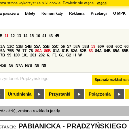
sza strona wykorzystuje pliki cookie. Dowiedz się więcej.
więcej
a pasażera
Bilety
Komunikaty
Reklama
Przetargi
O MPK
0B
11
12
13
14
15
16
41
43
45
53A
53C
53B
54B
55A
55B
55C
56
57
58A
58B
59
60A
60B
60C
60
75A
75B
76
77
78
80A
80B
81A
81B
82A
82B
83
84A
84B
85A
85B
97B
99
100
101
201
202
6.
F1
G1
G2
H
W
N5B
N6
N7A
N7B
N8
N9
rzystanek Prądzyńskiego
Sprawdź rozkład na d
Utrudnienia
Przystanki
Połączenia
edziałek), zmiana rozkładu jazdy
PABIANICKA - PRĄDZYŃSKIEGO (
STANEK: