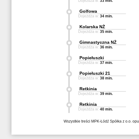
Dojeżdża w:
33 min.
Golfowa
Dojeżdża w:
34 min.
Kolarska NŻ
Dojeżdża w:
35 min.
Gimnastyczna NŻ
Dojeżdża w:
36 min.
Popiełuszki
Dojeżdża w:
37 min.
Popiełuszki 21
Dojeżdża w:
38 min.
Retkinia
Dojeżdża w:
39 min.
Retkinia
Dojeżdża w:
40 min.
Wszystkie treści MPK-Łódź Spółka z o.o. op