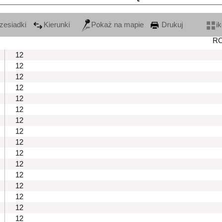
zesiadki
Kierunki
Pokaż na mapie
Drukuj
i
R
12
12
12
12
12
12
12
12
12
12
12
12
12
12
12
12