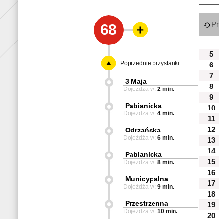
Pr
68
5
Poprzednie przystanki
6
7
3 Maja
8
Dojeżdża w:
2 min.
9
Pabianicka
10
Dojeżdża w:
4 min.
11
12
Odrzańska
Dojeżdża w:
6 min.
13
14
Pabianicka
15
Dojeżdża w:
8 min.
16
Municypalna
17
Dojeżdża w:
9 min.
18
Przestrzenna
19
Dojeżdża w:
10 min.
20