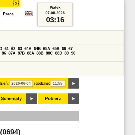
x
Piątek
07-08-2026
Praca
03:16
D
61
62
63
64A
64B
65A
65B
66
67
86
87A
87B
88A
88B
88C
88D
89
90
zień:
i godzinę:
Schematy
Pobierz
0694)