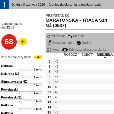
Od dnia 8 czerwca 2026 r., (poniedziałek), zmiana rozkładu jazdy
PRZYSTANEK:
MARATOŃSKA - TRASA S14
Czas przejazdu
NŻ (0537)
dla:
22:45
Przesiadki
Kierunki
68
Pokaż na mapie
Drukuj
ikony
Tabliczka jak na przystanku
ROBOCZY
SOBOTY
NIEDZIELA
Poprzednie przystanki
5
45
Golfowa
6
45
Dojeżdża w:
1 min.
7
45
Kolarska NŻ
8
45
Dojeżdża w:
2 min.
Gimnastyczna NŻ
9
45
Dojeżdża w:
3 min.
10
45
Popiełuszki
11
45
Dojeżdża w:
4 min.
12
45
Popiełuszki 21
Dojeżdża w:
5 min.
13
45
Retkinia
14
45
Dojeżdża w:
6 min.
15
45
Retkinia