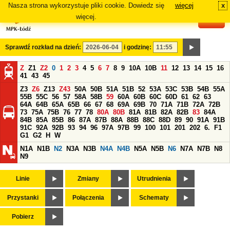
Nasza strona wykorzystuje pliki cookie. Dowiedz się
więcej
x
#
więcej.
Sprawdź rozkład na dzień:
i godzinę:
Z
Z1
Z2
0
1
2
3
4
5
6
7
8
9
10A
10B
11
12
13
14
15
16
41
43
45
Z3
Z6
Z13
Z43
50A
50B
51A
51B
52
53A
53C
53B
54B
55A
55B
55C
56
57
58A
58B
59
60A
60B
60C
60D
61
62
63
64A
64B
65A
65B
66
67
68
69A
69B
70
71A
71B
72A
72B
73
75A
75B
76
77
78
80A
80B
81A
81B
82A
82B
83
84A
84B
85A
85B
86
87A
87B
88A
88B
88C
88D
89
90
91A
91B
91C
92A
92B
93
94
96
97A
97B
99
100
101
201
202
6.
F1
G1
G2
H
W
N1A
N1B
N2
N3A
N3B
N4A
N4B
N5A
N5B
N6
N7A
N7B
N8
N9
Linie
Zmiany
Utrudnienia
Przystanki
Połączenia
Schematy
Pobierz