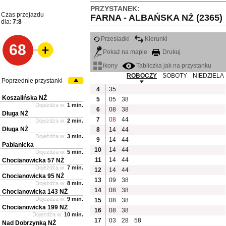
PRZYSTANEK:
Czas przejazdu
FARNA - ALBAŃSKA NŻ (2365)
dla:
7:8
Przesiadki
Kierunki
68
Pokaż na mapie
Drukuj
ikony
Tabliczka jak na przystanku
ROBOCZY
SOBOTY
NIEDZIELA
Poprzednie przystanki
4
35
Koszalińska NŻ
5
05
38
Dojeżdża w:
1 min.
6
08
38
Długa NŻ
7
08
44
Dojeżdża w:
2 min.
Długa NŻ
8
14
44
Dojeżdża w:
3 min.
9
14
44
Pabianicka
10
14
44
Dojeżdża w:
5 min.
11
14
44
Chocianowicka 57 NŻ
Dojeżdża w:
7 min.
12
14
44
Chocianowicka 95 NŻ
13
09
38
Dojeżdża w:
8 min.
14
08
38
Chocianowicka 143 NŻ
Dojeżdża w:
9 min.
15
08
38
Chocianowicka 199 NŻ
16
08
38
Dojeżdża w:
10 min.
17
03
28
58
Nad Dobrzynką NŻ