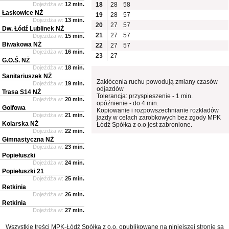
Dojeżdża w:
12 min.
18
28
58
Łaskowice NŻ
19
28
57
Dojeżdża w:
13 min.
20
27
57
Dw. Łódź Lublinek NŻ
21
27
57
Dojeżdża w:
15 min.
Biwakowa NŻ
22
27
57
Dojeżdża w:
16 min.
23
27
G.O.Ś. NŻ
Dojeżdża w:
18 min.
Sanitariuszek NŻ
Zakłócenia ruchu powodują zmiany czasów
Dojeżdża w:
19 min.
odjazdów
Trasa S14 NŻ
Tolerancja: przyspieszenie - 1 min.
Dojeżdża w:
20 min.
opóźnienie - do 4 min.
Golfowa
Kopiowanie i rozpowszechnianie rozkładów
Dojeżdża w:
21 min.
jazdy w celach zarobkowych bez zgody MPK
Kolarska NŻ
Łódź Spółka z o.o jest zabronione.
Dojeżdża w:
22 min.
Gimnastyczna NŻ
Dojeżdża w:
23 min.
Popiełuszki
Dojeżdża w:
24 min.
Popiełuszki 21
Dojeżdża w:
25 min.
Retkinia
Dojeżdża w:
26 min.
Retkinia
Dojeżdża w:
27 min.
Wszystkie treści MPK-Łódź Spółka z o.o. opublikowane na niniejszej stronie są