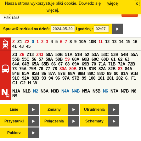
Nasza strona wykorzystuje pliki cookie. Dowiedz się
więcej
x
#
więcej.
Sprawdź rozkład na dzień:
i godzinę:
Z
Z1
Z2
0
1
2
3
4
5
6
7
8
9
10A
10B
11
12
13
14
15
16
41
43
45
Z3
Z6
Z13
Z43
50A
50B
51A
51B
52
53A
53C
53B
54B
55A
55B
55C
56
57
58A
58B
59
60A
60B
60C
60D
61
62
63
64A
64B
65A
65B
66
67
68
69A
69B
70
71A
71B
72A
72B
73
75A
75B
76
77
78
80A
80B
81A
81B
82A
82B
83
84A
84B
85A
85B
86
87A
87B
88A
88B
88C
88D
89
90
91A
91B
91C
92A
92B
93
94
96
97A
97B
99
100
101
201
202
6.
F1
G1
G2
H
W
N1A
N1B
N2
N3A
N3B
N4A
N4B
N5A
N5B
N6
N7A
N7B
N8
N9
Linie
Zmiany
Utrudnienia
Przystanki
Połączenia
Schematy
Pobierz