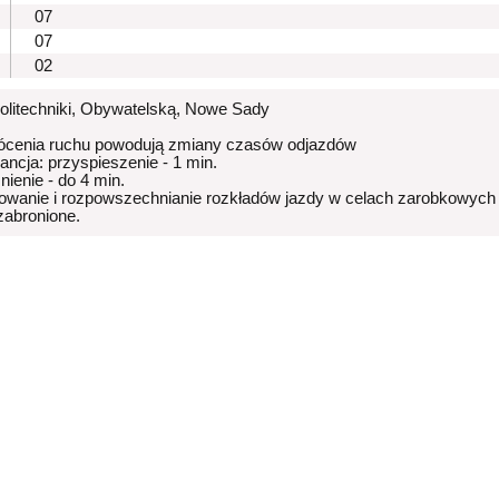
07
07
02
Politechniki, Obywatelską, Nowe Sady
ócenia ruchu powodują zmiany czasów odjazdów
rancja: przyspieszenie - 1 min.
nienie - do 4 min.
owanie i rozpowszechnianie rozkładów jazdy w celach zarobkowych
 zabronione.