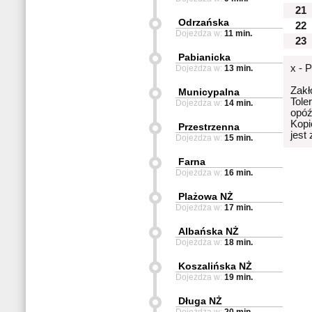
21
Odrzańska
22
Dojeżdża w:
11 min.
23
Pabianicka
x - 
Dojeżdża w:
13 min.
Zakł
Municypalna
Tole
Dojeżdża w:
14 min.
opóź
Kopi
Przestrzenna
jest
Dojeżdża w:
15 min.
Farna
Dojeżdża w:
16 min.
Plażowa NŻ
Dojeżdża w:
17 min.
Albańska NŻ
Dojeżdża w:
18 min.
Koszalińska NŻ
Dojeżdża w:
19 min.
Długa NŻ