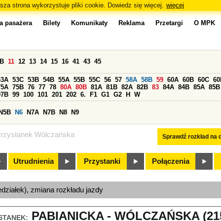
sza strona wykorzystuje pliki cookie. Dowiedz się więcej.
więcej
a pasażera
Bilety
Komunikaty
Reklama
Przetargi
O MPK
0B
11
12
13
14
15
16
41
43
45
53A
53C
53B
54B
55A
55B
55C
56
57
58A
58B
59
60A
60B
60C
60
75A
75B
76
77
78
80A
80B
81A
81B
82A
82B
83
84A
84B
85A
85B
97B
99
100
101
201
202
6.
F1
G1
G2
H
W
N5B
N6
N7A
N7B
N8
N9
rzystanek Wólczańska
Sprawdź rozkład na d
Utrudnienia
Przystanki
Połączenia
edziałek), zmiana rozkładu jazdy
PABIANICKA - WÓLCZAŃSKA (21
STANEK: