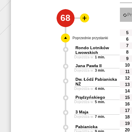
Pr
68
5
Poprzednie przystanki
6
7
Rondo Lotników
8
Lwowskich
Dojeżdża w:
1 min.
9
10
Jana Pawła II
Dojeżdża w:
3 min.
11
12
Dw. Łódź Pabianicka
NŻ
13
Dojeżdża w:
4 min.
14
Prądzyńskiego
15
Dojeżdża w:
5 min.
16
17
3 Maja
Dojeżdża w:
7 min.
18
19
Pabianicka
20
Dojeżdża w:
9 min.