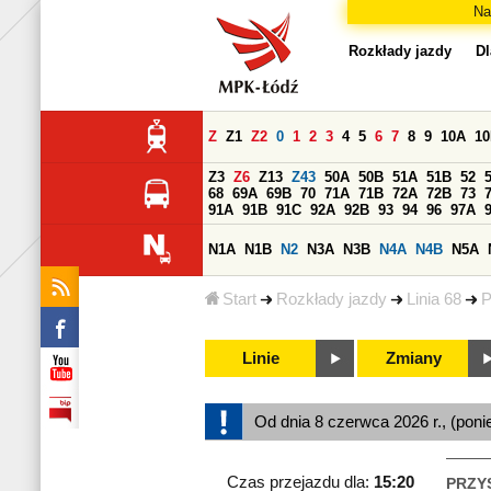
Na
Rozkłady jazdy
Dl
Z
Z1
Z2
0
1
2
3
4
5
6
7
8
9
10A
1
Z3
Z6
Z13
Z43
50A
50B
51A
51B
52
68
69A
69B
70
71A
71B
72A
72B
73
91A
91B
91C
92A
92B
93
94
96
97A
N1A
N1B
N2
N3A
N3B
N4A
N4B
N5A
Start
Rozkłady jazdy
Linia 68
P
Linie
Zmiany
Od dnia 8 czerwca 2026 r., (poni
Czas przejazdu dla:
15:20
PRZY