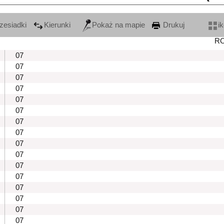
zesiadki
Kierunki
Pokaż na mapie
Drukuj
i
R
07
07
07
07
07
07
07
07
07
07
07
07
07
07
07
07