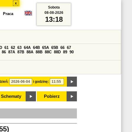
x
Sobota
08-08-2026
Praca
13:18
D
61
62
63
64A
64B
65A
65B
66
67
86
87A
87B
88A
88B
88C
88D
89
90
zień:
i godzinę:
Schematy
Pobierz
55)