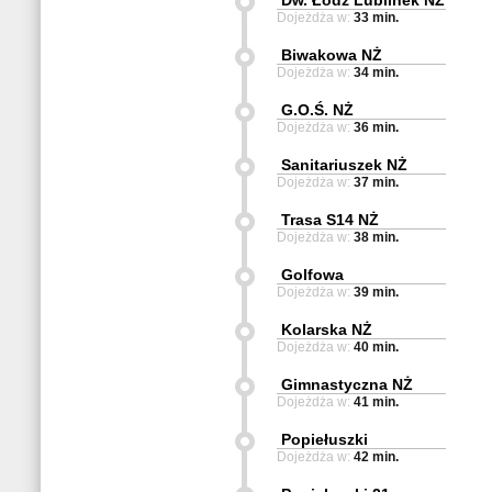
Dw. Łódź Lublinek NŻ
Dojeżdża w:
33 min.
Biwakowa NŻ
Dojeżdża w:
34 min.
G.O.Ś. NŻ
Dojeżdża w:
36 min.
Sanitariuszek NŻ
Dojeżdża w:
37 min.
Trasa S14 NŻ
Dojeżdża w:
38 min.
Golfowa
Dojeżdża w:
39 min.
Kolarska NŻ
Dojeżdża w:
40 min.
Gimnastyczna NŻ
Dojeżdża w:
41 min.
Popiełuszki
Dojeżdża w:
42 min.