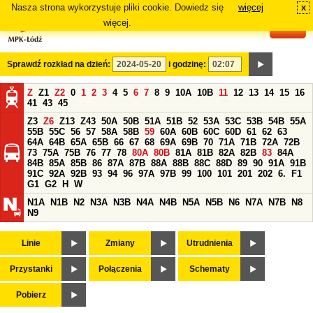
Nasza strona wykorzystuje pliki cookie. Dowiedz się
więcej
x
#
więcej.
Sprawdź rozkład na dzień:
i godzinę:
Z
Z1
Z2
0
1
2
3
4
5
6
7
8
9
10A
10B
11
12
13
14
15
16
41
43
45
Z3
Z6
Z13
Z43
50A
50B
51A
51B
52
53A
53C
53B
54B
55A
55B
55C
56
57
58A
58B
59
60A
60B
60C
60D
61
62
63
64A
64B
65A
65B
66
67
68
69A
69B
70
71A
71B
72A
72B
73
75A
75B
76
77
78
80A
80B
81A
81B
82A
82B
83
84A
84B
85A
85B
86
87A
87B
88A
88B
88C
88D
89
90
91A
91B
91C
92A
92B
93
94
96
97A
97B
99
100
101
201
202
6.
F1
G1
G2
H
W
N1A
N1B
N2
N3A
N3B
N4A
N4B
N5A
N5B
N6
N7A
N7B
N8
N9
Linie
Zmiany
Utrudnienia
Przystanki
Połączenia
Schematy
Pobierz