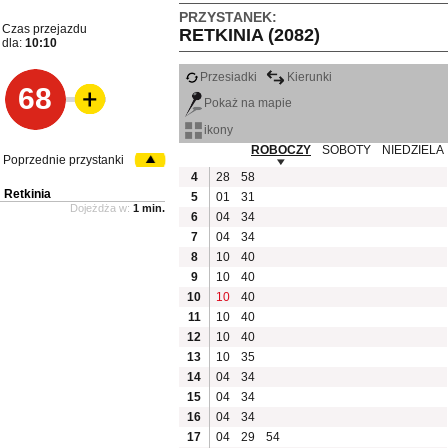
PRZYSTANEK:
Czas przejazdu
RETKINIA (2082)
dla:
10:10
Przesiadki
Kierunki
68
Pokaż na mapie
ikony
ROBOCZY
SOBOTY
NIEDZIELA
Poprzednie przystanki
4
28
58
Retkinia
5
01
31
Dojeżdża w:
1 min.
6
04
34
7
04
34
8
10
40
9
10
40
10
10
40
11
10
40
12
10
40
13
10
35
14
04
34
15
04
34
16
04
34
17
04
29
54