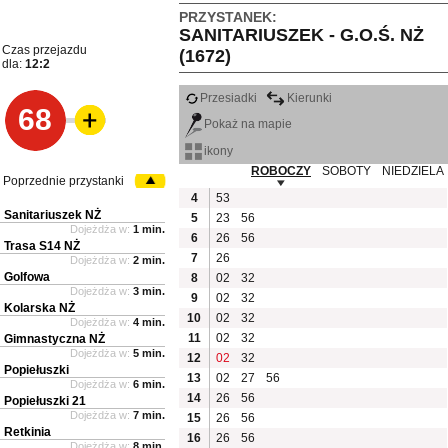
PRZYSTANEK:
SANITARIUSZEK - G.O.Ś. NŻ
Czas przejazdu
(1672)
dla:
12:2
Przesiadki
Kierunki
68
Pokaż na mapie
ikony
ROBOCZY
SOBOTY
NIEDZIELA
Poprzednie przystanki
4
53
Sanitariuszek NŻ
5
23
56
Dojeżdża w:
1 min.
6
26
56
Trasa S14 NŻ
7
26
Dojeżdża w:
2 min.
Golfowa
8
02
32
Dojeżdża w:
3 min.
9
02
32
Kolarska NŻ
10
02
32
Dojeżdża w:
4 min.
11
02
32
Gimnastyczna NŻ
Dojeżdża w:
5 min.
12
02
32
Popiełuszki
13
02
27
56
Dojeżdża w:
6 min.
14
26
56
Popiełuszki 21
Dojeżdża w:
7 min.
15
26
56
Retkinia
16
26
56
Dojeżdża w:
8 min.