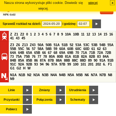
Nasza strona wykorzystuje pliki cookie. Dowiedz się
więcej
x
#
więcej.
Sprawdź rozkład na dzień:
i godzinę:
Z
Z1
Z2
0
1
2
3
4
5
6
7
8
9
10A
10B
11
12
13
14
15
16
41
43
45
Z3
Z6
Z13
Z43
50A
50B
51A
51B
52
53A
53C
53B
54B
55A
55B
55C
56
57
58A
58B
59
60A
60B
60C
60D
61
62
63
64A
64B
65A
65B
66
67
68
69A
69B
70
71A
71B
72A
72B
73
75A
75B
76
77
78
80A
80B
81A
81B
82A
82B
83
84A
84B
85A
85B
86
87A
87B
88A
88B
88C
88D
89
90
91A
91B
91C
92A
92B
93
94
96
97A
97B
99
100
101
201
202
6.
F1
G1
G2
H
W
N1A
N1B
N2
N3A
N3B
N4A
N4B
N5A
N5B
N6
N7A
N7B
N8
N9
Linie
Zmiany
Utrudnienia
Przystanki
Połączenia
Schematy
Pobierz