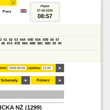
x
Piątek
07-08-2026
Praca
08:57
D
61
62
63
64A
64B
65A
65B
66
67
86
87A
87B
88A
88B
88C
88D
89
90
zień:
i godzinę:
Schematy
Pobierz
CKA NŻ (1299)