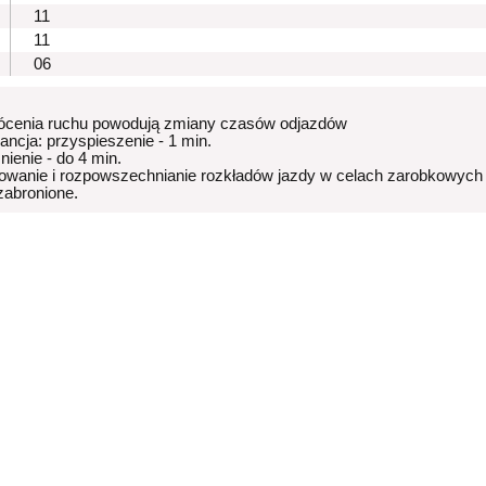
11
11
06
ócenia ruchu powodują zmiany czasów odjazdów
rancja: przyspieszenie - 1 min.
nienie - do 4 min.
owanie i rozpowszechnianie rozkładów jazdy w celach zarobkowych
 zabronione.