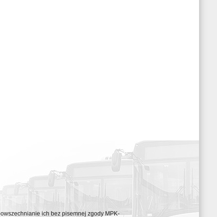
ozpowszechnianie ich bez pisemnej zgody MPK-