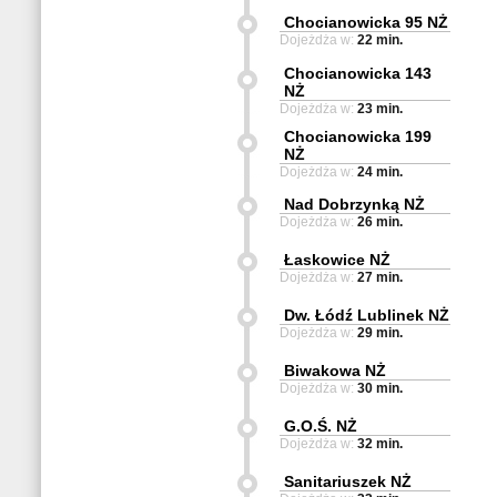
Chocianowicka 95 NŻ
Dojeżdża w:
22 min.
Chocianowicka 143
NŻ
Dojeżdża w:
23 min.
Chocianowicka 199
NŻ
Dojeżdża w:
24 min.
Nad Dobrzynką NŻ
Dojeżdża w:
26 min.
Łaskowice NŻ
Dojeżdża w:
27 min.
Dw. Łódź Lublinek NŻ
Dojeżdża w:
29 min.
Biwakowa NŻ
Dojeżdża w:
30 min.
G.O.Ś. NŻ
Dojeżdża w:
32 min.
Sanitariuszek NŻ