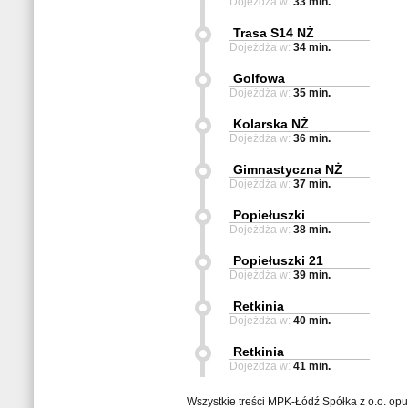
Dojeżdża w:
33 min.
Trasa S14 NŻ
Dojeżdża w:
34 min.
Golfowa
Dojeżdża w:
35 min.
Kolarska NŻ
Dojeżdża w:
36 min.
Gimnastyczna NŻ
Dojeżdża w:
37 min.
Popiełuszki
Dojeżdża w:
38 min.
Popiełuszki 21
Dojeżdża w:
39 min.
Retkinia
Dojeżdża w:
40 min.
Retkinia
Dojeżdża w:
41 min.
Wszystkie treści MPK-Łódź Spółka z o.o. op