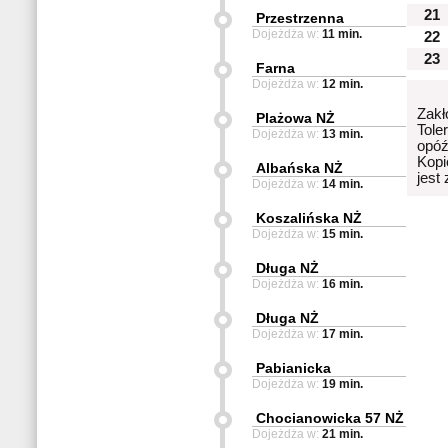
21
Przestrzenna
Dojeżdża w:
11 min.
22
23
Farna
Dojeżdża w:
12 min.
Zakł
Plażowa NŻ
Tole
Dojeżdża w:
13 min.
opóź
Kopi
Albańska NŻ
jest
Dojeżdża w:
14 min.
Koszalińska NŻ
Dojeżdża w:
15 min.
Długa NŻ
Dojeżdża w:
16 min.
Długa NŻ
Dojeżdża w:
17 min.
Pabianicka
Dojeżdża w:
19 min.
Chocianowicka 57 NŻ
Dojeżdża w:
21 min.