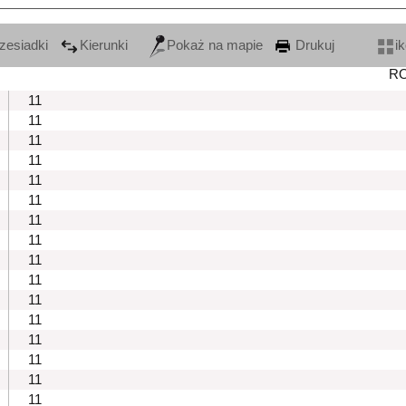
zesiadki
Kierunki
Pokaż na mapie
Drukuj
i
R
11
11
11
11
11
11
11
11
11
11
11
11
11
11
11
11