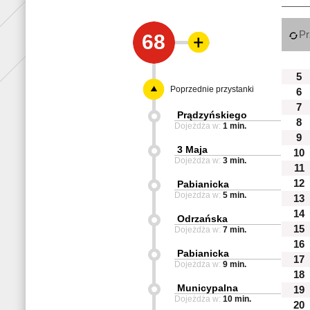
Pr
68
5
Poprzednie przystanki
6
7
Prądzyńskiego
8
Dojeżdża w:
1 min.
9
3 Maja
10
Dojeżdża w:
3 min.
11
12
Pabianicka
Dojeżdża w:
5 min.
13
14
Odrzańska
15
Dojeżdża w:
7 min.
16
Pabianicka
17
Dojeżdża w:
9 min.
18
Municypalna
19
Dojeżdża w:
10 min.
20