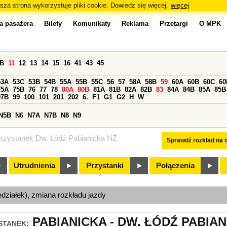
sza strona wykorzystuje pliki cookie. Dowiedz się więcej.
więcej
a pasażera
Bilety
Komunikaty
Reklama
Przetargi
O MPK
0B
11
12
13
14
15
16
41
43
45
53A
53C
53B
54B
55A
55B
55C
56
57
58A
58B
59
60A
60B
60C
60
75A
75B
76
77
78
80A
80B
81A
81B
82A
82B
83
84A
84B
85A
85B
97B
99
100
101
201
202
6.
F1
G1
G2
H
W
N5B
N6
N7A
N7B
N8
N9
rzystanek Dw. Łódź Pabianicka NŻ
Sprawdź rozkład na d
Utrudnienia
Przystanki
Połączenia
edziałek), zmiana rozkładu jazdy
PABIANICKA - DW. ŁÓDŹ PABIANI
STANEK: