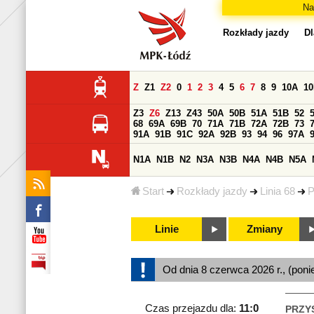
Na
Rozkłady jazdy
Dl
Z
Z1
Z2
0
1
2
3
4
5
6
7
8
9
10A
1
Z3
Z6
Z13
Z43
50A
50B
51A
51B
52
68
69A
69B
70
71A
71B
72A
72B
73
91A
91B
91C
92A
92B
93
94
96
97A
N1A
N1B
N2
N3A
N3B
N4A
N4B
N5A
Start
Rozkłady jazdy
Linia 68
P
Linie
Zmiany
Od dnia 8 czerwca 2026 r., (poni
Czas przejazdu dla:
11:0
PRZY