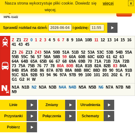
Nasza strona wykorzystuje pliki cookie. Dowiedz się
więcej
x
#
więcej.
Sprawdź rozkład na dzień:
i godzinę:
Z
Z1
Z2
0
1
2
3
4
5
6
7
8
9
10A
10B
11
12
13
14
15
16
41
43
45
Z3
Z6
Z13
Z43
50A
50B
51A
51B
52
53A
53C
53B
54B
55A
55B
55C
56
57
58A
58B
59
60A
60B
60C
60D
61
62
63
64A
64B
65A
65B
66
67
68
69A
69B
70
71A
71B
72A
72B
73
75A
75B
76
77
78
80A
80B
81A
81B
82A
82B
83
84A
84B
85A
85B
86
87A
87B
88A
88B
88C
88D
89
90
91A
91B
91C
92A
92B
93
94
96
97A
97B
99
100
101
201
202
6.
F1
G1
G2
H
W
N1A
N1B
N2
N3A
N3B
N4A
N4B
N5A
N5B
N6
N7A
N7B
N8
N9
Linie
Zmiany
Utrudnienia
Przystanki
Połączenia
Schematy
Pobierz