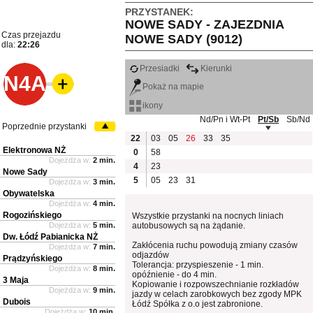
PRZYSTANEK:
NOWE SADY - ZAJEZDNIA
Czas przejazdu
NOWE SADY (9012)
dla:
22:26
Przesiadki
Kierunki
N4A
Pokaż na mapie
ikony
Nd/Pn i Wt-Pt
Pt/Sb
Sb/Nd
Poprzednie przystanki
22
03
05
26
33
35
Elektronowa NŻ
0
58
Dojeżdża w:
2 min.
4
23
Nowe Sady
5
05
23
31
Dojeżdża w:
3 min.
Obywatelska
Dojeżdża w:
4 min.
Rogozińskiego
Wszystkie przystanki na nocnych liniach
Dojeżdża w:
5 min.
autobusowych są na żądanie.
Dw. Łódź Pabianicka NŻ
Zakłócenia ruchu powodują zmiany czasów
Dojeżdża w:
7 min.
odjazdów
Prądzyńskiego
Tolerancja: przyspieszenie - 1 min.
Dojeżdża w:
8 min.
opóźnienie - do 4 min.
3 Maja
Kopiowanie i rozpowszechnianie rozkładów
Dojeżdża w:
9 min.
jazdy w celach zarobkowych bez zgody MPK
Dubois
Łódź Spółka z o.o jest zabronione.
Dojeżdża w:
10 min.