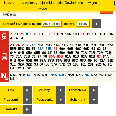
Nasza strona wykorzystuje pliki cookie. Dowiedz się
więcej
x
#
więcej.
Sprawdź rozkład na dzień:
i godzinę:
Z
Z1
Z2
0
1
2
3
4
5
6
7
8
9
10A
10B
11
12
13
14
15
16
41
43
45
Z3
Z6
Z13
Z43
50A
50B
51A
51B
52
53A
53C
53B
54B
55A
55B
55C
56
57
58A
58B
59
60A
60B
60C
60D
61
62
63
64A
64B
65A
65B
66
67
68
69A
69B
70
71A
71B
72A
72B
73
75A
75B
76
77
78
80A
80B
81A
81B
82A
82B
83
84A
84B
85A
85B
86
87A
87B
88A
88B
88C
88D
89
90
91A
91B
91C
92A
92B
93
94
96
97A
97B
99
100
101
201
202
6.
F1
G1
G2
H
W
N1A
N1B
N2
N3A
N3B
N4A
N4B
N5A
N5B
N6
N7A
N7B
N8
N9
Linie
Zmiany
Utrudnienia
Przystanki
Połączenia
Schematy
Pobierz