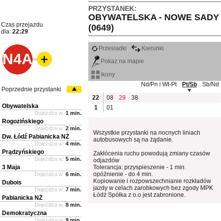
PRZYSTANEK:
OBYWATELSKA - NOWE SADY
Czas przejazdu
(0649)
dla:
22:29
Przesiadki
Kierunki
N4A
Pokaż na mapie
ikony
Nd/Pn i Wt-Pt
Pt/Sb
Sb/Nd
Poprzednie przystanki
22
08
29
38
Obywatelska
1
01
Dojeżdża w:
1 min.
Rogozińskiego
Dojeżdża w:
2 min.
Wszystkie przystanki na nocnych liniach
Dw. Łódź Pabianicka NŻ
autobusowych są na żądanie.
Dojeżdża w:
4 min.
Prądzyńskiego
Zakłócenia ruchu powodują zmiany czasów
Dojeżdża w:
5 min.
odjazdów
3 Maja
Tolerancja: przyspieszenie - 1 min.
opóźnienie - do 4 min.
Dojeżdża w:
6 min.
Kopiowanie i rozpowszechnianie rozkładów
Dubois
jazdy w celach zarobkowych bez zgody MPK
Dojeżdża w:
7 min.
Łódź Spółka z o.o jest zabronione.
Pabianicka NŻ
Dojeżdża w:
8 min.
Demokratyczna
Dojeżdża w:
9 min.