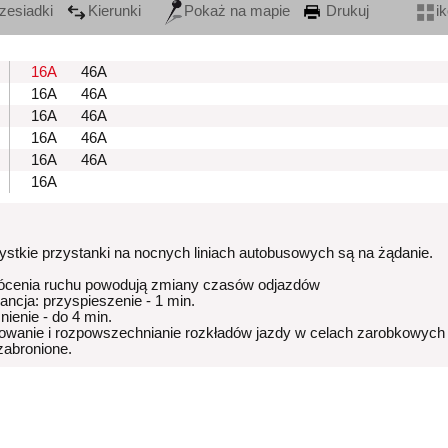
zesiadki
Kierunki
Pokaż na mapie
Drukuj
i
16A
46A
16A
46A
16A
46A
16A
46A
16A
46A
16A
stkie przystanki na nocnych liniach autobusowych są na żądanie.
ócenia ruchu powodują zmiany czasów odjazdów
rancja: przyspieszenie - 1 min.
nienie - do 4 min.
owanie i rozpowszechnianie rozkładów jazdy w celach zarobkowych
 zabronione.