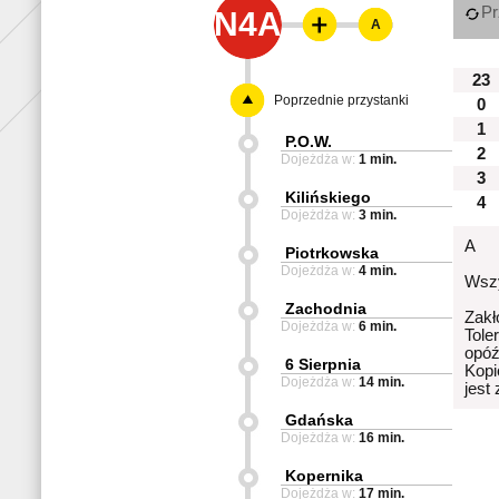
Pr
N4A
A
23
Poprzednie przystanki
0
1
P.O.W.
2
Dojeżdża w:
1 min.
3
Kilińskiego
4
Dojeżdża w:
3 min.
A
Piotrkowska
Dojeżdża w:
4 min.
Wszy
Zachodnia
Zakł
Dojeżdża w:
6 min.
Tole
opóź
6 Sierpnia
Kopi
Dojeżdża w:
14 min.
jest
Gdańska
Dojeżdża w:
16 min.
Kopernika
Dojeżdża w:
17 min.