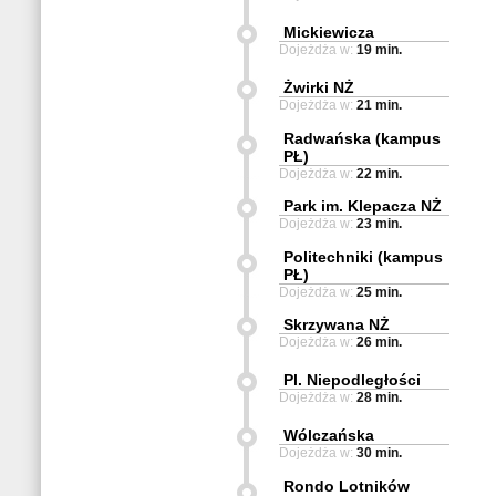
Mickiewicza
Dojeżdża w:
19 min.
Żwirki NŻ
Dojeżdża w:
21 min.
Radwańska (kampus
PŁ)
Dojeżdża w:
22 min.
Park im. Klepacza NŻ
Dojeżdża w:
23 min.
Politechniki (kampus
PŁ)
Dojeżdża w:
25 min.
Skrzywana NŻ
Dojeżdża w:
26 min.
Pl. Niepodległości
Dojeżdża w:
28 min.
Wólczańska
Dojeżdża w:
30 min.
Rondo Lotników