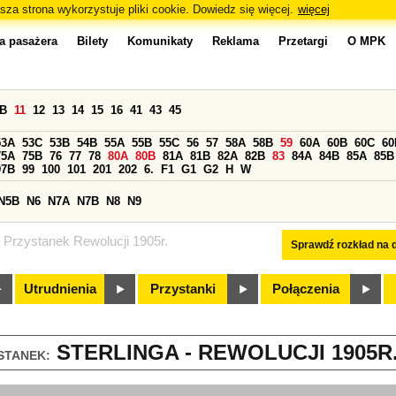
sza strona wykorzystuje pliki cookie. Dowiedz się więcej.
więcej
a pasażera
Bilety
Komunikaty
Reklama
Przetargi
O MPK
0B
11
12
13
14
15
16
41
43
45
53A
53C
53B
54B
55A
55B
55C
56
57
58A
58B
59
60A
60B
60C
60
75A
75B
76
77
78
80A
80B
81A
81B
82A
82B
83
84A
84B
85A
85B
97B
99
100
101
201
202
6.
F1
G1
G2
H
W
N5B
N6
N7A
N7B
N8
N9
Przystanek Rewolucji 1905r.
Sprawdź rozkład na d
Utrudnienia
Przystanki
Połączenia
STERLINGA - REWOLUCJI 1905R. 
STANEK: