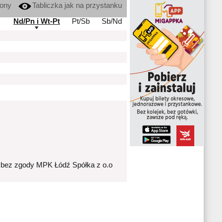
kony
Tabliczka jak na przystanku
Nd/Pn i Wt-Pt
Pt/Sb
Sb/Nd
 bez zgody MPK Łódź Spółka z o.o