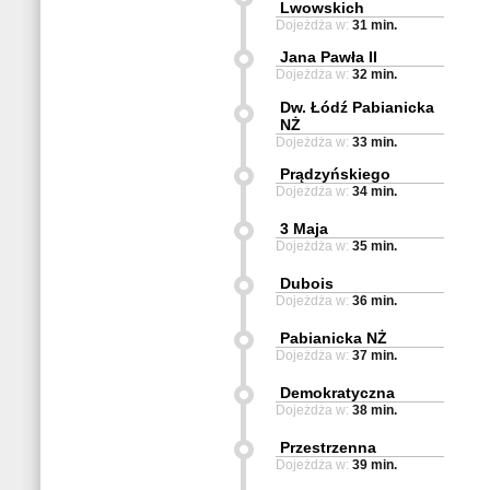
Lwowskich
Dojeżdża w:
31 min.
Jana Pawła II
Dojeżdża w:
32 min.
Dw. Łódź Pabianicka
NŻ
Dojeżdża w:
33 min.
Prądzyńskiego
Dojeżdża w:
34 min.
3 Maja
Dojeżdża w:
35 min.
Dubois
Dojeżdża w:
36 min.
Pabianicka NŻ
Dojeżdża w:
37 min.
Demokratyczna
Dojeżdża w:
38 min.
Przestrzenna
Dojeżdża w:
39 min.