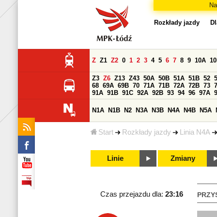
Na
Rozkłady jazdy
Dl
Z
Z1
Z2
0
1
2
3
4
5
6
7
8
9
10A
1
Z3
Z6
Z13
Z43
50A
50B
51A
51B
52
68
69A
69B
70
71A
71B
72A
72B
73
91A
91B
91C
92A
92B
93
94
96
97A
N1A
N1B
N2
N3A
N3B
N4A
N4B
N5A
Start
Rozkłady jazdy
Linia N4A
Linie
Zmiany
Czas przejazdu dla:
23:16
PRZY