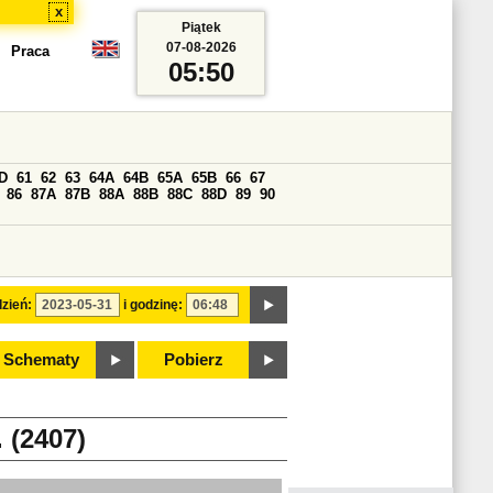
x
Piątek
07-08-2026
Praca
05:50
D
61
62
63
64A
64B
65A
65B
66
67
86
87A
87B
88A
88B
88C
88D
89
90
zień:
i godzinę:
Schematy
Pobierz
(2407)