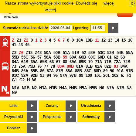
Nasza strona wykorzystuje pliki cookie. Dowiedz się
więcej
x
#
więcej.
Sprawdź rozkład na dzień:
i godzinę:
Z
Z1
Z2
0
1
2
3
4
5
6
7
8
9
10A
10B
11
12
13
14
15
16
41
43
45
Z3
Z6
Z13
Z43
50A
50B
51A
51B
52
53A
53C
53B
54B
55A
55B
55C
56
57
58A
58B
59
60A
60B
60C
60D
61
62
63
64A
64B
65A
65B
66
67
68
69A
69B
70
71A
71B
72A
72B
73
75A
75B
76
77
78
80A
80B
81A
81B
82A
82B
83
84A
84B
85A
85B
86
87A
87B
88A
88B
88C
88D
89
90
91A
91B
91C
92A
92B
93
94
96
97A
97B
99
100
101
201
202
6.
F1
G1
G2
H
W
N1A
N1B
N2
N3A
N3B
N4A
N4B
N5A
N5B
N6
N7A
N7B
N8
N9
Linie
Zmiany
Utrudnienia
Przystanki
Połączenia
Schematy
Pobierz