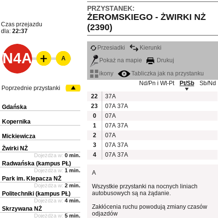
PRZYSTANEK:
ŻEROMSKIEGO - ŻWIRKI NŻ
Czas przejazdu
(2390)
dla:
22:37
Przesiadki
Kierunki
N4A
A
Pokaż na mapie
Drukuj
ikony
Tabliczka jak na przystanku
Nd/Pn i Wt-Pt
Pt/Sb
Sb/Nd
Poprzednie przystanki
22
37A
23
07A
37A
Gdańska
0
07A
Kopernika
1
07A
37A
2
07A
Mickiewicza
3
07A
37A
Żwirki NŻ
4
07A
37A
Dojeżdża w:
0 min.
Radwańska (kampus PŁ)
Dojeżdża w:
1 min.
A
Park im. Klepacza NŻ
Dojeżdża w:
2 min.
Wszystkie przystanki na nocnych liniach
autobusowych są na żądanie.
Politechniki (kampus PŁ)
Dojeżdża w:
4 min.
Zakłócenia ruchu powodują zmiany czasów
Skrzywana NŻ
odjazdów
Dojeżdża w:
5 min.