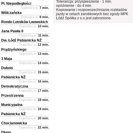
Tolerancja: przyspieszenie - 1 min.
Pl. Niepodległości
opóźnienie - do 4 min.
Dojeżdża w:
7 min.
Kopiowanie i rozpowszechnianie rozkładów
Wólczańska
jazdy w celach zarobkowych bez zgody MPK
Dojeżdża w:
9 min.
Łódź Spółka z o.o jest zabronione.
Rondo Lotników Lwowskich
Dojeżdża w:
10 min.
Jana Pawła II
Dojeżdża w:
11 min.
Dw. Łódź Pabianicka NŻ
Dojeżdża w:
12 min.
Prądzyńskiego
Dojeżdża w:
13 min.
3 Maja
Dojeżdża w:
14 min.
Dubois
Dojeżdża w:
15 min.
Pabianicka NŻ
Dojeżdża w:
16 min.
Demokratyczna
Dojeżdża w:
17 min.
Przestrzenna
Dojeżdża w:
18 min.
Municypalna
Dojeżdża w:
19 min.
Pabianicka NŻ
Dojeżdża w:
20 min.
Chocianowicka
Dojeżdża w:
22 min.
Długa