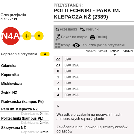
PRZYSTANEK:
POLITECHNIKI - PARK IM.
Czas przejazdu
KLEPACZA NŻ (2389)
dla:
22:39
Przesiadki
Kierunki
N4A
A
Pokaż na mapie
Drukuj
ikony
Tabliczka jak na przystanku
Nd/Pn i Wt-Pt
Pt/Sb
Sb/Nd
Poprzednie przystanki
22
39A
23
09A
39A
Gdańska
0
09A
Kopernika
1
09A
39A
2
09A
Mickiewicza
3
09A
39A
Żwirki NŻ
4
09A
39A
Radwańska (kampus PŁ)
A
Park im. Klepacza NŻ
Dojeżdża w:
0 min.
Wszystkie przystanki na nocnych liniach
Politechniki (kampus PŁ)
autobusowych są na żądanie.
Dojeżdża w:
2 min.
Zakłócenia ruchu powodują zmiany czasów
Skrzywana NŻ
odjazdów
Dojeżdża w:
3 min.