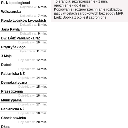
Tolerancja: przyspieszenie - 1 min.
Pl. Niepodległości
opóźnienie - do 4 min.
Dojeżdża w:
5 min.
Kopiowanie i rozpowszechnianie rozkładów
Wólczańska
jazdy w celach zarobkowych bez zgody MPK
Dojeżdża w:
7 min.
Łódź Spółka z o.o jest zabronione.
Rondo Lotników Lwowskich
Dojeżdża w:
8 min.
Jana Pawła II
Dojeżdża w:
9 min.
Dw. Łódź Pabianicka NŻ
Dojeżdża w:
10 min.
Prądzyńskiego
Dojeżdża w:
11 min.
3 Maja
Dojeżdża w:
12 min.
Dubois
Dojeżdża w:
13 min.
Pabianicka NŻ
Dojeżdża w:
14 min.
Demokratyczna
Dojeżdża w:
15 min.
Przestrzenna
Dojeżdża w:
16 min.
Municypalna
Dojeżdża w:
17 min.
Pabianicka NŻ
Dojeżdża w:
18 min.
Chocianowicka
Dojeżdża w:
20 min.
Długa