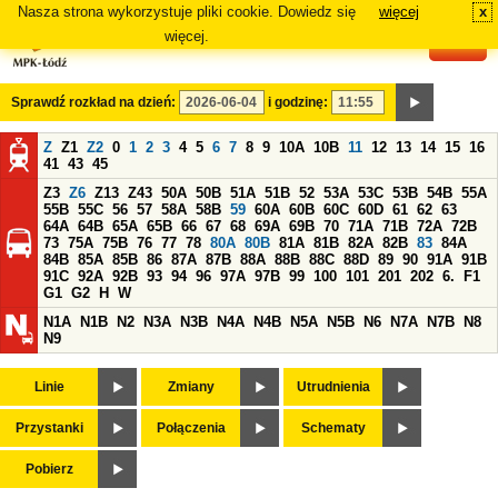
Nasza strona wykorzystuje pliki cookie. Dowiedz się
więcej
x
#
więcej.
Sprawdź rozkład na dzień:
i godzinę:
Z
Z1
Z2
0
1
2
3
4
5
6
7
8
9
10A
10B
11
12
13
14
15
16
41
43
45
Z3
Z6
Z13
Z43
50A
50B
51A
51B
52
53A
53C
53B
54B
55A
55B
55C
56
57
58A
58B
59
60A
60B
60C
60D
61
62
63
64A
64B
65A
65B
66
67
68
69A
69B
70
71A
71B
72A
72B
73
75A
75B
76
77
78
80A
80B
81A
81B
82A
82B
83
84A
84B
85A
85B
86
87A
87B
88A
88B
88C
88D
89
90
91A
91B
91C
92A
92B
93
94
96
97A
97B
99
100
101
201
202
6.
F1
G1
G2
H
W
N1A
N1B
N2
N3A
N3B
N4A
N4B
N5A
N5B
N6
N7A
N7B
N8
N9
Linie
Zmiany
Utrudnienia
Przystanki
Połączenia
Schematy
Pobierz