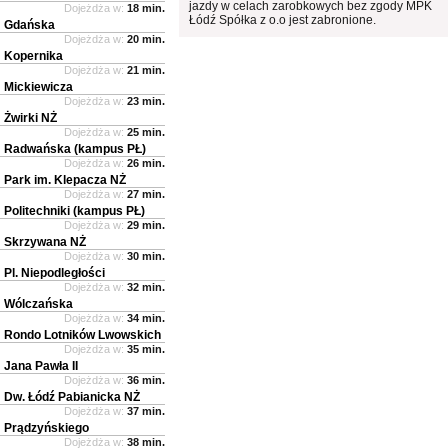
jazdy w celach zarobkowych bez zgody MPK
Dojeżdża w:
18 min.
Łódź Spółka z o.o jest zabronione.
Gdańska
Dojeżdża w:
20 min.
Kopernika
Dojeżdża w:
21 min.
Mickiewicza
Dojeżdża w:
23 min.
Żwirki NŻ
Dojeżdża w:
25 min.
Radwańska (kampus PŁ)
Dojeżdża w:
26 min.
Park im. Klepacza NŻ
Dojeżdża w:
27 min.
Politechniki (kampus PŁ)
Dojeżdża w:
29 min.
Skrzywana NŻ
Dojeżdża w:
30 min.
Pl. Niepodległości
Dojeżdża w:
32 min.
Wólczańska
Dojeżdża w:
34 min.
Rondo Lotników Lwowskich
Dojeżdża w:
35 min.
Jana Pawła II
Dojeżdża w:
36 min.
Dw. Łódź Pabianicka NŻ
Dojeżdża w:
37 min.
Prądzyńskiego
Dojeżdża w:
38 min.