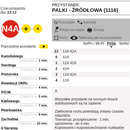
PRZYSTANEK:
Czas przejazdu
PALKI - ŹRÓDŁOWA (1116)
dla:
23:12
Przesiadki
Kierunki
N4A
A
Pokaż na mapie
Drukuj
ikony
Tabliczka jak na przystanku
Nd/Pn i Wt-Pt
Pt/Sb
Sb/Nd
Poprzednie przystanki
23
12A
42A
Kamińskiego
0
42A
Dojeżdża w:
1 min.
1
12A
42A
Sterlinga
2
42A
Dojeżdża w:
2 min.
Pomorska
3
12A
42A
Dojeżdża w:
3 min.
4
12A
Rewolucji 1905r.
Dojeżdża w:
4 min.
A
P.O.W.
Dojeżdża w:
5 min.
Wszystkie przystanki na nocnych liniach
Kilińskiego
autobusowych są na żądanie.
Dojeżdża w:
7 min.
Piotrkowska
Zakłócenia ruchu powodują zmiany czasów
Dojeżdża w:
8 min.
odjazdów
Zachodnia
Tolerancja: przyspieszenie - 1 min.
Dojeżdża w:
10 min.
opóźnienie - do 4 min.
Kopiowanie i rozpowszechnianie rozkładów
6 Sierpnia