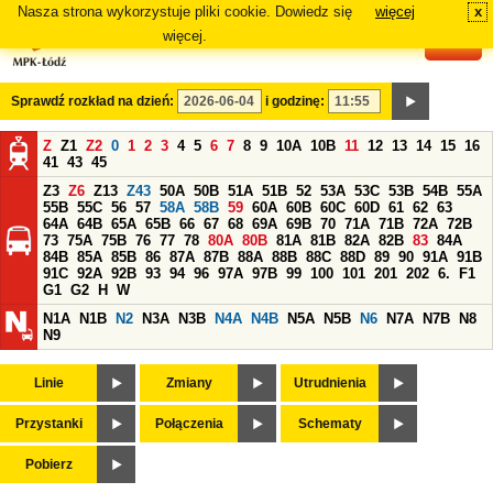
Nasza strona wykorzystuje pliki cookie. Dowiedz się
więcej
x
#
więcej.
Sprawdź rozkład na dzień:
i godzinę:
Z
Z1
Z2
0
1
2
3
4
5
6
7
8
9
10A
10B
11
12
13
14
15
16
41
43
45
Z3
Z6
Z13
Z43
50A
50B
51A
51B
52
53A
53C
53B
54B
55A
55B
55C
56
57
58A
58B
59
60A
60B
60C
60D
61
62
63
64A
64B
65A
65B
66
67
68
69A
69B
70
71A
71B
72A
72B
73
75A
75B
76
77
78
80A
80B
81A
81B
82A
82B
83
84A
84B
85A
85B
86
87A
87B
88A
88B
88C
88D
89
90
91A
91B
91C
92A
92B
93
94
96
97A
97B
99
100
101
201
202
6.
F1
G1
G2
H
W
N1A
N1B
N2
N3A
N3B
N4A
N4B
N5A
N5B
N6
N7A
N7B
N8
N9
Linie
Zmiany
Utrudnienia
Przystanki
Połączenia
Schematy
Pobierz