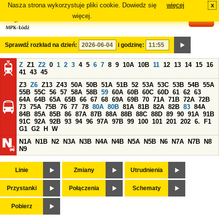
Nasza strona wykorzystuje pliki cookie. Dowiedz się
więcej
x
#
więcej.
Sprawdź rozkład na dzień:
i godzinę:
Z
Z1
Z2
0
1
2
3
4
5
6
7
8
9
10A
10B
11
12
13
14
15
16
41
43
45
Z3
Z6
Z13
Z43
50A
50B
51A
51B
52
53A
53C
53B
54B
55A
55B
55C
56
57
58A
58B
59
60A
60B
60C
60D
61
62
63
64A
64B
65A
65B
66
67
68
69A
69B
70
71A
71B
72A
72B
73
75A
75B
76
77
78
80A
80B
81A
81B
82A
82B
83
84A
84B
85A
85B
86
87A
87B
88A
88B
88C
88D
89
90
91A
91B
91C
92A
92B
93
94
96
97A
97B
99
100
101
201
202
6.
F1
G1
G2
H
W
N1A
N1B
N2
N3A
N3B
N4A
N4B
N5A
N5B
N6
N7A
N7B
N8
N9
Linie
Zmiany
Utrudnienia
Przystanki
Połączenia
Schematy
Pobierz