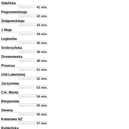
Gdańska
Dojeżdża w:
41 min.
Pogonowskiego
Dojeżdża w:
42 min.
Żeligowskiego
Dojeżdża w:
43 min.
1 Maja
Dojeżdża w:
44 min.
Legionów
Dojeżdża w:
45 min.
Srebrzyńska
Dojeżdża w:
46 min.
Drewnowska
Dojeżdża w:
48 min.
Praussa
Dojeżdża w:
51 min.
Unii Lubelskiej
Dojeżdża w:
52 min.
Jarzynowa
Dojeżdża w:
53 min.
Cm. Mania
Dojeżdża w:
54 min.
Biegunowa
Dojeżdża w:
55 min.
Siewna
Dojeżdża w:
56 min.
Kwiatowa NŻ
Dojeżdża w:
57 min.
Rąbieńska