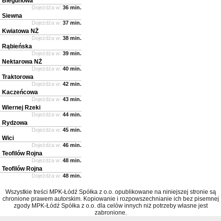
Biegunowa
Dojeżdża w:
36 min.
Siewna
Dojeżdża w:
37 min.
Kwiatowa NŻ
Dojeżdża w:
38 min.
Rąbieńska
Dojeżdża w:
39 min.
Nektarowa NŻ
Dojeżdża w:
40 min.
Traktorowa
Dojeżdża w:
42 min.
Kaczeńcowa
Dojeżdża w:
43 min.
Wiernej Rzeki
Dojeżdża w:
44 min.
Rydzowa
Dojeżdża w:
45 min.
Wici
Dojeżdża w:
46 min.
Teofilów Rojna
Dojeżdża w:
48 min.
Teofilów Rojna
Dojeżdża w:
48 min.
Wszystkie treści MPK-Łódź Spółka z o.o. opublikowane na niniejszej stronie są
chronione prawem autorskim. Kopiowanie i rozpowszechnianie ich bez pisemnej
zgody MPK-Łódź Spółka z o.o. dla celów innych niż potrzeby własne jest
zabronione.