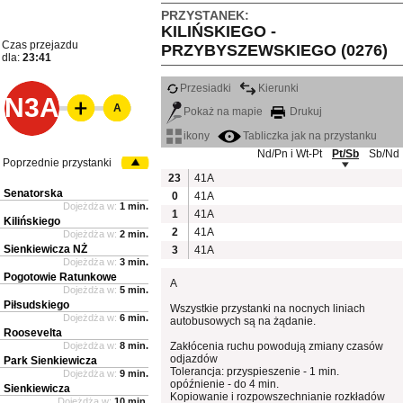
PRZYSTANEK:
KILIŃSKIEGO -
Czas przejazdu
PRZYBYSZEWSKIEGO (0276)
dla:
23:41
Przesiadki
Kierunki
N3A
A
Pokaż na mapie
Drukuj
ikony
Tabliczka jak na przystanku
Nd/Pn i Wt-Pt
Pt/Sb
Sb/Nd
Poprzednie przystanki
23
41A
Senatorska
0
41A
Dojeżdża w:
1 min.
1
41A
Kilińskiego
2
41A
Dojeżdża w:
2 min.
Sienkiewicza NŻ
3
41A
Dojeżdża w:
3 min.
Pogotowie Ratunkowe
A
Dojeżdża w:
5 min.
Piłsudskiego
Wszystkie przystanki na nocnych liniach
Dojeżdża w:
6 min.
autobusowych są na żądanie.
Roosevelta
Dojeżdża w:
8 min.
Zakłócenia ruchu powodują zmiany czasów
odjazdów
Park Sienkiewicza
Tolerancja: przyspieszenie - 1 min.
Dojeżdża w:
9 min.
opóźnienie - do 4 min.
Sienkiewicza
Kopiowanie i rozpowszechnianie rozkładów
Dojeżdża w:
10 min.