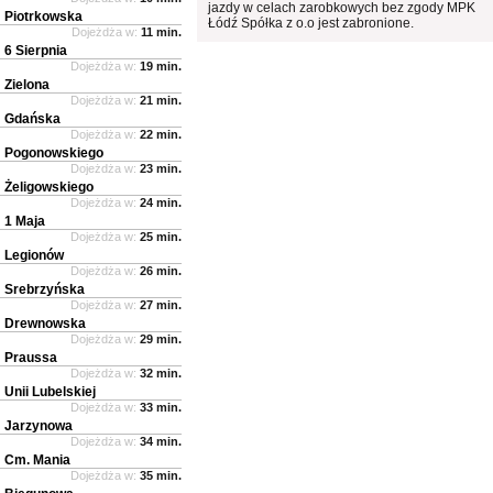
jazdy w celach zarobkowych bez zgody MPK
Piotrkowska
Łódź Spółka z o.o jest zabronione.
Dojeżdża w:
11 min.
6 Sierpnia
Dojeżdża w:
19 min.
Zielona
Dojeżdża w:
21 min.
Gdańska
Dojeżdża w:
22 min.
Pogonowskiego
Dojeżdża w:
23 min.
Żeligowskiego
Dojeżdża w:
24 min.
1 Maja
Dojeżdża w:
25 min.
Legionów
Dojeżdża w:
26 min.
Srebrzyńska
Dojeżdża w:
27 min.
Drewnowska
Dojeżdża w:
29 min.
Praussa
Dojeżdża w:
32 min.
Unii Lubelskiej
Dojeżdża w:
33 min.
Jarzynowa
Dojeżdża w:
34 min.
Cm. Mania
Dojeżdża w:
35 min.