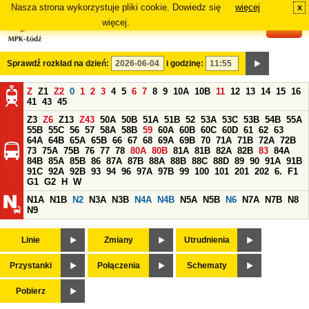
Nasza strona wykorzystuje pliki cookie. Dowiedz się
więcej
x
#
więcej.
Sprawdź rozkład na dzień:
i godzinę:
Z
Z1
Z2
0
1
2
3
4
5
6
7
8
9
10A
10B
11
12
13
14
15
16
41
43
45
Z3
Z6
Z13
Z43
50A
50B
51A
51B
52
53A
53C
53B
54B
55A
55B
55C
56
57
58A
58B
59
60A
60B
60C
60D
61
62
63
64A
64B
65A
65B
66
67
68
69A
69B
70
71A
71B
72A
72B
73
75A
75B
76
77
78
80A
80B
81A
81B
82A
82B
83
84A
84B
85A
85B
86
87A
87B
88A
88B
88C
88D
89
90
91A
91B
91C
92A
92B
93
94
96
97A
97B
99
100
101
201
202
6.
F1
G1
G2
H
W
N1A
N1B
N2
N3A
N3B
N4A
N4B
N5A
N5B
N6
N7A
N7B
N8
N9
Linie
Zmiany
Utrudnienia
Przystanki
Połączenia
Schematy
Pobierz