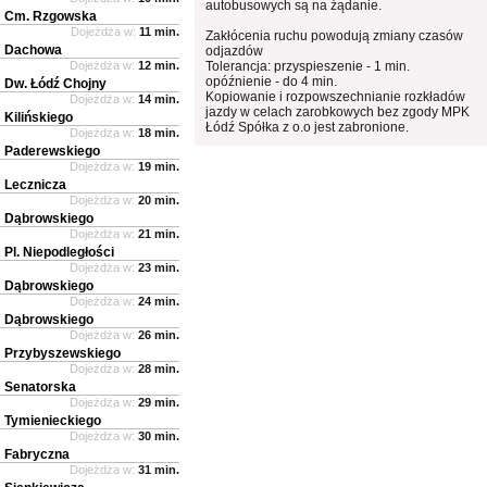
autobusowych są na żądanie.
Cm. Rzgowska
Dojeżdża w:
11 min.
Zakłócenia ruchu powodują zmiany czasów
Dachowa
odjazdów
Dojeżdża w:
12 min.
Tolerancja: przyspieszenie - 1 min.
opóźnienie - do 4 min.
Dw. Łódź Chojny
Kopiowanie i rozpowszechnianie rozkładów
Dojeżdża w:
14 min.
jazdy w celach zarobkowych bez zgody MPK
Kilińskiego
Łódź Spółka z o.o jest zabronione.
Dojeżdża w:
18 min.
Paderewskiego
Dojeżdża w:
19 min.
Lecznicza
Dojeżdża w:
20 min.
Dąbrowskiego
Dojeżdża w:
21 min.
Pl. Niepodległości
Dojeżdża w:
23 min.
Dąbrowskiego
Dojeżdża w:
24 min.
Dąbrowskiego
Dojeżdża w:
26 min.
Przybyszewskiego
Dojeżdża w:
28 min.
Senatorska
Dojeżdża w:
29 min.
Tymienieckiego
Dojeżdża w:
30 min.
Fabryczna
Dojeżdża w:
31 min.