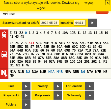
Nasza strona wykorzystuje pliki cookie. Dowiedz się
więcej
x
#
więcej.
Sprawdź rozkład na dzień:
i godzinę:
Z
Z1
Z2
0
1
2
3
4
5
6
7
8
9
10A
10B
11
12
13
14
15
16
41
43
45
Z3
Z6
Z13
Z43
50A
50B
51A
51B
52
53A
53C
53B
54B
55A
55B
55C
56
57
58A
58B
59
60A
60B
60C
60D
61
62
63
64A
64B
65A
65B
66
67
68
69A
69B
70
71A
71B
72A
72B
73
75A
75B
76
77
78
80A
80B
81A
81B
82A
82B
83
84A
84B
85A
85B
86
87A
87B
88A
88B
88C
88D
89
90
91A
91B
91C
92A
92B
93
94
96
97A
97B
99
100
101
201
202
6.
F1
G1
G2
H
W
N1A
N1B
N2
N3A
N3B
N4A
N4B
N5A
N5B
N6
N7A
N7B
N8
N9
Linie
Zmiany
Utrudnienia
Przystanki
Połączenia
Schematy
Pobierz