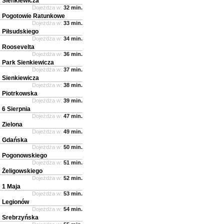
Sienkiewicza
Dojeżdża w:
32 min.
Pogotowie Ratunkowe
Dojeżdża w:
33 min.
Piłsudskiego
Dojeżdża w:
34 min.
Roosevelta
Dojeżdża w:
36 min.
Park Sienkiewicza
Dojeżdża w:
37 min.
Sienkiewicza
Dojeżdża w:
38 min.
Piotrkowska
Dojeżdża w:
39 min.
6 Sierpnia
Dojeżdża w:
47 min.
Zielona
Dojeżdża w:
49 min.
Gdańska
Dojeżdża w:
50 min.
Pogonowskiego
Dojeżdża w:
51 min.
Żeligowskiego
Dojeżdża w:
52 min.
1 Maja
Dojeżdża w:
53 min.
Legionów
Dojeżdża w:
54 min.
Srebrzyńska