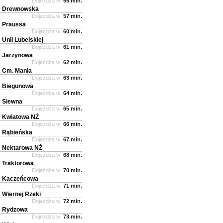
Dojeżdża w:
55 min.
Drewnowska
Dojeżdża w:
57 min.
Praussa
Dojeżdża w:
60 min.
Unii Lubelskiej
Dojeżdża w:
61 min.
Jarzynowa
Dojeżdża w:
62 min.
Cm. Mania
Dojeżdża w:
63 min.
Biegunowa
Dojeżdża w:
64 min.
Siewna
Dojeżdża w:
65 min.
Kwiatowa NŻ
Dojeżdża w:
66 min.
Rąbieńska
Dojeżdża w:
67 min.
Nektarowa NŻ
Dojeżdża w:
68 min.
Traktorowa
Dojeżdża w:
70 min.
Kaczeńcowa
Dojeżdża w:
71 min.
Wiernej Rzeki
Dojeżdża w:
72 min.
Rydzowa
Dojeżdża w:
73 min.