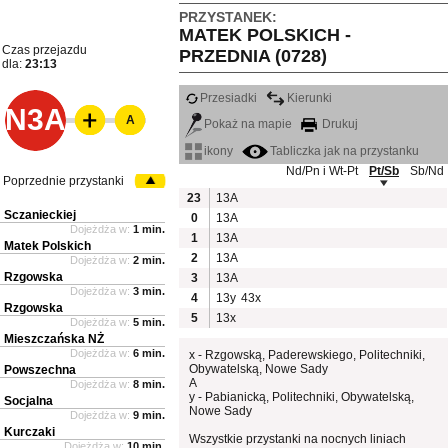
PRZYSTANEK:
MATEK POLSKICH -
Czas przejazdu
PRZEDNIA (0728)
dla:
23:13
Przesiadki
Kierunki
N3A
A
Pokaż na mapie
Drukuj
ikony
Tabliczka jak na przystanku
Nd/Pn i Wt-Pt
Pt/Sb
Sb/Nd
Poprzednie przystanki
23
13A
Sczanieckiej
0
13A
Dojeżdża w:
1 min.
1
13A
Matek Polskich
2
13A
Dojeżdża w:
2 min.
Rzgowska
3
13A
Dojeżdża w:
3 min.
4
13y
43x
Rzgowska
5
13x
Dojeżdża w:
5 min.
Mieszczańska NŻ
Dojeżdża w:
6 min.
x - Rzgowską, Paderewskiego, Politechniki,
Obywatelską, Nowe Sady
Powszechna
A
Dojeżdża w:
8 min.
y - Pabianicką, Politechniki, Obywatelską,
Socjalna
Nowe Sady
Dojeżdża w:
9 min.
Kurczaki
Wszystkie przystanki na nocnych liniach
Dojeżdża w:
10 min.