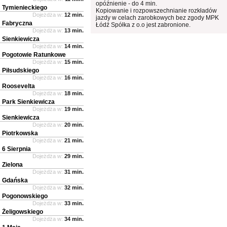
opóźnienie - do 4 min.
Tymienieckiego
Kopiowanie i rozpowszechnianie rozkładów
Dojeżdża w:
12 min.
jazdy w celach zarobkowych bez zgody MPK
Fabryczna
Łódź Spółka z o.o jest zabronione.
Dojeżdża w:
13 min.
Sienkiewicza
Dojeżdża w:
14 min.
Pogotowie Ratunkowe
Dojeżdża w:
15 min.
Piłsudskiego
Dojeżdża w:
16 min.
Roosevelta
Dojeżdża w:
18 min.
Park Sienkiewicza
Dojeżdża w:
19 min.
Sienkiewicza
Dojeżdża w:
20 min.
Piotrkowska
Dojeżdża w:
21 min.
6 Sierpnia
Dojeżdża w:
29 min.
Zielona
Dojeżdża w:
31 min.
Gdańska
Dojeżdża w:
32 min.
Pogonowskiego
Dojeżdża w:
33 min.
Żeligowskiego
Dojeżdża w:
34 min.