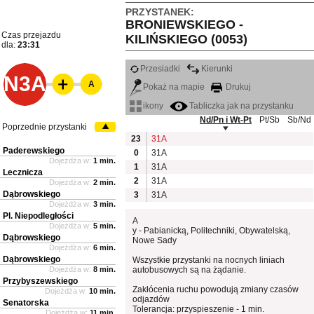
PRZYSTANEK:
BRONIEWSKIEGO -
Czas przejazdu
KILIŃSKIEGO (0053)
dla:
23:31
Przesiadki
Kierunki
N3A
A
Pokaż na mapie
Drukuj
ikony
Tabliczka jak na przystanku
Nd/Pn i Wt-Pt
Pt/Sb
Sb/Nd
Poprzednie przystanki
23
31A
Paderewskiego
0
31A
Dojeżdża w:
1 min.
1
31A
Lecznicza
2
31A
Dojeżdża w:
2 min.
Dąbrowskiego
3
31A
Dojeżdża w:
3 min.
Pl. Niepodległości
A
Dojeżdża w:
5 min.
y - Pabianicką, Politechniki, Obywatelską,
Dąbrowskiego
Nowe Sady
Dojeżdża w:
6 min.
Dąbrowskiego
Wszystkie przystanki na nocnych liniach
Dojeżdża w:
8 min.
autobusowych są na żądanie.
Przybyszewskiego
Zakłócenia ruchu powodują zmiany czasów
Dojeżdża w:
10 min.
odjazdów
Senatorska
Tolerancja: przyspieszenie - 1 min.
Dojeżdża w:
11 min.