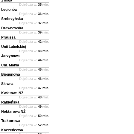
1 Maja
Dojeżdża w:
35 min.
Legionów
Dojeżdża w:
36 min.
Srebrzyńska
Dojeżdża w:
37 min.
Drewnowska
Dojeżdża w:
39 min.
Praussa
Dojeżdża w:
42 min.
Unii Lubelskiej
Dojeżdża w:
43 min.
Jarzynowa
Dojeżdża w:
44 min.
Cm. Mania
Dojeżdża w:
45 min.
Biegunowa
Dojeżdża w:
46 min.
Siewna
Dojeżdża w:
47 min.
Kwiatowa NŻ
Dojeżdża w:
48 min.
Rąbieńska
Dojeżdża w:
49 min.
Nektarowa NŻ
Dojeżdża w:
50 min.
Traktorowa
Dojeżdża w:
52 min.
Kaczeńcowa