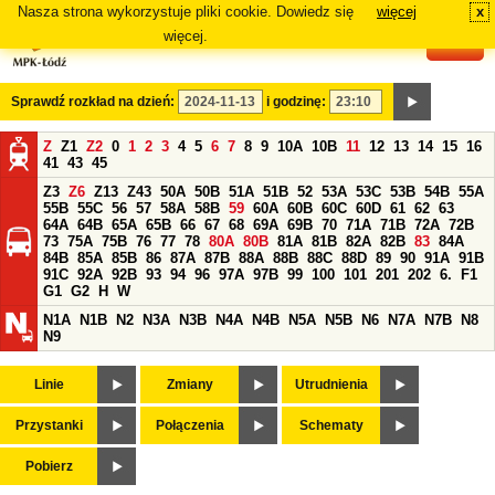
Nasza strona wykorzystuje pliki cookie. Dowiedz się
więcej
x
#
więcej.
Sprawdź rozkład na dzień:
i godzinę:
Z
Z1
Z2
0
1
2
3
4
5
6
7
8
9
10A
10B
11
12
13
14
15
16
41
43
45
Z3
Z6
Z13
Z43
50A
50B
51A
51B
52
53A
53C
53B
54B
55A
55B
55C
56
57
58A
58B
59
60A
60B
60C
60D
61
62
63
64A
64B
65A
65B
66
67
68
69A
69B
70
71A
71B
72A
72B
73
75A
75B
76
77
78
80A
80B
81A
81B
82A
82B
83
84A
84B
85A
85B
86
87A
87B
88A
88B
88C
88D
89
90
91A
91B
91C
92A
92B
93
94
96
97A
97B
99
100
101
201
202
6.
F1
G1
G2
H
W
N1A
N1B
N2
N3A
N3B
N4A
N4B
N5A
N5B
N6
N7A
N7B
N8
N9
Linie
Zmiany
Utrudnienia
Przystanki
Połączenia
Schematy
Pobierz