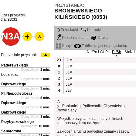
PRZYSTANEK:
BRONIEWSKIEGO -
Czas przejazdu
KILIŃSKIEGO (0053)
dla:
23:31
Przesiadki
Kierunki
N3A
A
Pokaż na mapie
Drukuj
ikony
Tabliczka jak na przystanku
Nd/Pn i Wt-Pt
Pt/Sb
Sb/Nd
Poprzednie przystanki
23
31A
Paderewskiego
0
31A
Dojeżdża w:
1 min.
1
31A
Lecznicza
2
31A
Dojeżdża w:
2 min.
Dąbrowskiego
3
31A
Dojeżdża w:
3 min.
4
31y
Pl. Niepodległości
Dojeżdża w:
5 min.
A
Dąbrowskiego
y - Pabianicką, Politechniki, Obywatelską,
Dojeżdża w:
6 min.
Nowe Sady
Dąbrowskiego
Dojeżdża w:
8 min.
Wszystkie przystanki na nocnych liniach
Przybyszewskiego
autobusowych są na żądanie.
Dojeżdża w:
10 min.
Senatorska
Zakłócenia ruchu powodują zmiany czasów
Dojeżdża w:
11 min.
odjazdów