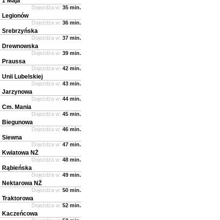
1 Maja
Dojeżdża w:
35 min.
Legionów
Dojeżdża w:
36 min.
Srebrzyńska
Dojeżdża w:
37 min.
Drewnowska
Dojeżdża w:
39 min.
Praussa
Dojeżdża w:
42 min.
Unii Lubelskiej
Dojeżdża w:
43 min.
Jarzynowa
Dojeżdża w:
44 min.
Cm. Mania
Dojeżdża w:
45 min.
Biegunowa
Dojeżdża w:
46 min.
Siewna
Dojeżdża w:
47 min.
Kwiatowa NŻ
Dojeżdża w:
48 min.
Rąbieńska
Dojeżdża w:
49 min.
Nektarowa NŻ
Dojeżdża w:
50 min.
Traktorowa
Dojeżdża w:
52 min.
Kaczeńcowa