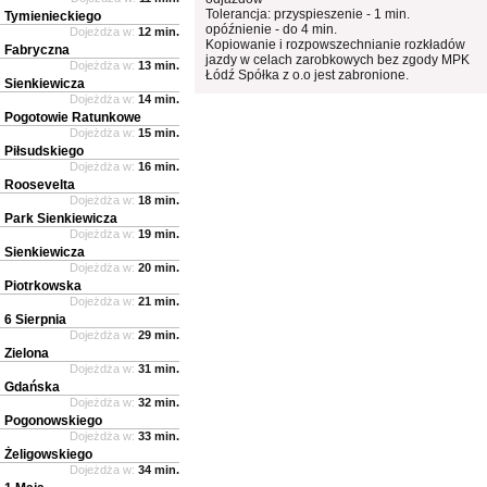
Tolerancja: przyspieszenie - 1 min.
Tymienieckiego
opóźnienie - do 4 min.
Dojeżdża w:
12 min.
Kopiowanie i rozpowszechnianie rozkładów
Fabryczna
jazdy w celach zarobkowych bez zgody MPK
Dojeżdża w:
13 min.
Łódź Spółka z o.o jest zabronione.
Sienkiewicza
Dojeżdża w:
14 min.
Pogotowie Ratunkowe
Dojeżdża w:
15 min.
Piłsudskiego
Dojeżdża w:
16 min.
Roosevelta
Dojeżdża w:
18 min.
Park Sienkiewicza
Dojeżdża w:
19 min.
Sienkiewicza
Dojeżdża w:
20 min.
Piotrkowska
Dojeżdża w:
21 min.
6 Sierpnia
Dojeżdża w:
29 min.
Zielona
Dojeżdża w:
31 min.
Gdańska
Dojeżdża w:
32 min.
Pogonowskiego
Dojeżdża w:
33 min.
Żeligowskiego
Dojeżdża w:
34 min.