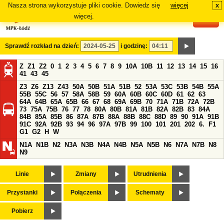
Nasza strona wykorzystuje pliki cookie. Dowiedz się
więcej
x
#
więcej.
Sprawdź rozkład na dzień:
i godzinę:
Z
Z1
Z2
0
1
2
3
4
5
6
7
8
9
10A
10B
11
12
13
14
15
16
41
43
45
Z3
Z6
Z13
Z43
50A
50B
51A
51B
52
53A
53C
53B
54B
55A
55B
55C
56
57
58A
58B
59
60A
60B
60C
60D
61
62
63
64A
64B
65A
65B
66
67
68
69A
69B
70
71A
71B
72A
72B
73
75A
75B
76
77
78
80A
80B
81A
81B
82A
82B
83
84A
84B
85A
85B
86
87A
87B
88A
88B
88C
88D
89
90
91A
91B
91C
92A
92B
93
94
96
97A
97B
99
100
101
201
202
6.
F1
G1
G2
H
W
N1A
N1B
N2
N3A
N3B
N4A
N4B
N5A
N5B
N6
N7A
N7B
N8
N9
Linie
Zmiany
Utrudnienia
Przystanki
Połączenia
Schematy
Pobierz