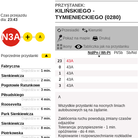
PRZYSTANEK:
KILIŃSKIEGO -
Czas przejazdu
TYMIENIECKIEGO (0280)
dla:
23:43
Przesiadki
Kierunki
N3A
A
Pokaż na mapie
Drukuj
ikony
Tabliczka jak na przystanku
Nd/Pn i Wt-Pt
Pt/Sb
Sb/Nd
Poprzednie przystanki
23
43A
Fabryczna
0
43A
Dojeżdża w:
1 min.
1
43A
Sienkiewicza
2
43A
Dojeżdża w:
2 min.
Pogotowie Ratunkowe
3
43A
Dojeżdża w:
3 min.
Piłsudskiego
A
Dojeżdża w:
4 min.
Roosevelta
Wszystkie przystanki na nocnych liniach
Dojeżdża w:
6 min.
autobusowych są na żądanie.
Park Sienkiewicza
Dojeżdża w:
7 min.
Zakłócenia ruchu powodują zmiany czasów
odjazdów
Sienkiewicza
Tolerancja: przyspieszenie - 1 min.
Dojeżdża w:
8 min.
opóźnienie - do 4 min.
Piotrkowska
Kopiowanie i rozpowszechnianie rozkładów
Dojeżdża w:
9 min.