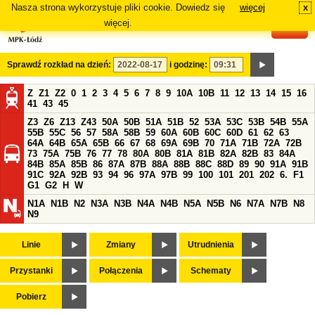
Nasza strona wykorzystuje pliki cookie. Dowiedz się
więcej
x
#
więcej.
Sprawdź rozkład na dzień:
i godzinę:
Z
Z1
Z2
0
1
2
3
4
5
6
7
8
9
10A
10B
11
12
13
14
15
16
41
43
45
Z3
Z6
Z13
Z43
50A
50B
51A
51B
52
53A
53C
53B
54B
55A
55B
55C
56
57
58A
58B
59
60A
60B
60C
60D
61
62
63
64A
64B
65A
65B
66
67
68
69A
69B
70
71A
71B
72A
72B
73
75A
75B
76
77
78
80A
80B
81A
81B
82A
82B
83
84A
84B
85A
85B
86
87A
87B
88A
88B
88C
88D
89
90
91A
91B
91C
92A
92B
93
94
96
97A
97B
99
100
101
201
202
6.
F1
G1
G2
H
W
N1A
N1B
N2
N3A
N3B
N4A
N4B
N5A
N5B
N6
N7A
N7B
N8
N9
Linie
Zmiany
Utrudnienia
Przystanki
Połączenia
Schematy
Pobierz