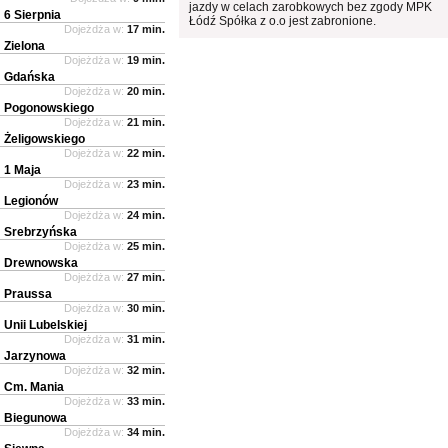
jazdy w celach zarobkowych bez zgody MPK
6 Sierpnia
Łódź Spółka z o.o jest zabronione.
Dojeżdża w:
17 min.
Zielona
Dojeżdża w:
19 min.
Gdańska
Dojeżdża w:
20 min.
Pogonowskiego
Dojeżdża w:
21 min.
Żeligowskiego
Dojeżdża w:
22 min.
1 Maja
Dojeżdża w:
23 min.
Legionów
Dojeżdża w:
24 min.
Srebrzyńska
Dojeżdża w:
25 min.
Drewnowska
Dojeżdża w:
27 min.
Praussa
Dojeżdża w:
30 min.
Unii Lubelskiej
Dojeżdża w:
31 min.
Jarzynowa
Dojeżdża w:
32 min.
Cm. Mania
Dojeżdża w:
33 min.
Biegunowa
Dojeżdża w:
34 min.