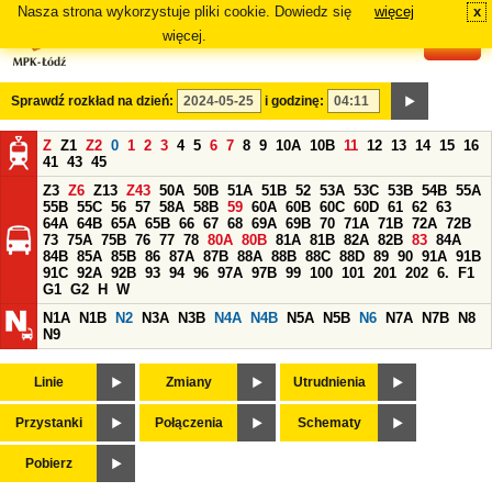
Nasza strona wykorzystuje pliki cookie. Dowiedz się
więcej
x
#
więcej.
Sprawdź rozkład na dzień:
i godzinę:
Z
Z1
Z2
0
1
2
3
4
5
6
7
8
9
10A
10B
11
12
13
14
15
16
41
43
45
Z3
Z6
Z13
Z43
50A
50B
51A
51B
52
53A
53C
53B
54B
55A
55B
55C
56
57
58A
58B
59
60A
60B
60C
60D
61
62
63
64A
64B
65A
65B
66
67
68
69A
69B
70
71A
71B
72A
72B
73
75A
75B
76
77
78
80A
80B
81A
81B
82A
82B
83
84A
84B
85A
85B
86
87A
87B
88A
88B
88C
88D
89
90
91A
91B
91C
92A
92B
93
94
96
97A
97B
99
100
101
201
202
6.
F1
G1
G2
H
W
N1A
N1B
N2
N3A
N3B
N4A
N4B
N5A
N5B
N6
N7A
N7B
N8
N9
Linie
Zmiany
Utrudnienia
Przystanki
Połączenia
Schematy
Pobierz