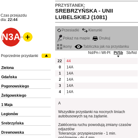
PRZYSTANEK:
SREBRZYŃSKA - UNII
Czas przejazdu
LUBELSKIEJ (1081)
dla:
22:44
Przesiadki
Kierunki
N3A
Pokaż na mapie
Drukuj
ikony
Tabliczka jak na przystanku
Nd/Pn i Wt-Pt
Pt/Sb
Sb/Nd
Poprzednie przystanki
22
44
0
14A
Zielona
1
14A
Gdańska
2
14A
3
14A
Pogonowskiego
4
14A
Żeligowskiego
A
1 Maja
Wszystkie przystanki na nocnych liniach
Legionów
autobusowych są na żądanie.
Srebrzyńska
Zakłócenia ruchu powodują zmiany czasów
odjazdów
Drewnowska
Tolerancja: przyspieszenie - 1 min.
opóźnienie - do 4 min.