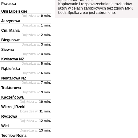
Praussa
Kopiowanie i rozpowszechnianie rozkładów
jazdy w celach zarobkowych bez zgody MPK
Unii Lubelskiej
Łódź Spółka z o.o jest zabronione.
Dojeżdża w:
0 min.
Jarzynowa
Dojeżdża w:
1 min.
Cm. Mania
Dojeżdża w:
2 min.
Biegunowa
Dojeżdża w:
3 min.
Siewna
Dojeżdża w:
4 min.
Kwiatowa NŻ
Dojeżdża w:
5 min.
Rąbieńska
Dojeżdża w:
6 min.
Nektarowa NŻ
Dojeżdża w:
7 min.
Traktorowa
Dojeżdża w:
9 min.
Kaczeńcowa
Dojeżdża w:
10 min.
Wiernej Rzeki
Dojeżdża w:
11 min.
Rydzowa
Dojeżdża w:
12 min.
Wici
Dojeżdża w:
13 min.
Teofilów Rojna