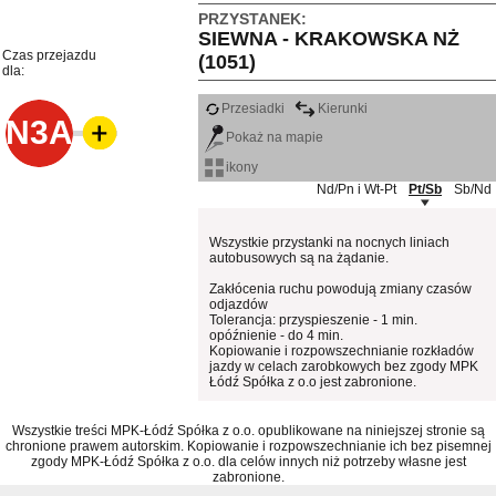
PRZYSTANEK:
SIEWNA - KRAKOWSKA NŻ
Czas przejazdu
(1051)
dla:
Przesiadki
Kierunki
N3A
Pokaż na mapie
ikony
Nd/Pn i Wt-Pt
Pt/Sb
Sb/Nd
Wszystkie przystanki na nocnych liniach
autobusowych są na żądanie.
Zakłócenia ruchu powodują zmiany czasów
odjazdów
Tolerancja: przyspieszenie - 1 min.
opóźnienie - do 4 min.
Kopiowanie i rozpowszechnianie rozkładów
jazdy w celach zarobkowych bez zgody MPK
Łódź Spółka z o.o jest zabronione.
Wszystkie treści MPK-Łódź Spółka z o.o. opublikowane na niniejszej stronie są
chronione prawem autorskim. Kopiowanie i rozpowszechnianie ich bez pisemnej
zgody MPK-Łódź Spółka z o.o. dla celów innych niż potrzeby własne jest
zabronione.