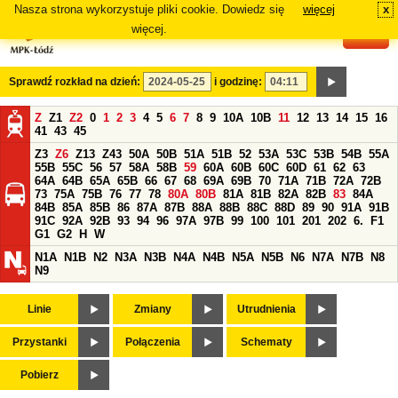
Nasza strona wykorzystuje pliki cookie. Dowiedz się
więcej
x
#
więcej.
Sprawdź rozkład na dzień:
i godzinę:
Z
Z1
Z2
0
1
2
3
4
5
6
7
8
9
10A
10B
11
12
13
14
15
16
41
43
45
Z3
Z6
Z13
Z43
50A
50B
51A
51B
52
53A
53C
53B
54B
55A
55B
55C
56
57
58A
58B
59
60A
60B
60C
60D
61
62
63
64A
64B
65A
65B
66
67
68
69A
69B
70
71A
71B
72A
72B
73
75A
75B
76
77
78
80A
80B
81A
81B
82A
82B
83
84A
84B
85A
85B
86
87A
87B
88A
88B
88C
88D
89
90
91A
91B
91C
92A
92B
93
94
96
97A
97B
99
100
101
201
202
6.
F1
G1
G2
H
W
N1A
N1B
N2
N3A
N3B
N4A
N4B
N5A
N5B
N6
N7A
N7B
N8
N9
Linie
Zmiany
Utrudnienia
Przystanki
Połączenia
Schematy
Pobierz