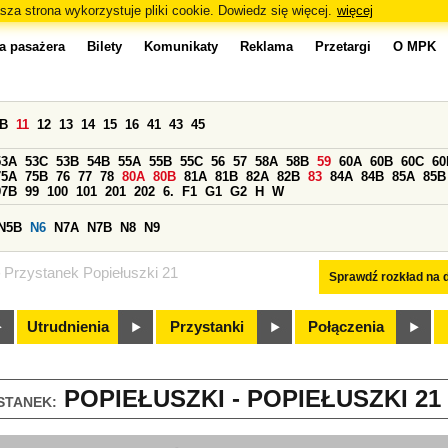
sza strona wykorzystuje pliki cookie. Dowiedz się więcej.
więcej
a pasażera
Bilety
Komunikaty
Reklama
Przetargi
O MPK
0B
11
12
13
14
15
16
41
43
45
53A
53C
53B
54B
55A
55B
55C
56
57
58A
58B
59
60A
60B
60C
60
75A
75B
76
77
78
80A
80B
81A
81B
82A
82B
83
84A
84B
85A
85B
97B
99
100
101
201
202
6.
F1
G1
G2
H
W
N5B
N6
N7A
N7B
N8
N9
Przystanek Popiełuszki 21
Sprawdź rozkład na d
Utrudnienia
Przystanki
Połączenia
POPIEŁUSZKI - POPIEŁUSZKI 21 
STANEK: