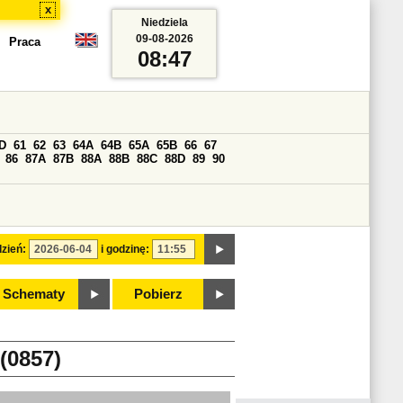
x
Niedziela
09-08-2026
Praca
08:47
D
61
62
63
64A
64B
65A
65B
66
67
86
87A
87B
88A
88B
88C
88D
89
90
zień:
i godzinę:
Schematy
Pobierz
(0857)