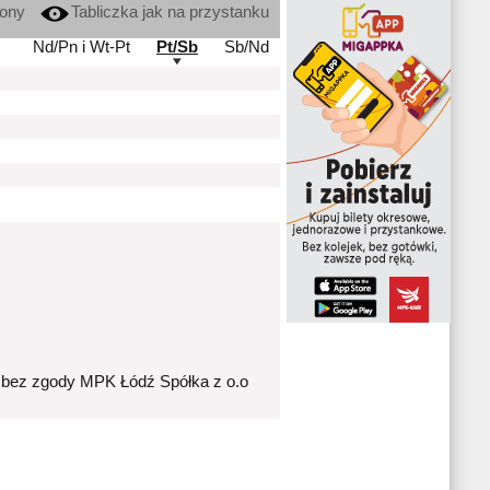
kony
Tabliczka jak na przystanku
Nd/Pn i Wt-Pt
Pt/Sb
Sb/Nd
 bez zgody MPK Łódź Spółka z o.o