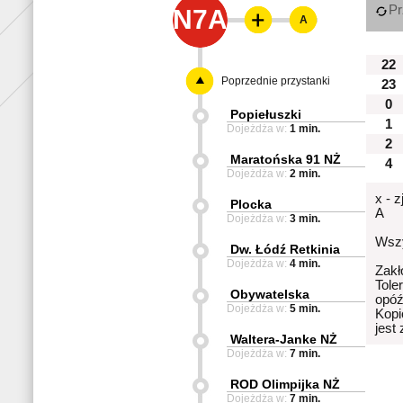
Pr
N7A
A
22
Poprzednie przystanki
23
0
Popiełuszki
1
Dojeżdża w:
1 min.
2
Maratońska 91 NŻ
4
Dojeżdża w:
2 min.
x - 
Plocka
A
Dojeżdża w:
3 min.
Wszy
Dw. Łódź Retkinia
Dojeżdża w:
4 min.
Zakł
Tole
Obywatelska
opóź
Dojeżdża w:
5 min.
Kopi
jest
Waltera-Janke NŻ
Dojeżdża w:
7 min.
ROD Olimpijka NŻ
Dojeżdża w:
7 min.