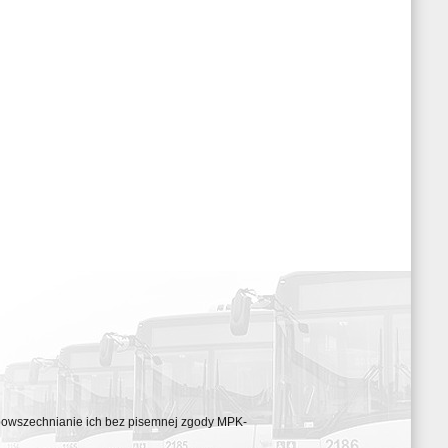
ozpowszechnianie ich bez pisemnej zgody MPK-