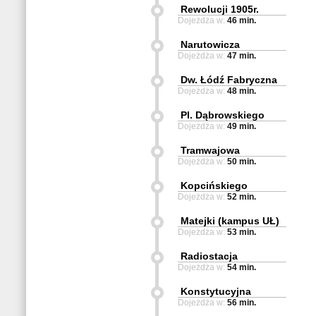
Rewolucji 1905r.
Dojeżdża w:
46 min.
Narutowicza
Dojeżdża w:
47 min.
Dw. Łódź Fabryczna
Dojeżdża w:
48 min.
Pl. Dąbrowskiego
Dojeżdża w:
49 min.
Tramwajowa
Dojeżdża w:
50 min.
Kopcińskiego
Dojeżdża w:
52 min.
Matejki (kampus UŁ)
Dojeżdża w:
53 min.
Radiostacja
Dojeżdża w:
54 min.
Konstytucyjna
Dojeżdża w:
56 min.