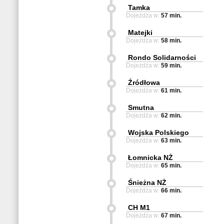
Tamka
Dojeżdża w:
57 min.
Matejki
Dojeżdża w:
58 min.
Rondo Solidarności
Dojeżdża w:
59 min.
Źródłowa
Dojeżdża w:
61 min.
Smutna
Dojeżdża w:
62 min.
Wojska Polskiego
Dojeżdża w:
63 min.
Łomnicka NŻ
Dojeżdża w:
65 min.
Śnieżna NŻ
Dojeżdża w:
66 min.
CH M1
Dojeżdża w:
67 min.