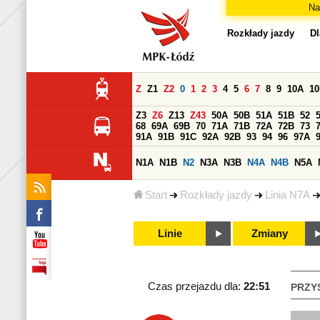
Na
Rozkłady jazdy
Dl
Z
Z1
Z2
0
1
2
3
4
5
6
7
8
9
10A
1
Z3
Z6
Z13
Z43
50A
50B
51A
51B
52
68
69A
69B
70
71A
71B
72A
72B
73
91A
91B
91C
92A
92B
93
94
96
97A
N1A
N1B
N2
N3A
N3B
N4A
N4B
N5A
Start
Rozkłady jazdy
Linia N7A
Linie
Zmiany
Czas przejazdu dla:
22:51
PRZY