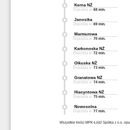
Kerna NŻ
Dojeżdża w:
68 min.
Janosika
Dojeżdża w:
69 min.
Marmurowa
Dojeżdża w:
70 min.
Karkonoska NŻ
Dojeżdża w:
72 min.
Olkuska NŻ
Dojeżdża w:
73 min.
Granatowa NŻ
Dojeżdża w:
74 min.
Hiacyntowa NŻ
Dojeżdża w:
75 min.
Nowosolna
Dojeżdża w:
77 min.
Wszystkie treści MPK-Łódź Spółka z o.o. op