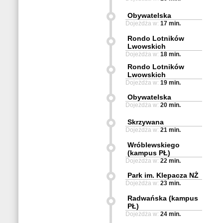
Obywatelska
Dojeżdża w:
17 min.
Rondo Lotników
Lwowskich
Dojeżdża w:
18 min.
Rondo Lotników
Lwowskich
Dojeżdża w:
19 min.
Obywatelska
Dojeżdża w:
20 min.
Skrzywana
Dojeżdża w:
21 min.
Wróblewskiego
(kampus PŁ)
Dojeżdża w:
22 min.
Park im. Klepacza NŻ
Dojeżdża w:
23 min.
Radwańska (kampus
PŁ)
Dojeżdża w:
24 min.