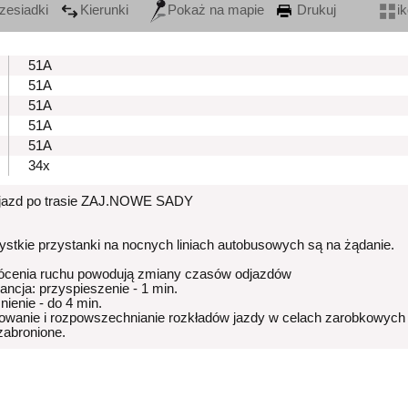
zesiadki
Kierunki
Pokaż na mapie
Drukuj
i
51A
51A
51A
51A
51A
34x
zjazd po trasie ZAJ.NOWE SADY
stkie przystanki na nocnych liniach autobusowych są na żądanie.
ócenia ruchu powodują zmiany czasów odjazdów
rancja: przyspieszenie - 1 min.
nienie - do 4 min.
owanie i rozpowszechnianie rozkładów jazdy w celach zarobkowych
 zabronione.