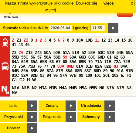
Nasza strona wykorzystuje pliki cookie. Dowiedz się
więcej
x
#
więcej.
Sprawdź rozkład na dzień:
i godzinę:
Z
Z1
Z2
0
1
2
3
4
5
6
7
8
9
10A
10B
11
12
13
14
15
16
41
43
45
Z3
Z6
Z13
Z43
50A
50B
51A
51B
52
53A
53C
53B
54B
55A
55B
55C
56
57
58A
58B
59
60A
60B
60C
60D
61
62
63
64A
64B
65A
65B
66
67
68
69A
69B
70
71A
71B
72A
72B
73
75A
75B
76
77
78
80A
80B
81A
81B
82A
82B
83
84A
84B
85A
85B
86
87A
87B
88A
88B
88C
88D
89
90
91A
91B
91C
92A
92B
93
94
96
97A
97B
99
100
101
201
202
6.
F1
G1
G2
H
W
N1A
N1B
N2
N3A
N3B
N4A
N4B
N5A
N5B
N6
N7A
N7B
N8
N9
Linie
Zmiany
Utrudnienia
Przystanki
Połączenia
Schematy
Pobierz