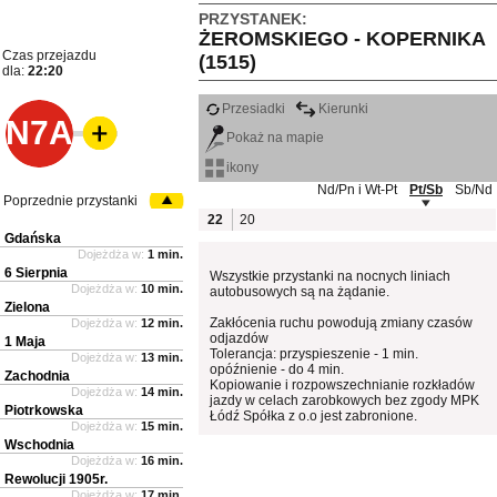
PRZYSTANEK:
ŻEROMSKIEGO - KOPERNIKA
Czas przejazdu
(1515)
dla:
22:20
Przesiadki
Kierunki
N7A
Pokaż na mapie
ikony
Nd/Pn i Wt-Pt
Pt/Sb
Sb/Nd
Poprzednie przystanki
22
20
Gdańska
Dojeżdża w:
1 min.
6 Sierpnia
Wszystkie przystanki na nocnych liniach
Dojeżdża w:
10 min.
autobusowych są na żądanie.
Zielona
Zakłócenia ruchu powodują zmiany czasów
Dojeżdża w:
12 min.
odjazdów
1 Maja
Tolerancja: przyspieszenie - 1 min.
Dojeżdża w:
13 min.
opóźnienie - do 4 min.
Zachodnia
Kopiowanie i rozpowszechnianie rozkładów
Dojeżdża w:
14 min.
jazdy w celach zarobkowych bez zgody MPK
Piotrkowska
Łódź Spółka z o.o jest zabronione.
Dojeżdża w:
15 min.
Wschodnia
Dojeżdża w:
16 min.
Rewolucji 1905r.
Dojeżdża w:
17 min.