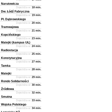
Narutowicza
Dojeżdża w:
18 min.
Dw. Łódź Fabryczna
Dojeżdża w:
19 min.
Pl. Dąbrowskiego
Dojeżdża w:
20 min.
Tramwajowa
Dojeżdża w:
21 min.
Kopcińskiego
Dojeżdża w:
23 min.
Matejki (kampus UŁ)
Dojeżdża w:
24 min.
Radiostacja
Dojeżdża w:
25 min.
Konstytucyjna
Dojeżdża w:
27 min.
Tamka
Dojeżdża w:
28 min.
Matejki
Dojeżdża w:
29 min.
Rondo Solidarności
Dojeżdża w:
30 min.
Źródłowa
Dojeżdża w:
32 min.
Smutna
Dojeżdża w:
33 min.
Wojska Polskiego
Dojeżdża w:
34 min.