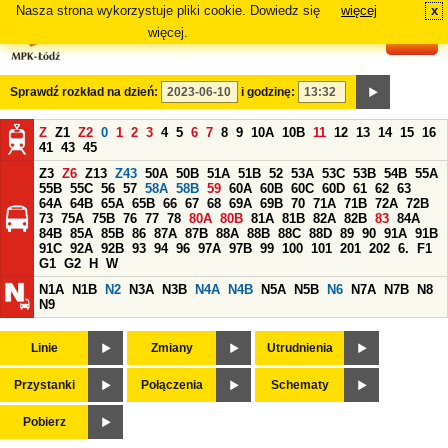
Nasza strona wykorzystuje pliki cookie. Dowiedz się
więcej
x
#
więcej.
Sprawdź rozkład na dzień:
i godzinę:
Z
Z1
Z2
0
1
2
3
4
5
6
7
8
9
10A
10B
11
12
13
14
15
16
41
43
45
Z3
Z6
Z13
Z43
50A
50B
51A
51B
52
53A
53C
53B
54B
55A
55B
55C
56
57
58A
58B
59
60A
60B
60C
60D
61
62
63
64A
64B
65A
65B
66
67
68
69A
69B
70
71A
71B
72A
72B
73
75A
75B
76
77
78
80A
80B
81A
81B
82A
82B
83
84A
84B
85A
85B
86
87A
87B
88A
88B
88C
88D
89
90
91A
91B
91C
92A
92B
93
94
96
97A
97B
99
100
101
201
202
6.
F1
G1
G2
H
W
N1A
N1B
N2
N3A
N3B
N4A
N4B
N5A
N5B
N6
N7A
N7B
N8
N9
Linie
Zmiany
Utrudnienia
Przystanki
Połączenia
Schematy
Pobierz