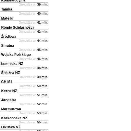
Konstytucyjna
Dojeżdża w:
39 min.
Tamka
Dojeżdża w:
40 min.
Matejki
Dojeżdża w:
41 min.
Rondo Solidarności
Dojeżdża w:
42 min.
Źródłowa
Dojeżdża w:
44 min.
Smutna
Dojeżdża w:
45 min.
Wojska Polskiego
Dojeżdża w:
46 min.
Łomnicka NŻ
Dojeżdża w:
48 min.
Śnieżna NŻ
Dojeżdża w:
49 min.
CH M1
Dojeżdża w:
50 min.
Kerna NŻ
Dojeżdża w:
51 min.
Janosika
Dojeżdża w:
52 min.
Marmurowa
Dojeżdża w:
53 min.
Karkonoska NŻ
Dojeżdża w:
55 min.
Olkuska NŻ