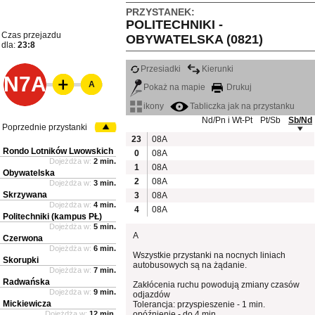
PRZYSTANEK:
POLITECHNIKI -
Czas przejazdu
OBYWATELSKA (0821)
dla:
23:8
Przesiadki
Kierunki
N7A
A
Pokaż na mapie
Drukuj
ikony
Tabliczka jak na przystanku
Nd/Pn i Wt-Pt
Pt/Sb
Sb/Nd
Poprzednie przystanki
23
08A
Rondo Lotników Lwowskich
0
08A
Dojeżdża w:
2 min.
1
08A
Obywatelska
2
08A
Dojeżdża w:
3 min.
Skrzywana
3
08A
Dojeżdża w:
4 min.
4
08A
Politechniki (kampus PŁ)
Dojeżdża w:
5 min.
A
Czerwona
Dojeżdża w:
6 min.
Wszystkie przystanki na nocnych liniach
Skorupki
autobusowych są na żądanie.
Dojeżdża w:
7 min.
Radwańska
Zakłócenia ruchu powodują zmiany czasów
Dojeżdża w:
9 min.
odjazdów
Mickiewicza
Tolerancja: przyspieszenie - 1 min.
Dojeżdża w:
12 min.
opóźnienie - do 4 min.