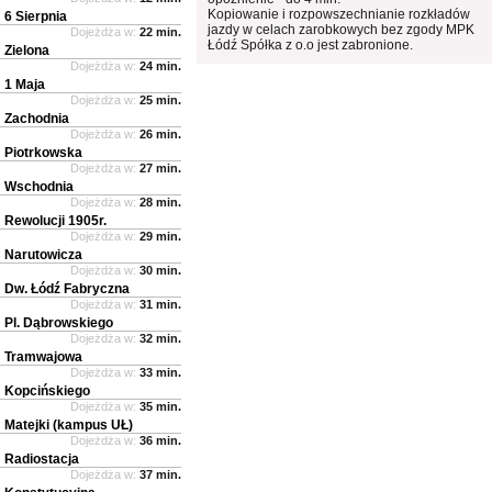
Kopiowanie i rozpowszechnianie rozkładów
6 Sierpnia
jazdy w celach zarobkowych bez zgody MPK
Dojeżdża w:
22 min.
Łódź Spółka z o.o jest zabronione.
Zielona
Dojeżdża w:
24 min.
1 Maja
Dojeżdża w:
25 min.
Zachodnia
Dojeżdża w:
26 min.
Piotrkowska
Dojeżdża w:
27 min.
Wschodnia
Dojeżdża w:
28 min.
Rewolucji 1905r.
Dojeżdża w:
29 min.
Narutowicza
Dojeżdża w:
30 min.
Dw. Łódź Fabryczna
Dojeżdża w:
31 min.
Pl. Dąbrowskiego
Dojeżdża w:
32 min.
Tramwajowa
Dojeżdża w:
33 min.
Kopcińskiego
Dojeżdża w:
35 min.
Matejki (kampus UŁ)
Dojeżdża w:
36 min.
Radiostacja
Dojeżdża w:
37 min.