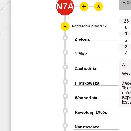
Pr
N7A
A
23
Poprzednie przystanki
0
1
Zielona
2
3
4
1 Maja
A
Zachodnia
Wszy
Piotrkowska
Zakł
Tole
opóź
Kopi
Wschodnia
jest
Rewolucji 1905r.
Narutowicza