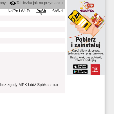
kony
Tabliczka jak na przystanku
Nd/Pn i Wt-Pt
Pt/Sb
Sb/Nd
 bez zgody MPK Łódź Spółka z o.o