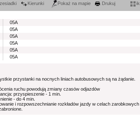
zesiadki
Kierunki
Pokaż na mapie
Drukuj
i
05A
05A
05A
05A
05A
05A
stkie przystanki na nocnych liniach autobusowych są na żądanie.
ócenia ruchu powodują zmiany czasów odjazdów
rancja: przyspieszenie - 1 min.
nienie - do 4 min.
owanie i rozpowszechnianie rozkładów jazdy w celach zarobkowych
 zabronione.