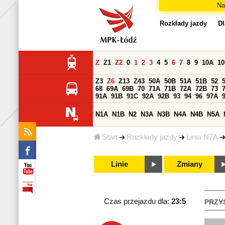
Na
Rozkłady jazdy
Dl
Z
Z1
Z2
0
1
2
3
4
5
6
7
8
9
10A
1
Z3
Z6
Z13
Z43
50A
50B
51A
51B
52
68
69A
69B
70
71A
71B
72A
72B
73
91A
91B
91C
92A
92B
93
94
96
97A
N1A
N1B
N2
N3A
N3B
N4A
N4B
N5A
Start
Rozkłady jazdy
Linia N7A
Linie
Zmiany
Czas przejazdu dla:
23:5
PRZY