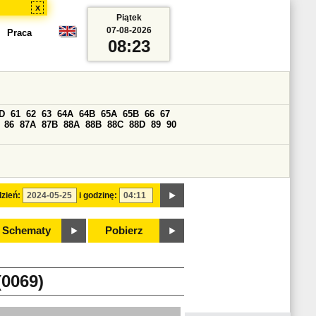
x
Piątek
07-08-2026
Praca
08:23
D
61
62
63
64A
64B
65A
65B
66
67
86
87A
87B
88A
88B
88C
88D
89
90
zień:
i godzinę:
Schematy
Pobierz
0069)