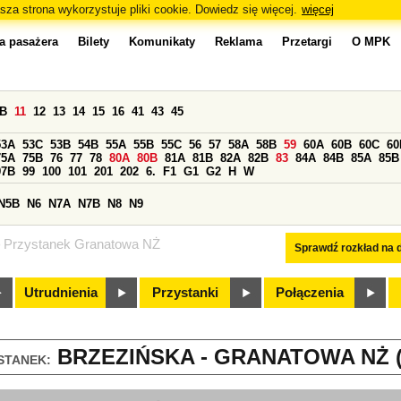
sza strona wykorzystuje pliki cookie. Dowiedz się więcej.
więcej
a pasażera
Bilety
Komunikaty
Reklama
Przetargi
O MPK
0B
11
12
13
14
15
16
41
43
45
53A
53C
53B
54B
55A
55B
55C
56
57
58A
58B
59
60A
60B
60C
60
75A
75B
76
77
78
80A
80B
81A
81B
82A
82B
83
84A
84B
85A
85B
97B
99
100
101
201
202
6.
F1
G1
G2
H
W
N5B
N6
N7A
N7B
N8
N9
Przystanek Granatowa NŻ
Sprawdź rozkład na d
Utrudnienia
Przystanki
Połączenia
BRZEZIŃSKA - GRANATOWA NŻ (
STANEK: