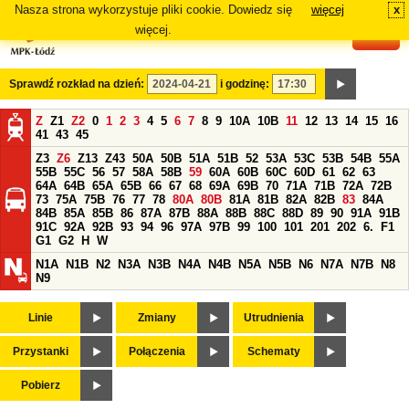
Nasza strona wykorzystuje pliki cookie. Dowiedz się
więcej
x
#
więcej.
Sprawdź rozkład na dzień:
i godzinę:
Z
Z1
Z2
0
1
2
3
4
5
6
7
8
9
10A
10B
11
12
13
14
15
16
41
43
45
Z3
Z6
Z13
Z43
50A
50B
51A
51B
52
53A
53C
53B
54B
55A
55B
55C
56
57
58A
58B
59
60A
60B
60C
60D
61
62
63
64A
64B
65A
65B
66
67
68
69A
69B
70
71A
71B
72A
72B
73
75A
75B
76
77
78
80A
80B
81A
81B
82A
82B
83
84A
84B
85A
85B
86
87A
87B
88A
88B
88C
88D
89
90
91A
91B
91C
92A
92B
93
94
96
97A
97B
99
100
101
201
202
6.
F1
G1
G2
H
W
N1A
N1B
N2
N3A
N3B
N4A
N4B
N5A
N5B
N6
N7A
N7B
N8
N9
Linie
Zmiany
Utrudnienia
Przystanki
Połączenia
Schematy
Pobierz