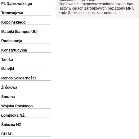
Pl. Dąbrowskiego
Kopiowanie i rozpowszechnianie rozkładów
jazdy w celach zarobkowych bez zgody MPK
Łódź Spółka z o.o jest zabronione.
Tramwajowa
Kopcińskiego
Matejki (kampus UŁ)
Radiostacja
Konstytucyjna
Tamka
Matejki
Rondo Solidarności
Źródłowa
Smutna
Wojska Polskiego
Łomnicka NŻ
Śnieżna NŻ
CH M1