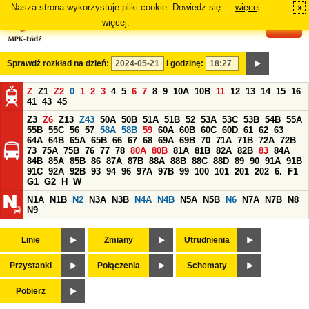
Nasza strona wykorzystuje pliki cookie. Dowiedz się
więcej
x
#
więcej.
Sprawdź rozkład na dzień:
i godzinę:
Z
Z1
Z2
0
1
2
3
4
5
6
7
8
9
10A
10B
11
12
13
14
15
16
41
43
45
Z3
Z6
Z13
Z43
50A
50B
51A
51B
52
53A
53C
53B
54B
55A
55B
55C
56
57
58A
58B
59
60A
60B
60C
60D
61
62
63
64A
64B
65A
65B
66
67
68
69A
69B
70
71A
71B
72A
72B
73
75A
75B
76
77
78
80A
80B
81A
81B
82A
82B
83
84A
84B
85A
85B
86
87A
87B
88A
88B
88C
88D
89
90
91A
91B
91C
92A
92B
93
94
96
97A
97B
99
100
101
201
202
6.
F1
G1
G2
H
W
N1A
N1B
N2
N3A
N3B
N4A
N4B
N5A
N5B
N6
N7A
N7B
N8
N9
Linie
Zmiany
Utrudnienia
Przystanki
Połączenia
Schematy
Pobierz