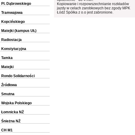
Pl. Dąbrowskiego
Kopiowanie i rozpowszechnianie rozkładów
jazdy w celach zarobkowych bez zgody MPK
Łódź Spółka z o.o jest zabronione.
Tramwajowa
Kopcińskiego
Matejki (kampus UŁ)
Radiostacja
Konstytucyjna
Tamka
Matejki
Rondo Solidarności
Źródłowa
Smutna
Wojska Polskiego
Łomnicka NŻ
Śnieżna NŻ
CH M1