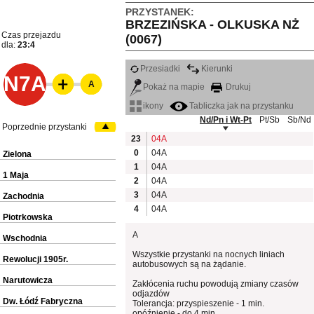
PRZYSTANEK:
BRZEZIŃSKA - OLKUSKA NŻ
Czas przejazdu
(0067)
dla:
23:4
Przesiadki
Kierunki
N7A
A
Pokaż na mapie
Drukuj
ikony
Tabliczka jak na przystanku
Nd/Pn i Wt-Pt
Pt/Sb
Sb/Nd
Poprzednie przystanki
23
04A
0
04A
Zielona
1
04A
1 Maja
2
04A
3
04A
Zachodnia
4
04A
Piotrkowska
A
Wschodnia
Wszystkie przystanki na nocnych liniach
Rewolucji 1905r.
autobusowych są na żądanie.
Narutowicza
Zakłócenia ruchu powodują zmiany czasów
odjazdów
Dw. Łódź Fabryczna
Tolerancja: przyspieszenie - 1 min.
opóźnienie - do 4 min.