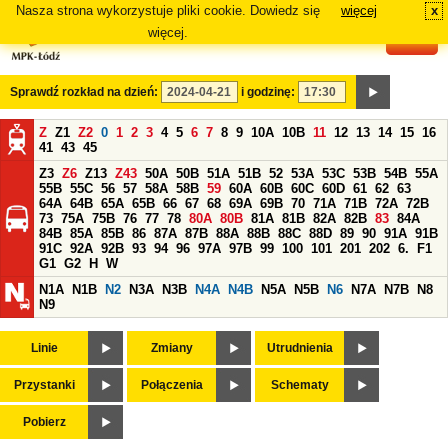
Nasza strona wykorzystuje pliki cookie. Dowiedz się
więcej
x
#
więcej.
Sprawdź rozkład na dzień:
i godzinę:
Z
Z1
Z2
0
1
2
3
4
5
6
7
8
9
10A
10B
11
12
13
14
15
16
41
43
45
Z3
Z6
Z13
Z43
50A
50B
51A
51B
52
53A
53C
53B
54B
55A
55B
55C
56
57
58A
58B
59
60A
60B
60C
60D
61
62
63
64A
64B
65A
65B
66
67
68
69A
69B
70
71A
71B
72A
72B
73
75A
75B
76
77
78
80A
80B
81A
81B
82A
82B
83
84A
84B
85A
85B
86
87A
87B
88A
88B
88C
88D
89
90
91A
91B
91C
92A
92B
93
94
96
97A
97B
99
100
101
201
202
6.
F1
G1
G2
H
W
N1A
N1B
N2
N3A
N3B
N4A
N4B
N5A
N5B
N6
N7A
N7B
N8
N9
Linie
Zmiany
Utrudnienia
Przystanki
Połączenia
Schematy
Pobierz