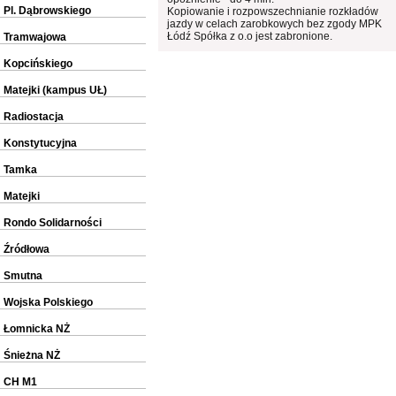
Pl. Dąbrowskiego
Kopiowanie i rozpowszechnianie rozkładów
jazdy w celach zarobkowych bez zgody MPK
Łódź Spółka z o.o jest zabronione.
Tramwajowa
Kopcińskiego
Matejki (kampus UŁ)
Radiostacja
Konstytucyjna
Tamka
Matejki
Rondo Solidarności
Źródłowa
Smutna
Wojska Polskiego
Łomnicka NŻ
Śnieżna NŻ
CH M1