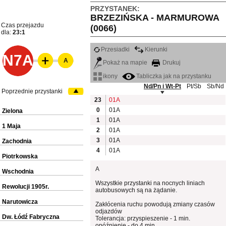
PRZYSTANEK:
BRZEZIŃSKA - MARMUROWA
Czas przejazdu
(0066)
dla:
23:1
Przesiadki
Kierunki
N7A
A
Pokaż na mapie
Drukuj
ikony
Tabliczka jak na przystanku
Nd/Pn i Wt-Pt
Pt/Sb
Sb/Nd
Poprzednie przystanki
23
01A
0
01A
Zielona
1
01A
1 Maja
2
01A
3
01A
Zachodnia
4
01A
Piotrkowska
A
Wschodnia
Wszystkie przystanki na nocnych liniach
Rewolucji 1905r.
autobusowych są na żądanie.
Narutowicza
Zakłócenia ruchu powodują zmiany czasów
odjazdów
Dw. Łódź Fabryczna
Tolerancja: przyspieszenie - 1 min.
opóźnienie - do 4 min.