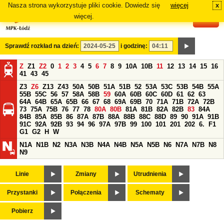
Nasza strona wykorzystuje pliki cookie. Dowiedz się
więcej
x
#
więcej.
Sprawdź rozkład na dzień:
i godzinę:
Z
Z1
Z2
0
1
2
3
4
5
6
7
8
9
10A
10B
11
12
13
14
15
16
41
43
45
Z3
Z6
Z13
Z43
50A
50B
51A
51B
52
53A
53C
53B
54B
55A
55B
55C
56
57
58A
58B
59
60A
60B
60C
60D
61
62
63
64A
64B
65A
65B
66
67
68
69A
69B
70
71A
71B
72A
72B
73
75A
75B
76
77
78
80A
80B
81A
81B
82A
82B
83
84A
84B
85A
85B
86
87A
87B
88A
88B
88C
88D
89
90
91A
91B
91C
92A
92B
93
94
96
97A
97B
99
100
101
201
202
6.
F1
G1
G2
H
W
N1A
N1B
N2
N3A
N3B
N4A
N4B
N5A
N5B
N6
N7A
N7B
N8
N9
Linie
Zmiany
Utrudnienia
Przystanki
Połączenia
Schematy
Pobierz