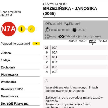
PRZYSTANEK:
BRZEZIŃSKA - JANOSIKA
Czas przejazdu
(0065)
dla:
23:0
Przesiadki
Kierunki
N7A
A
Pokaż na mapie
Drukuj
ikony
Tabliczka jak na przystanku
Nd/Pn i Wt-Pt
Pt/Sb
Sb/Nd
Poprzednie przystanki
23
00A
0
00A
Zielona
1
00A
1 Maja
2
00A
3
00A
Zachodnia
4
00A
Piotrkowska
A
Wschodnia
Wszystkie przystanki na nocnych liniach
Rewolucji 1905r.
autobusowych są na żądanie.
Narutowicza
Zakłócenia ruchu powodują zmiany czasów
odjazdów
Dw. Łódź Fabryczna
Tolerancja: przyspieszenie - 1 min.
opóźnienie - do 4 min.