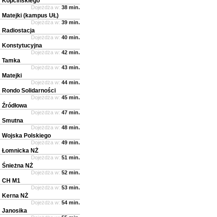
Kopcińskiego
Dojeżdża w:
38 min.
Matejki (kampus UŁ)
Dojeżdża w:
39 min.
Radiostacja
Dojeżdża w:
40 min.
Konstytucyjna
Dojeżdża w:
42 min.
Tamka
Dojeżdża w:
43 min.
Matejki
Dojeżdża w:
44 min.
Rondo Solidarności
Dojeżdża w:
45 min.
Źródłowa
Dojeżdża w:
47 min.
Smutna
Dojeżdża w:
48 min.
Wojska Polskiego
Dojeżdża w:
49 min.
Łomnicka NŻ
Dojeżdża w:
51 min.
Śnieżna NŻ
Dojeżdża w:
52 min.
CH M1
Dojeżdża w:
53 min.
Kerna NŻ
Dojeżdża w:
54 min.
Janosika