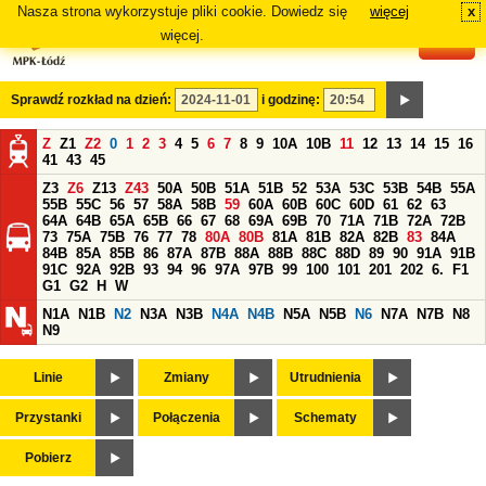
Nasza strona wykorzystuje pliki cookie. Dowiedz się
więcej
x
#
więcej.
Sprawdź rozkład na dzień:
i godzinę:
Z
Z1
Z2
0
1
2
3
4
5
6
7
8
9
10A
10B
11
12
13
14
15
16
41
43
45
Z3
Z6
Z13
Z43
50A
50B
51A
51B
52
53A
53C
53B
54B
55A
55B
55C
56
57
58A
58B
59
60A
60B
60C
60D
61
62
63
64A
64B
65A
65B
66
67
68
69A
69B
70
71A
71B
72A
72B
73
75A
75B
76
77
78
80A
80B
81A
81B
82A
82B
83
84A
84B
85A
85B
86
87A
87B
88A
88B
88C
88D
89
90
91A
91B
91C
92A
92B
93
94
96
97A
97B
99
100
101
201
202
6.
F1
G1
G2
H
W
N1A
N1B
N2
N3A
N3B
N4A
N4B
N5A
N5B
N6
N7A
N7B
N8
N9
Linie
Zmiany
Utrudnienia
Przystanki
Połączenia
Schematy
Pobierz