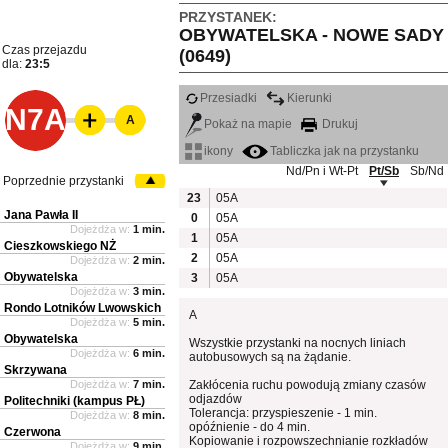
PRZYSTANEK:
OBYWATELSKA - NOWE SADY
Czas przejazdu
(0649)
dla:
23:5
Przesiadki
Kierunki
N7A
A
Pokaż na mapie
Drukuj
ikony
Tabliczka jak na przystanku
Nd/Pn i Wt-Pt
Pt/Sb
Sb/Nd
Poprzednie przystanki
23
05A
Jana Pawła II
0
05A
Dojeżdża w:
1 min.
1
05A
Cieszkowskiego NŻ
2
05A
Dojeżdża w:
2 min.
Obywatelska
3
05A
Dojeżdża w:
3 min.
Rondo Lotników Lwowskich
A
Dojeżdża w:
5 min.
Obywatelska
Wszystkie przystanki na nocnych liniach
Dojeżdża w:
6 min.
autobusowych są na żądanie.
Skrzywana
Dojeżdża w:
7 min.
Zakłócenia ruchu powodują zmiany czasów
odjazdów
Politechniki (kampus PŁ)
Tolerancja: przyspieszenie - 1 min.
Dojeżdża w:
8 min.
opóźnienie - do 4 min.
Czerwona
Kopiowanie i rozpowszechnianie rozkładów
Dojeżdża w:
9 min.