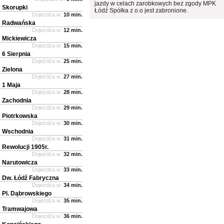
jazdy w celach zarobkowych bez zgody MPK
Skorupki
Łódź Spółka z o.o jest zabronione.
Dojeżdża w:
10 min.
Radwańska
Dojeżdża w:
12 min.
Mickiewicza
Dojeżdża w:
15 min.
6 Sierpnia
Dojeżdża w:
25 min.
Zielona
Dojeżdża w:
27 min.
1 Maja
Dojeżdża w:
28 min.
Zachodnia
Dojeżdża w:
29 min.
Piotrkowska
Dojeżdża w:
30 min.
Wschodnia
Dojeżdża w:
31 min.
Rewolucji 1905r.
Dojeżdża w:
32 min.
Narutowicza
Dojeżdża w:
33 min.
Dw. Łódź Fabryczna
Dojeżdża w:
34 min.
Pl. Dąbrowskiego
Dojeżdża w:
35 min.
Tramwajowa
Dojeżdża w:
36 min.