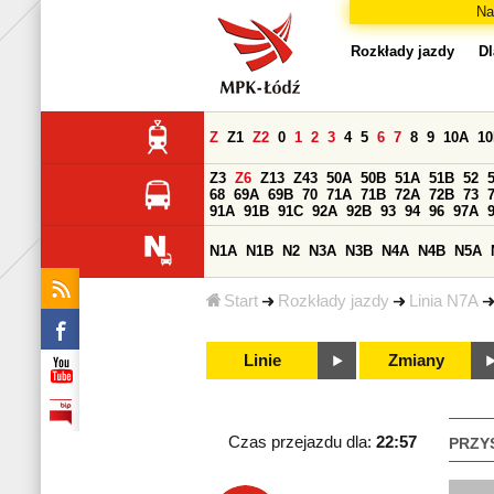
Na
Rozkłady jazdy
Dl
Z
Z1
Z2
0
1
2
3
4
5
6
7
8
9
10A
1
Z3
Z6
Z13
Z43
50A
50B
51A
51B
52
68
69A
69B
70
71A
71B
72A
72B
73
91A
91B
91C
92A
92B
93
94
96
97A
N1A
N1B
N2
N3A
N3B
N4A
N4B
N5A
Start
Rozkłady jazdy
Linia N7A
Linie
Zmiany
Czas przejazdu dla:
22:57
PRZY