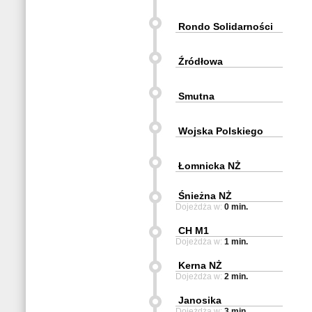
Rondo Solidarności
Źródłowa
Smutna
Wojska Polskiego
Łomnicka NŻ
Śnieżna NŻ
Dojeżdża w:
0 min.
CH M1
Dojeżdża w:
1 min.
Kerna NŻ
Dojeżdża w:
2 min.
Janosika
Dojeżdża w:
3 min.