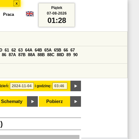
x
Piątek
07-08-2026
Praca
01:28
D
61
62
63
64A
64B
65A
65B
66
67
86
87A
87B
88A
88B
88C
88D
89
90
zień:
i godzinę:
Schematy
Pobierz
)