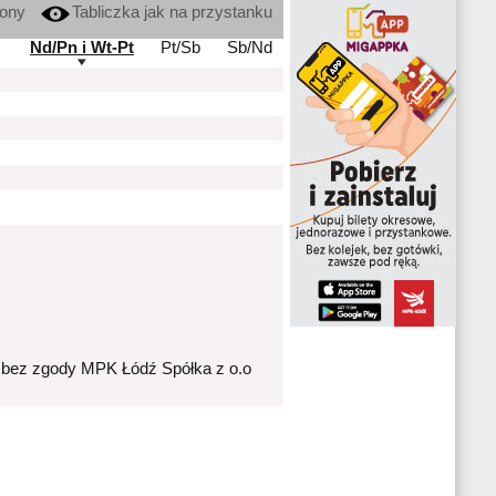
kony
Tabliczka jak na przystanku
Nd/Pn i Wt-Pt
Pt/Sb
Sb/Nd
 bez zgody MPK Łódź Spółka z o.o