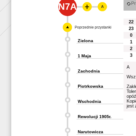
Pr
N7A
A
22
Poprzednie przystanki
23
0
Zielona
1
2
3
1 Maja
A
Zachodnia
Wszy
Piotrkowska
Zakł
Tole
opóź
Kopi
Wschodnia
jest
Rewolucji 1905r.
Narutowicza