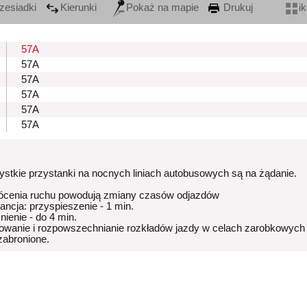
zesiadki
Kierunki
Pokaż na mapie
Drukuj
i
57A
57A
57A
57A
57A
57A
stkie przystanki na nocnych liniach autobusowych są na żądanie.
ócenia ruchu powodują zmiany czasów odjazdów
rancja: przyspieszenie - 1 min.
nienie - do 4 min.
owanie i rozpowszechnianie rozkładów jazdy w celach zarobkowych
 zabronione.