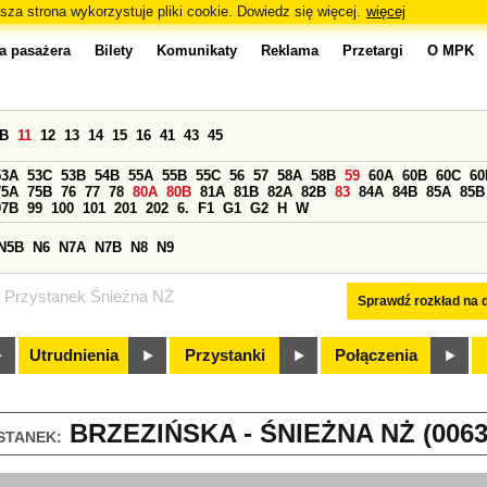
sza strona wykorzystuje pliki cookie. Dowiedz się więcej.
więcej
a pasażera
Bilety
Komunikaty
Reklama
Przetargi
O MPK
0B
11
12
13
14
15
16
41
43
45
53A
53C
53B
54B
55A
55B
55C
56
57
58A
58B
59
60A
60B
60C
60
75A
75B
76
77
78
80A
80B
81A
81B
82A
82B
83
84A
84B
85A
85B
97B
99
100
101
201
202
6.
F1
G1
G2
H
W
N5B
N6
N7A
N7B
N8
N9
Przystanek Śnieżna NŻ
Sprawdź rozkład na d
Utrudnienia
Przystanki
Połączenia
BRZEZIŃSKA - ŚNIEŻNA NŻ (0063
STANEK: