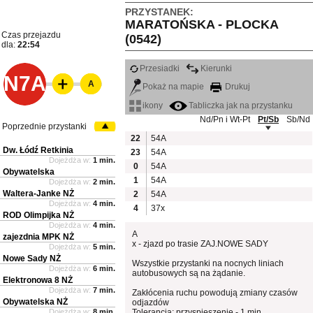
PRZYSTANEK:
MARATOŃSKA - PLOCKA
Czas przejazdu
(0542)
dla:
22:54
Przesiadki
Kierunki
N7A
A
Pokaż na mapie
Drukuj
ikony
Tabliczka jak na przystanku
Nd/Pn i Wt-Pt
Pt/Sb
Sb/Nd
Poprzednie przystanki
22
54A
Dw. Łódź Retkinia
23
54A
Dojeżdża w:
1 min.
0
54A
Obywatelska
1
54A
Dojeżdża w:
2 min.
Waltera-Janke NŻ
2
54A
Dojeżdża w:
4 min.
4
37x
ROD Olimpijka NŻ
Dojeżdża w:
4 min.
A
zajezdnia MPK NŻ
x - zjazd po trasie ZAJ.NOWE SADY
Dojeżdża w:
5 min.
Nowe Sady NŻ
Wszystkie przystanki na nocnych liniach
Dojeżdża w:
6 min.
autobusowych są na żądanie.
Elektronowa 8 NŻ
Dojeżdża w:
7 min.
Zakłócenia ruchu powodują zmiany czasów
Obywatelska NŻ
odjazdów
Dojeżdża w:
8 min.
Tolerancja: przyspieszenie - 1 min.