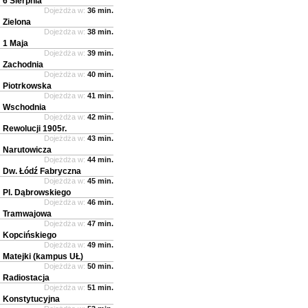
6 Sierpnia
Dojeżdża w:
36 min.
Zielona
Dojeżdża w:
38 min.
1 Maja
Dojeżdża w:
39 min.
Zachodnia
Dojeżdża w:
40 min.
Piotrkowska
Dojeżdża w:
41 min.
Wschodnia
Dojeżdża w:
42 min.
Rewolucji 1905r.
Dojeżdża w:
43 min.
Narutowicza
Dojeżdża w:
44 min.
Dw. Łódź Fabryczna
Dojeżdża w:
45 min.
Pl. Dąbrowskiego
Dojeżdża w:
46 min.
Tramwajowa
Dojeżdża w:
47 min.
Kopcińskiego
Dojeżdża w:
49 min.
Matejki (kampus UŁ)
Dojeżdża w:
50 min.
Radiostacja
Dojeżdża w:
51 min.
Konstytucyjna