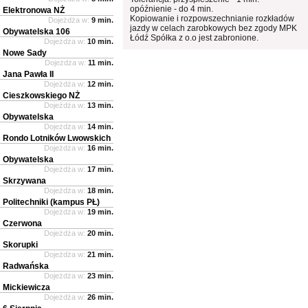
opóźnienie - do 4 min.
Elektronowa NŻ
Kopiowanie i rozpowszechnianie rozkładów
Dojeżdża w:
9 min.
jazdy w celach zarobkowych bez zgody MPK
Obywatelska 106
Łódź Spółka z o.o jest zabronione.
Dojeżdża w:
10 min.
Nowe Sady
Dojeżdża w:
11 min.
Jana Pawła II
Dojeżdża w:
12 min.
Cieszkowskiego NŻ
Dojeżdża w:
13 min.
Obywatelska
Dojeżdża w:
14 min.
Rondo Lotników Lwowskich
Dojeżdża w:
16 min.
Obywatelska
Dojeżdża w:
17 min.
Skrzywana
Dojeżdża w:
18 min.
Politechniki (kampus PŁ)
Dojeżdża w:
19 min.
Czerwona
Dojeżdża w:
20 min.
Skorupki
Dojeżdża w:
21 min.
Radwańska
Dojeżdża w:
23 min.
Mickiewicza
Dojeżdża w:
26 min.