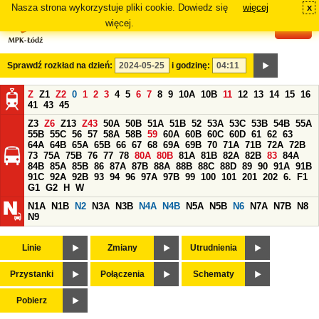
Nasza strona wykorzystuje pliki cookie. Dowiedz się
więcej
x
#
więcej.
Sprawdź rozkład na dzień:
i godzinę:
Z
Z1
Z2
0
1
2
3
4
5
6
7
8
9
10A
10B
11
12
13
14
15
16
41
43
45
Z3
Z6
Z13
Z43
50A
50B
51A
51B
52
53A
53C
53B
54B
55A
55B
55C
56
57
58A
58B
59
60A
60B
60C
60D
61
62
63
64A
64B
65A
65B
66
67
68
69A
69B
70
71A
71B
72A
72B
73
75A
75B
76
77
78
80A
80B
81A
81B
82A
82B
83
84A
84B
85A
85B
86
87A
87B
88A
88B
88C
88D
89
90
91A
91B
91C
92A
92B
93
94
96
97A
97B
99
100
101
201
202
6.
F1
G1
G2
H
W
N1A
N1B
N2
N3A
N3B
N4A
N4B
N5A
N5B
N6
N7A
N7B
N8
N9
Linie
Zmiany
Utrudnienia
Przystanki
Połączenia
Schematy
Pobierz