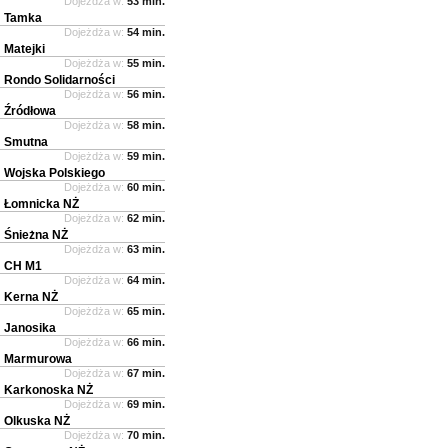
Dojeżdża w:
53 min.
Tamka
Dojeżdża w:
54 min.
Matejki
Dojeżdża w:
55 min.
Rondo Solidarności
Dojeżdża w:
56 min.
Źródłowa
Dojeżdża w:
58 min.
Smutna
Dojeżdża w:
59 min.
Wojska Polskiego
Dojeżdża w:
60 min.
Łomnicka NŻ
Dojeżdża w:
62 min.
Śnieżna NŻ
Dojeżdża w:
63 min.
CH M1
Dojeżdża w:
64 min.
Kerna NŻ
Dojeżdża w:
65 min.
Janosika
Dojeżdża w:
66 min.
Marmurowa
Dojeżdża w:
67 min.
Karkonoska NŻ
Dojeżdża w:
69 min.
Olkuska NŻ
Dojeżdża w:
70 min.