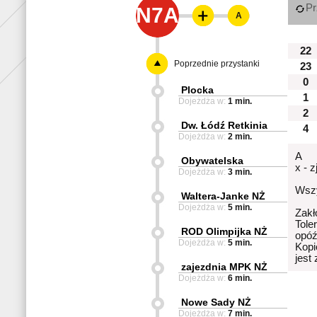
Pr
N7A
A
22
Poprzednie przystanki
23
0
Plocka
1
Dojeżdża w:
1 min.
2
Dw. Łódź Retkinia
4
Dojeżdża w:
2 min.
A
Obywatelska
x - 
Dojeżdża w:
3 min.
Wszy
Waltera-Janke NŻ
Dojeżdża w:
5 min.
Zakł
Tole
ROD Olimpijka NŻ
opóź
Dojeżdża w:
5 min.
Kopi
jest
zajezdnia MPK NŻ
Dojeżdża w:
6 min.
Nowe Sady NŻ
Dojeżdża w:
7 min.