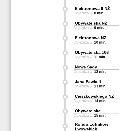
Elektronowa 8 NŻ
Dojeżdża w:
8 min.
Obywatelska NŻ
Dojeżdża w:
9 min.
Elektronowa NŻ
Dojeżdża w:
10 min.
Obywatelska 106
Dojeżdża w:
11 min.
Nowe Sady
Dojeżdża w:
12 min.
Jana Pawła II
Dojeżdża w:
13 min.
Cieszkowskiego NŻ
Dojeżdża w:
14 min.
Obywatelska
Dojeżdża w:
15 min.
Rondo Lotników
Lwowskich