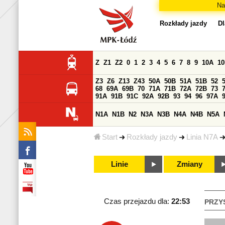
Na
Rozkłady jazdy
Dl
Z
Z1
Z2
0
1
2
3
4
5
6
7
8
9
10A
1
Z3
Z6
Z13
Z43
50A
50B
51A
51B
52
68
69A
69B
70
71A
71B
72A
72B
73
91A
91B
91C
92A
92B
93
94
96
97A
N1A
N1B
N2
N3A
N3B
N4A
N4B
N5A
Start
Rozkłady jazdy
Linia N7A
Linie
Zmiany
Czas przejazdu dla:
22:53
PRZY