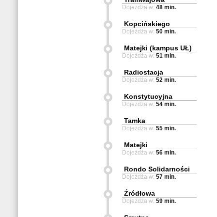
Dojeżdża w:
48 min.
Kopcińskiego
Dojeżdża w:
50 min.
Matejki (kampus UŁ)
Dojeżdża w:
51 min.
Radiostacja
Dojeżdża w:
52 min.
Konstytucyjna
Dojeżdża w:
54 min.
Tamka
Dojeżdża w:
55 min.
Matejki
Dojeżdża w:
56 min.
Rondo Solidarności
Dojeżdża w:
57 min.
Źródłowa
Dojeżdża w:
59 min.