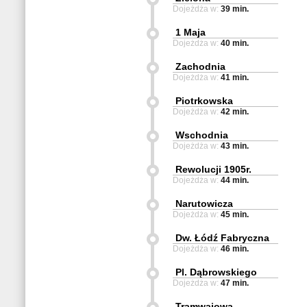
Dojeżdża w:
39 min.
1 Maja
Dojeżdża w:
40 min.
Zachodnia
Dojeżdża w:
41 min.
Piotrkowska
Dojeżdża w:
42 min.
Wschodnia
Dojeżdża w:
43 min.
Rewolucji 1905r.
Dojeżdża w:
44 min.
Narutowicza
Dojeżdża w:
45 min.
Dw. Łódź Fabryczna
Dojeżdża w:
46 min.
Pl. Dąbrowskiego
Dojeżdża w:
47 min.
Tramwajowa