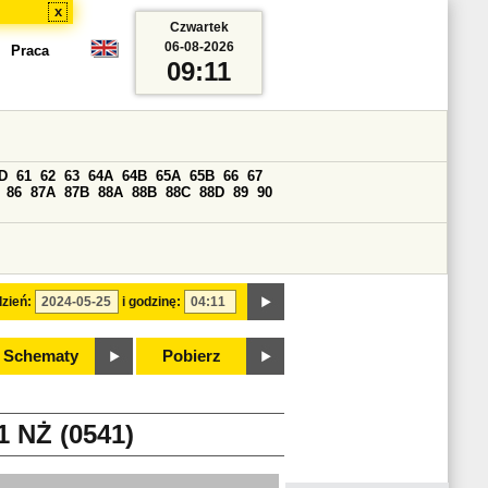
x
Czwartek
06-08-2026
Praca
09:11
D
61
62
63
64A
64B
65A
65B
66
67
86
87A
87B
88A
88B
88C
88D
89
90
zień:
i godzinę:
Schematy
Pobierz
NŻ (0541)