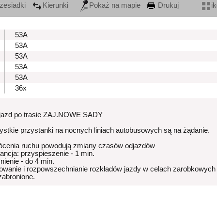
zesiadki
Kierunki
Pokaż na mapie
Drukuj
i
53A
53A
53A
53A
53A
36x
zjazd po trasie ZAJ.NOWE SADY
stkie przystanki na nocnych liniach autobusowych są na żądanie.
ócenia ruchu powodują zmiany czasów odjazdów
rancja: przyspieszenie - 1 min.
nienie - do 4 min.
owanie i rozpowszechnianie rozkładów jazdy w celach zarobkowych
 zabronione.