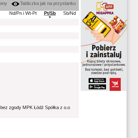
kony
Tabliczka jak na przystanku
Nd/Pn i Wt-Pt
Pt/Sb
Sb/Nd
 bez zgody MPK Łódź Spółka z o.o