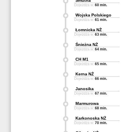
Smutna
Dojeżdża w:
60 min.
Wojska Polskiego
Dojeżdża w:
61 min.
Łomnicka NŻ
Dojeżdża w:
63 min.
Śnieżna NŻ
Dojeżdża w:
64 min.
CH M1
Dojeżdża w:
65 min.
Kerna NŻ
Dojeżdża w:
66 min.
Janosika
Dojeżdża w:
67 min.
Marmurowa
Dojeżdża w:
68 min.
Karkonoska NŻ
Dojeżdża w:
70 min.