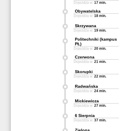
Dojeżdża w:
17 min.
Obywatelska
Dojeżdża w:
18 min.
Skrzywana
Dojeżdża w:
19 min.
Politechniki (kampus
PŁ)
Dojeżdża w:
20 min.
Czerwona
Dojeżdża w:
21 min.
Skorupki
Dojeżdża w:
22 min.
Radwańska
Dojeżdża w:
24 min.
Mickiewicza
Dojeżdża w:
27 min.
6 Sierpnia
Dojeżdża w:
37 min.
Zielona