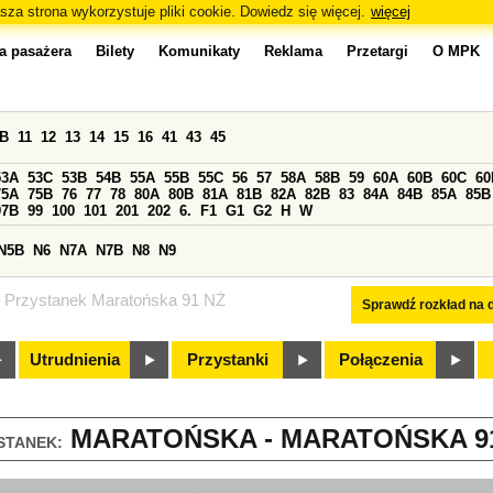
sza strona wykorzystuje pliki cookie. Dowiedz się więcej.
więcej
a pasażera
Bilety
Komunikaty
Reklama
Przetargi
O MPK
0B
11
12
13
14
15
16
41
43
45
53A
53C
53B
54B
55A
55B
55C
56
57
58A
58B
59
60A
60B
60C
60
75A
75B
76
77
78
80A
80B
81A
81B
82A
82B
83
84A
84B
85A
85B
97B
99
100
101
201
202
6.
F1
G1
G2
H
W
N5B
N6
N7A
N7B
N8
N9
Przystanek Maratońska 91 NŻ
Sprawdź rozkład na d
Utrudnienia
Przystanki
Połączenia
MARATOŃSKA - MARATOŃSKA 91 
STANEK: